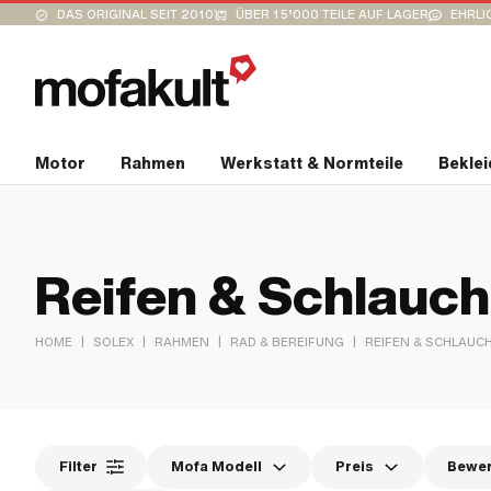
DAS ORIGINAL SEIT 2010
ÜBER 15’000 TEILE AUF LAGER
EHRLI
Motor
Rahmen
Werkstatt & Normteile
Bekle
Reifen & Schlauch
|
|
|
|
HOME
SOLEX
RAHMEN
RAD & BEREIFUNG
REIFEN & SCHLAUC
Filter
Mofa Modell
Preis
Bewe