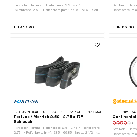
Hersteller: Heidenau · Reifenbreite: 2.25 - 2.5 " ·
Set: Nein · Herst
Reifenbreite: 2.5 " · Reifenbreite [mm]: 57.15 - 63.5 · Breite:
Reifenbreite [mm]
2 1/4 " · Breite: 2 1/2 " · Reifenhöhe [%]: 100 · Radgrösse:
Alte Bezeichnun
16 " · Alte Bezeichnung: 20 x 2.25 " · Alte Bezeichnung:
= 50 km/h · Trag
20 x 2.5 " · Ventiltyp: TR6 Auto-Ventil
KKS 10 · Reifent
EUR 17.20
EUR 66.30
Radgrösse: 17 " 
(benötigt Schlau
FÜR:
UNIVERSAL · PUCH · SACHS · PONY / CILO (BETA 521 & 512) · PIAGGIO · BYE BIKE
18663
FÜR:
UNIVERSAL
Fortune / Merrick 2.50 - 2.75 x 17"
Continental
Schlauch
(9)
Hersteller: Fortune · Reifenbreite: 2.5 - 2.75 " · Reifenbreite:
Set: Nein · Herste
2.75 " · Reifenbreite [mm]: 63.5 - 69.85 · Breite: 2 1/2 " ·
Reifenbreite [mm