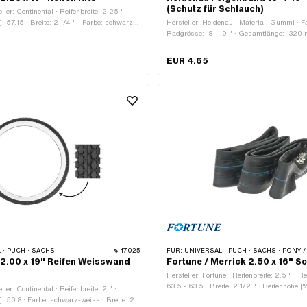
(Schutz für Schlauch)
eller: Continental · Reifenbreite: 2.25 " ·
: 57.15 · Breite: 2 1/4 " · Farbe: schwarz ·
Hersteller: Heidenau · Material: Gummi · F
g: 21 x 2.25 " · Geschwindigkeitsindex: B
Radgrösse: 18 - 19 " · Gesamtlänge: 1320 
fähigkeitsindex: 39 = 136 Kg · Profiltyp:
mm
yp: Allround · Weisswand: Nein ·
EUR 4.65
· Schlauchlos (ja/nein): Tubetype TT
ch)
 · PUCH · SACHS
17025
FÜR:
UNIVERSAL · PUCH · SACHS · PONY / CILO (BETA 521 & 512) · PIAGGIO · TOMOS · ALPA CHOPPER /
 2.00 x 19" Reifen Weisswand
Fortune / Merrick 2.50 x 16" S
Hersteller: Fortune · Reifenbreite: 2.5 " · R
63.5 - 63.5 · Breite: 2 1/2 " · Reifenhöhe [
ller: Continental · Reifenbreite: 2 " ·
Radgrösse: 16 " · Alte Bezeichnung: 20 x 2.
]: 50.8 · Farbe: schwarz-weiss · Breite: 2 "