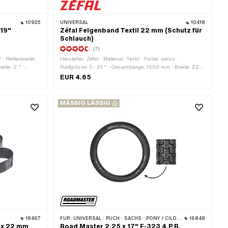
10925
UNIVERSAL
10418
 19"
Zéfal Felgenband Textil 22 mm (Schutz für
Schlauch)
(7)
 · Reifenbreite:
Hersteller: Zéfal · Material: Textil · Farbe: weiss ·
eite: 2 " ·
Radgrösse: 1 - 21 " · Gesamtlänge: 1500 mm · Breite: 22
rösse: 19 " ·
mm
EUR 4.65
ung: 23 x 2.25 "
MÄSSIG LÄSSIG
18467
FÜR:
UNIVERSAL · PUCH · SACHS · PONY / CILO (BETA 521 & 512) · PIAGGIO · TOMOS · ZÜNDAPP
16848
 x 22 mm
Road Master 2.25 x 17" F-323 4.P.R.