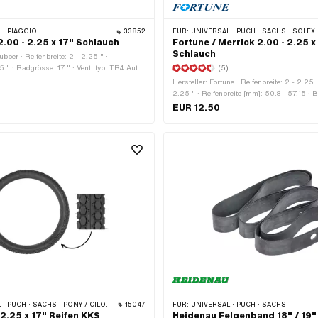
 · PIAGGIO
33852
FÜR:
UNIVERSAL · PUCH · SACHS · SOLEX
.00 - 2.25 x 17" Schlauch
Fortune / Merrick 2.00 - 2.25 x
Schlauch
ubber · Reifenbreite: 2 - 2.25 " ·
5 " · Radgrösse: 17 " · Ventiltyp: TR4 Auto-
(5)
Hersteller: Fortune · Reifenbreite: 2 - 2.25 "
2.25 " · Reifenbreite [mm]: 50.8 - 57.15 · Br
Breite: 2 1/4 " · Reifenhöhe [%]: 100 · Radg
EUR 12.50
Alte Bezeichnung: 23 x 2 " · Alte Bezeichn
· Ventiltyp: TR4 Auto-Ventil
HS · PONY / CILO (BETA 521 & 512) · PIAGGIO · TOMOS · ZÜNDAPP
15047
FÜR:
UNIVERSAL · PUCH · SACHS
 2.25 x 17" Reifen KKS
Heidenau Felgenband 18" / 19"