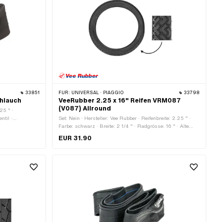
33851
FÜR:
UNIVERSAL · PIAGGIO
33798
chlauch
VeeRubber 2.25 x 16" Reifen VRM087
(V087) Allround
.25 " ·
ntil ·
Set: Nein · Hersteller: Vee Rubber · Reifenbreite: 2.25 " ·
Farbe: schwarz · Breite: 2 1/4 " · Radgrösse: 16 " · Alte
Bezeichnung: 20 x 2.25 " · Geschwindigkeitsindex: J =
EUR 31.90
100 km/h · Tragfähigkeitsindex: 38 = 132 Kg · Profiltyp:
VRM-087 / V087 · Reifentyp: Allround · Weisswand: Nein ·
Schlauchlos (ja/nein): Tubetype TT (benötigt Schlauch)