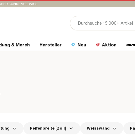
CHER KUNDENSERVICE
idung & Merch
Hersteller
Neu
Aktion
H
rtung
Reifenbreite [Zoll]
Weisswand
Ra