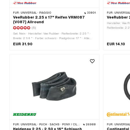
FÜR:
UNIVERSAL · PIAGGIO
33801
FÜR:
UNIVERSAL
VeeRubber 2.25 x 17" Reifen VRM087
VeeRubber 2
(V087) Allround
Hersteller: Vee R
(5)
Reifenbreite: 2.2
Ventil
Set: Nein · Hersteller: Vee Rubber · Reifenbreite: 2.25 " ·
Breite: 2 1/4 " · Farbe: schwarz · Radgrösse: 17 " · Alte
Bezeichnung: 21 x 2.25 " · Geschwindigkeitsindex: J =
EUR 31.90
EUR 14.10
100 km/h · Tragfähigkeitsindex: 39 = 136 Kg · Profiltyp:
VRM-087 / V087 · Reifentyp: Allround · Weisswand: Nein ·
Schlauchlos (ja/nein): Tubetype TT (benötigt Schlauch)
FÜR:
UNIVERSAL · PUCH · SACHS · PONY / CILO (BETA 521 & 512) · PIAGGIO · TOMOS · ALPA CHOPPER / TURBO · CILO
26988
FÜR:
UNIVERSAL · PUCH · SAC
Heidenau 2.25 - 2.50 x 16" Schlauch
Continental