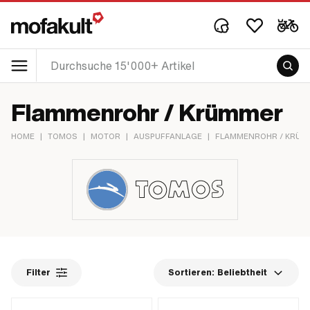
Flammenrohr / Krümmer
HOME
|
TOMOS
|
MOTOR
|
AUSPUFFANLAGE
|
FLAMMENROHR / KRÜM
Filter
Sortieren:
Beliebtheit