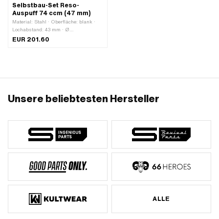
Selbstbau-Set Reso-
Auspuff 74 ccm (47 mm)
Material: Stahl · Oberfläche: blank ·
Lochabstand: 43 mm · Ø
Befestigungsloch: 7 mm
EUR 201.60
Unsere beliebtesten Hersteller
ALLE