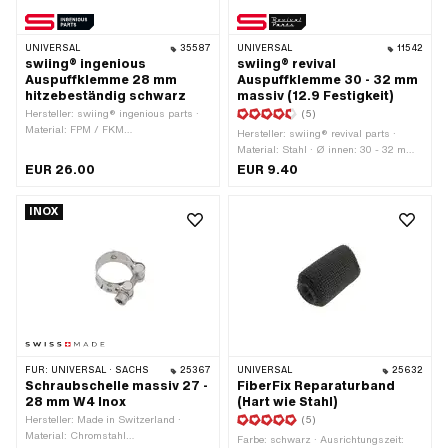
UNIVERSAL
35587
UNIVERSAL
11542
swiing® ingenious
swiing® revival
Auspuffklemme 28 mm
Auspuffklemme 30 - 32 mm
hitzebeständig schwarz
massiv (12.9 Festigkeit)
Hersteller: swiing® ingenious parts ·
(5)
Material: FPM / FKM
Hersteller: swiing® revival parts ·
(umgangssprachlich bekannt als
Material: Stahl · Ø innen: 30 - 32 mm ·
Viton) · Material: Stahl · Oberfläche:
Befestigungsart: Schrauben & Muttern
EUR 26.00
EUR 9.40
beschichtet · Farbe: schwarz · Ø
· Oberfläche: verzinkt (blau)
innen: 25 - 28 mm · Befestigungsart:
Schrauben & Muttern · Gesamtlänge:
INOX
40 mm
FÜR:
UNIVERSAL · SACHS
25367
UNIVERSAL
25632
Schraubschelle massiv 27 -
FiberFix Reparaturband
28 mm W4 Inox
(Hart wie Stahl)
Hersteller: Made in Switzerland ·
(5)
Material: Chromstahl
Farbe: schwarz · Ausrichtungszeit: