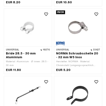
Muttern · Oberfläche: geschwärzt
Oberfläche: verzinkt (blau)
EUR 8.20
EUR 10.60
INOX
UNIVERSAL
19276
UNIVERSAL
33427
Bride 28.5 - 30 mm
NORMA Schraubschelle 20
Aluminium
- 32 mm W5 Inox
Material: Aluminium · Ø innen: 28.5 -
Hersteller: NORMA · Material:
30 mm
Chromstahl (umgangssprachlich
bekannt als Nirosta) · Breite: 9 mm ·
EUR 11.80
EUR 5.20
Ø innen: 20 - 32 mm · Anzahl
Bestandteile: 1 Stk.