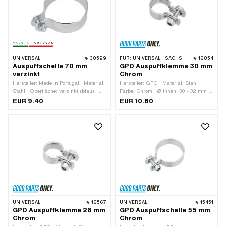
Lochabstand: 50 mm
UNIVERSAL
30599
FÜR:
UNIVERSAL · SACHS
16854
Auspuffschelle 70 mm
GPO Auspuffklemme 30 mm
verzinkt
Chrom
Hersteller: Made in Portugal · Material:
Hersteller: GPO · Material: Stahl ·
Stahl · Oberfläche: verzinkt (blau) ·
Farbe: Chrom · Ø innen: 30 - 32 mm ·
Farbe: silber · Ø innen: 67 - 70 mm ·
Befestigungsart: Schrauben & Muttern
EUR 9.40
EUR 10.60
Befestigungsart: Schrauben & Muttern
· Oberfläche: verchromt
· Materialstärke: 2 mm · Breite: 27.5
mm
UNIVERSAL
16567
UNIVERSAL
15451
GPO Auspuffklemme 28 mm
GPO Auspuffschelle 55 mm
Chrom
Chrom