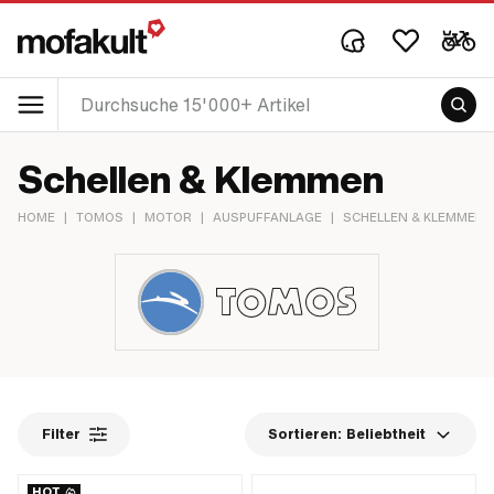
Schellen & Klemmen
HOME
|
TOMOS
|
MOTOR
|
AUSPUFFANLAGE
|
SCHELLEN & KLEMMEN
Filter
Sortieren:
Beliebtheit
HOT