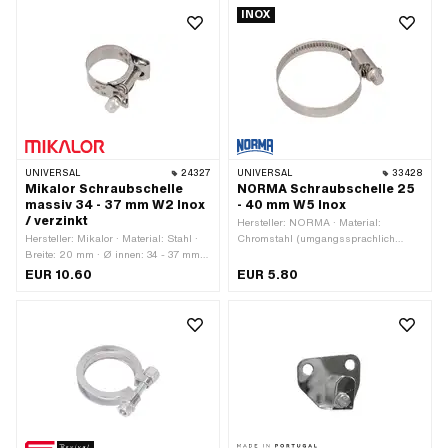
Bestandteile: 1 Stk.
INOX
UNIVERSAL
24327
UNIVERSAL
33428
Mikalor Schraubschelle
NORMA Schraubschelle 25
massiv 34 - 37 mm W2 Inox
- 40 mm W5 Inox
/ verzinkt
Hersteller: NORMA · Material:
Hersteller: Mikalor · Material: Stahl ·
Chromstahl (umgangssprachlich
Breite: 20 mm · Ø innen: 34 - 37 mm ·
bekannt als Nirosta) · Breite: 9 mm ·
Oberfläche: verzinkt (blau) ·
Ø innen: 25 - 40 mm · Anzahl
EUR 10.60
EUR 5.80
Gewindegrösse: M7 · Anzahl
Bestandteile: 1 Stk.
Bestandteile: 1 Stk.