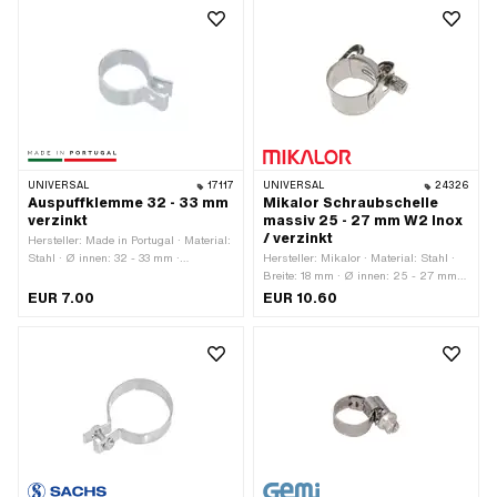
M6
UNIVERSAL
17117
UNIVERSAL
24326
Auspuffklemme 32 - 33 mm
Mikalor Schraubschelle
verzinkt
massiv 25 - 27 mm W2 Inox
/ verzinkt
Hersteller: Made in Portugal · Material:
Stahl · Ø innen: 32 - 33 mm ·
Hersteller: Mikalor · Material: Stahl ·
Befestigungsart: Schrauben & Muttern
Breite: 18 mm · Ø innen: 25 - 27 mm ·
· Oberfläche: verzinkt (blau)
Oberfläche: verzinkt (blau)
EUR 7.00
EUR 10.60