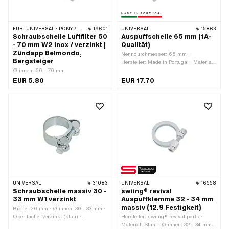
FÜR:
UNIVERSAL · PONY / CILO (BETA 521 & 512) · ZÜNDAPP BELMONDO · ZÜNDAPP
19601
UNIVERSAL
15863
Schraubschelle Luftfilter 50
Auspuffschelle 65 mm (1A-
- 70 mm W2 Inox / verzinkt |
Qualität)
Zündapp Belmondo,
Nenndurchmesser: 65 mm ·
Bergsteiger
Hersteller: Made in Portugal · Material:
Ø innen: 50 - 70 mm
Stahl · Farbe: Chrom · Breite: 20 mm ·
Oberfläche: verchromt · Anzahl
EUR 5.80
EUR 17.70
Befestigungspunkte: 1 Stk.
UNIVERSAL
31083
UNIVERSAL
16558
Schraubschelle massiv 30 -
swiing® revival
33 mm W1 verzinkt
Auspuffklemme 32 - 34 mm
massiv (12.9 Festigkeit)
Breite: 20 mm · Ø innen: 30 - 33 mm ·
Oberfläche: verzinkt (blau) ·
Hersteller: swiing® revival parts ·
Gewindegrösse: M6
Material: Stahl · Ø innen: 32 - 34 mm ·