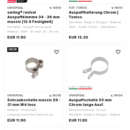
UNIVERSAL
16559
FÜR:
TOMOS
18610
swiing® revival
Auspuffhalterung Chrom |
Auspuffklemme 34 - 36 mm
Tomos
massiv (12.9 Festigkeit)
Hersteller: Made in Portugal · Material:
Hersteller: swiing® revival parts ·
Stahl · Farbe: Chrom · Oberfläche:
Material: Stahl · Ø innen: 34 - 36 mm ·
verchromt · Anzahl
Befestigungsart: Schrauben & Muttern
Befestigungspunkte: 3 Stk.
EUR 11.80
EUR 15.30
· Oberfläche: verzinkt (blau)
INOX
UNIVERSAL
36342
UNIVERSAL
18026
Schraubschelle massiv 29 -
Auspuffschelle 55 mm
31 mm W4 Inox
Chrom lange Ausf.
Material: Chromstahl
Nenndurchmesser: 55 mm ·
(umgangssprachlich bekannt als
Hersteller: Made in Portugal · Material:
Nirosta) · Breite: 20 mm ·
Stahl · Farbe: Chrom · Breite: 20 mm ·
EUR 11.80
EUR 11.80
Nenndurchmesser (Gewinde): 6 mm ·
Oberfläche: verchromt · Anzahl
Ø innen: 29 - 31 mm · Gewindegrösse:
Befestigungspunkte: 1 Stk.