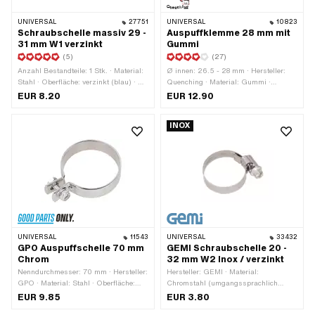
UNIVERSAL
27751
UNIVERSAL
10823
Schraubschelle massiv 29 -
Auspuffklemme 28 mm mit
31 mm W1 verzinkt
Gummi
(5)
(27)
Anzahl Bestandteile: 1 Stk. · Material:
Ø innen: 26.5 - 28 mm · Hersteller:
Stahl · Oberfläche: verzinkt (blau) · Ø
Quenching · Material: Gummi ·
innen: 29 - 31 mm · Breite: 20 mm
Material: Stahl · Oberfläche: verzinkt
EUR 8.20
EUR 12.90
(blau) · Gesamtlänge: 40 mm ·
Befestigungsart: Schrauben & Muttern
INOX
· Farbe: schwarz · Farbe: silber
UNIVERSAL
11543
UNIVERSAL
33432
GPO Auspuffschelle 70 mm
GEMI Schraubschelle 20 -
Chrom
32 mm W2 Inox / verzinkt
Nenndurchmesser: 70 mm · Hersteller:
Hersteller: GEMI · Material:
GPO · Material: Stahl · Oberfläche:
Chromstahl (umgangssprachlich
verchromt · Farbe: Chrom · Dicke: 3
bekannt als Nirosta) · Material: Stahl ·
EUR 9.85
EUR 3.80
mm · Klemmdurchmesser: 0 - 69.75
Breite: 9 mm · Ø innen: 20 - 32 mm ·