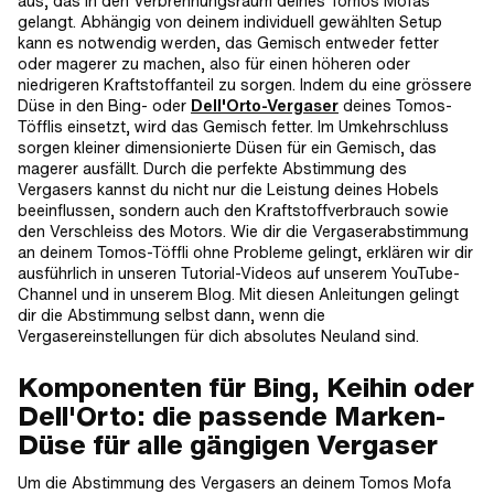
aus, das in den Verbrennungsraum deines Tomos Mofas
gelangt. Abhängig von deinem individuell gewählten Setup
kann es notwendig werden, das Gemisch entweder fetter
oder magerer zu machen, also für einen höheren oder
niedrigeren Kraftstoffanteil zu sorgen. Indem du eine grössere
Düse in den Bing- oder
Dell'Orto-Vergaser
deines Tomos-
Töfflis einsetzt, wird das Gemisch fetter. Im Umkehrschluss
sorgen kleiner dimensionierte Düsen für ein Gemisch, das
magerer ausfällt. Durch die perfekte Abstimmung des
Vergasers kannst du nicht nur die Leistung deines Hobels
beeinflussen, sondern auch den Kraftstoffverbrauch sowie
den Verschleiss des Motors. Wie dir die Vergaserabstimmung
an deinem Tomos-Töffli ohne Probleme gelingt, erklären wir dir
ausführlich in unseren Tutorial-Videos auf unserem YouTube-
Channel und in unserem Blog. Mit diesen Anleitungen gelingt
dir die Abstimmung selbst dann, wenn die
Vergasereinstellungen für dich absolutes Neuland sind.
Komponenten für Bing, Keihin oder
Dell'Orto: die passende Marken-
Düse für alle gängigen Vergaser
Um die Abstimmung des Vergasers an deinem Tomos Mofa