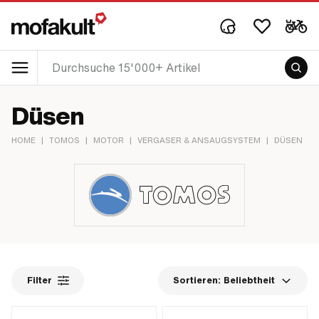
Düsen
HOME
|
TOMOS
|
MOTOR
|
VERGASER & ANSAUGSYSTEM
|
DÜSEN
Filter
Sortieren:
Beliebtheit