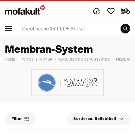
Membran-System
HOME
|
TOMOS
|
MOTOR
|
VERGASER & ANSAUGSYSTEM
|
MEMBRAN
Filter
Sortieren:
Beliebtheit