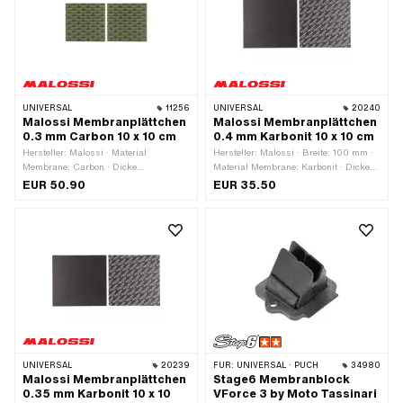
UNIVERSAL
11256
UNIVERSAL
20240
Malossi Membranplättchen
Malossi Membranplättchen
0.3 mm Carbon 10 x 10 cm
0.4 mm Karbonit 10 x 10 cm
Hersteller: Malossi · Material
Hersteller: Malossi · Breite: 100 mm ·
Membrane: Carbon · Dicke
Material Membrane: Karbonit · Dicke
Membranplättchen: 0.3 mm ·
Membranplättchen: 0.4 mm ·
EUR 50.90
EUR 35.50
Gesamtlänge: 100 mm · Breite: 100
Gesamtlänge: 100 mm ·
mm · Anwendungsbereich: Tuning
Anwendungsbereich: Tuning
UNIVERSAL
20239
FÜR:
UNIVERSAL · PUCH
34980
Malossi Membranplättchen
Stage6 Membranblock
0.35 mm Karbonit 10 x 10
VForce 3 by Moto Tassinari