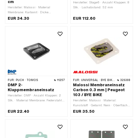
cm
Hersteller: Stage6 · Anzahl Klappen: 8
Hersteller: Malossi · Material
Stk. · Lochabstand: 52 mm
Membrane: Karbonit · Dicke
Membranplättchen: 0.35 mm ·
EUR 34.30
EUR 112.60
Gesamtlänge: 100 mm · Breite: 100
mm · Anwendungsbereich: Tuning
FÜR:
PUCH · TOMOS
11257
FÜR:
UNIVERSAL · BYE BIKE · PEUGEOT
32688
DMP 2-
Malossi Membraneinsatz
Klappmembraneinsatz
Carbon 0.3 mm | Peugeot
103 / BYE BIKE
Hersteller: DMP · Anzahl Klappen: 2
Stk. · Material Membrane: Federstahl ·
Hersteller: Malossi · Material:
Befestigungsart: Schrauben · Ø
Kunststoff · Getarnt: Nein · Oberfläche:
Befestigungsloch: 5.8 mm · Anzahl
roh · Anzahl Klappen: 1 Stk. · Material
EUR 22.40
EUR 35.50
Befestigungspunkte: 4 Stk. · Lochbild
Membrane: Carbon · Dicke
[mm]: 39 x 36/32 mm ·
Membranplättchen: 0.3 mm ·
Anwendungsbereich: Tuning
Gesamtlänge: 50 mm · Dicke: 3 mm ·
Breite: 43 mm · Breite: 47 mm ·
Lochbild [mm]: 32 / 36 x 39 ·