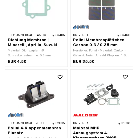
Befestigungsart: Schrauben · Anzahl
Befestigungspunkte: 4 Stk. · Ø
Befestigungsloch: 5.4 mm ·
Anwendungsbereich: Tuning
FÜR:
UNIVERSAL · FANTIC
35485
UNIVERSAL
35466
Dichtung Membran |
Polini Membranplättchen
Minarelli, Aprilia, Suzuki
Carbon 0.3 / 0.35 mm
Material: Dichtpapier · Ø
Hersteller: Polini · Material: Carbon ·
Schraubenaufnahme: 6.3 mm ·
Getarnt: Nein · Anzahl Klappen: 4 Stk.
Verwendungsort: Einlass · Dicke: 0.5
· Gesamtlänge: 38 mm · Material
EUR 4.50
EUR 35.50
mm · Anwendungsbereich: Racing ·
Membrane: Carbon · Dicke
Anwendungsbereich: Tuning
Membranplättchen: 0.3 mm · Dicke
Membranplättchen: 0.35 mm · Breite:
36 mm · Ø Befestigungsloch: 3 mm ·
Befestigungsart: Schrauben · Anzahl
Befestigungspunkte: 2 Stk. ·
Lochabstand: 17 mm ·
Anwendungsbereich: Racing ·
Anwendungsbereich: Tuning
FÜR:
UNIVERSAL · PUCH · MBK / MOTOBÉCANE
32835
UNIVERSAL
31336
Polini 4-Klappenmembran
Malossi MHR
Einsatz
Ansaugsystem 4-