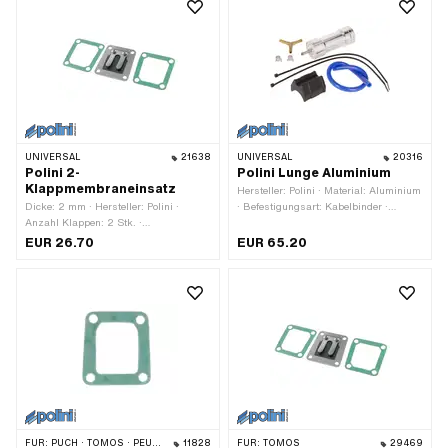
UNIVERSAL
21638
UNIVERSAL
20316
Polini 2-
Polini Lunge Aluminium
Klappmembraneinsatz
Hersteller: Polini · Material: Aluminium
Dicke: 2 mm · Hersteller: Polini ·
· Befestigungsart: Kabelbinder ·
Anzahl Klappen: 2 Stk. ·
Gesamthöhe: 40 mm · Gesamtlänge:
Befestigungsart: Schrauben · Ø
105 mm · Anwendungsbereich: Tuning
EUR 26.70
EUR 65.20
Befestigungsloch: 5.3 mm · Anzahl
Befestigungspunkte: 4 Stk. · Lochbild
[mm]: 39 x 36/32 mm ·
Anwendungsbereich: Tuning
FÜR:
PUCH · TOMOS · PEUGEOT
11828
FÜR:
TOMOS
29469