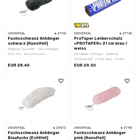
UNIVERSAL
27119
UNIVERSAL
37740
Fuchsschwanz Anhänger
ProTaper Lenkerschutz
schwarz (Kunstfell)
«PROTAPER» 21 cm blau /
weiss
Material: Kunstfell · Gesamtlänge:
200 mm · Verschlussart:
Hersteller: ProTaper · Material:
Karabinerhaken
Schaumstoff · Farbe: blau · Farbe:
weiss · Gesamtlänge: 210 mm · Ø
EUR 28.40
EUR 29.50
innen: 12 mm · Ø aussen: 53 mm
UNIVERSAL
25972
UNIVERSAL
27118
Fuchsschwanz Anhänger
Fuchsschwanz Anhänger
Blaufuchs (Echtfell)
pink (Kunstfell)