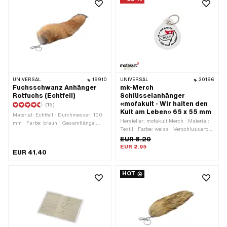
UNIVERSAL
19910
UNIVERSAL
30196
Fuchsschwanz Anhänger
mk-Merch
Rotfuchs (Echtfell)
Schlüsselanhänger
«mofakult - Wir halten den
(15)
Kult am Leben» 65 x 55 mm
Material: Echtfell · Durchmesser: 100
Hersteller: mofakult Merch · Material:
mm · Farbe: braun · Gesamtlänge:
Textil · Farbe: weiss · Verschlussart:
400 mm · Verschlussart:
Schlüsselring · Gesamtlänge: 65 mm
EUR 8.20
Karabinerhaken
· Breite: 55 mm
EUR 2.95
EUR 41.40
HOT