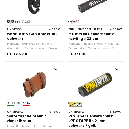
UNIVERSAL
32037
FÜR:
UNIVERSAL · PUCH · SACHS · PONY / CILO (BETA 521 & 512) · PIAGGIO · ZÜNDAPP BELMONDO · TOMOS · CILO · HERCULES · KREIDLER · ZÜNDAPP
37587
66HEROES Cap Holder Alu
mk-Merch Lenkerschutz
schwarz
«swiing» 22 cm
Hersteller: 66HEROES · Material:
Hersteller: mofakult Merch · Material:
Aluminium · Farbe: schwarz · Breite:
Schaumstoff · Farbe: schwarz · Ø
10 mm · Ø innen: 22 mm · Höhe: 56
innen: 13 mm · Ø aussen: 40 mm ·
EUR 35.50
EUR 11.80
mm · Oberfläche: eloxiert ·
Gesamtlänge: 220 mm
Gesamtlänge: 28 mm ·
Gewindegrösse: M4
UNIVERSAL
19530
UNIVERSAL
32007
Satteltasche braun /
ProTaper Lenkerschutz
dunkelbraun
«PROTAPER» 21 cm
schwarz / gelb
Hersteller: Made in Italy · Material: