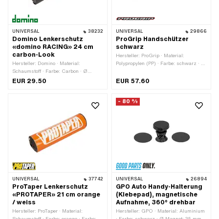
UNIVERSAL
38232
UNIVERSAL
29866
Domino Lenkerschutz
ProGrip Handschützer
«domino RACING» 24 cm
schwarz
carbon-Look
Hersteller: ProGrip · Material:
Hersteller: Domino · Material:
Polypropylen (PP) · Farbe: schwarz · Ø
Schaumstoff · Farbe: Carbon · Ø
innen: 22 mm
aussen: 53 mm · Ø innen: 12 mm ·
EUR 29.50
EUR 57.60
Gesamtlänge: 240 mm
- 80 %
UNIVERSAL
37742
UNIVERSAL
26894
ProTaper Lenkerschutz
GPO Auto Handy-Halterung
«PROTAPER» 21 cm orange
(Klebepad), magnetische
/ weiss
Aufnahme, 360° drehbar
Hersteller: ProTaper · Material:
Hersteller: GPO · Material: Aluminium
Schaumstoff · Farbe: orange · Farbe:
· Farbe: schwarz · Ø Magnet: 35 mm ·