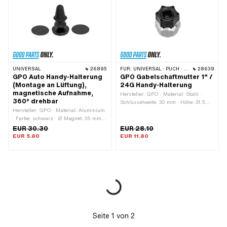
UNIVERSAL
26895
FÜR:
UNIVERSAL · PUCH · SACHS · PONY / CILO (BETA 521 & 512) · PIAGGIO · ZÜNDAPP BELMONDO · SOLEX · TOMOS
28639
GPO Auto Handy-Halterung
GPO Gabelschaftmutter 1" /
(Montage an Lüftung),
24G Handy-Halterung
magnetische Aufnahme,
Hersteller: GPO · Material: Stahl ·
360° drehbar
Schlüsselweite: 30 mm · Höhe: 31.5
Hersteller: GPO · Material: Aluminium
mm · Ø aussen: 34.5 mm ·
· Farbe: schwarz · Ø Magnet: 35 mm ·
Gewindeart: FG25.4 (1" 24G) ·
Höhe: 65 mm
Gewindelänge: 11 mm
EUR 30.30
EUR 28.10
EUR 5.80
EUR 11.80
Seite
1
von
2