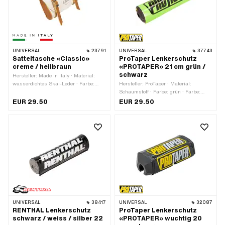
UNIVERSAL
23791
UNIVERSAL
37743
Satteltasche «Classic»
ProTaper Lenkerschutz
creme / hellbraun
«PROTAPER» 21 cm grün /
schwarz
Hersteller: Made in Italy · Material:
wasserdichtes Skai-Leder · Farbe:
Hersteller: ProTaper · Material:
creme · Farbe: hellbraun ·
Schaumstoff · Farbe: grün · Farbe:
Gesamtlänge: 165 mm · Breite: 40
schwarz · Gesamtlänge: 210 mm · Ø
EUR 29.50
EUR 29.50
mm · Höhe: 85 mm · Abstand
innen: 12 mm · Ø aussen: 53 mm
zueinander: 100 mm ·
Befestigungsart: Ringe · Anzahl
Befestigungspunkte: 2 Stk.
UNIVERSAL
38417
UNIVERSAL
32087
RENTHAL Lenkerschutz
ProTaper Lenkerschutz
schwarz / weiss / silber 22
«PROTAPER» wuchtig 20