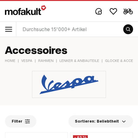
Accessoires
HOME
|
VESPA
|
RAHMEN
|
LENKER & ANBAUTEILE
|
GLOCKE & ACCESS
Filter
Sortieren:
Beliebtheit
- 63 %