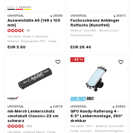
UNIVERSAL
28385
UNIVERSAL
25973
Ausweishülle A6 (148 x 105
Fuchsschwanz Anhänger
mm)
Rotfuchs (Kunstfell)
(8)
Material: Kunstfell · Verschlussart:
Karabinerhaken
Hersteller: Made in Germany ·
Material: Polypropylen (PP) · Farbe:
transparent · Breite: 148 mm · DIN
EUR 5.60
EUR 28.40
Format: A6 · Gesamtlänge: 105 mm
- 43 %
UNIVERSAL
24078
UNIVERSAL
26890
mk-Merch Lenkerschutz
GPO Handy-Halterung 4 -
«mofakult Classic» 22 cm
6.5" Lenkermontage, 360°
schwarz
drehbar
(10)
Hersteller: GPO · Material: Kunststoff ·
Farbe: schwarz · Bildschirmdiagonale:
Hersteller: mofakult Merch · Farbe: