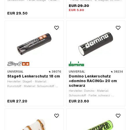
weiss · Gesamtlänge: 210 mm · Ø
Höhe: 40 mm
EUR 29.30
innen: 12 mm · Ø aussen: 53 mm
EUR 5.80
EUR 29.50
UNIVERSAL
38076
UNIVERSAL
38234
Stage6 Lenkerschutz 18 cm
Domino Lenkerschutz
«domino RACING» 20 cm
Hersteller: Stage6 · Material:
schwarz
Kunststoff · Material: Schaumstoff ·
Farbe: orange · Farbe: schwarz ·
Hersteller: Domino · Material:
Farbe: weiss · Ø innen: 16 - 18 mm · Ø
Schaumstoff · Farbe: schwarz ·
aussen: 40 mm · Gesamtlänge: 180
Gesamtlänge: 200 mm · Ø innen: 12
EUR 27.20
EUR 23.60
mm · Anzahl Bestandteile: 1 Stk.
mm · Ø aussen: 53 mm