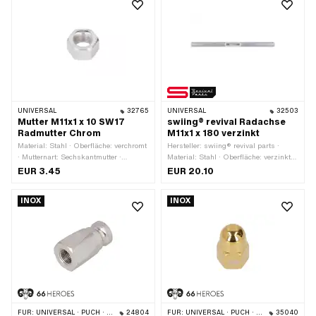
UNIVERSAL
32765
UNIVERSAL
32503
Mutter M11x1 x 10 SW17
swiing® revival Radachse
Radmutter Chrom
M11x1 x 180 verzinkt
Material: Stahl · Oberfläche: verchromt
Hersteller: swiing® revival parts ·
· Mutternart: Sechskantmutter ·
Material: Stahl · Oberfläche: verzinkt
Antrieb: Aussensechskant ·
(blau) · Gesamtlänge: 180 mm · Ø
EUR 3.45
EUR 20.10
Schlüsselweite: 17 mm · Höhe: 10 mm ·
Schaft: 10.9 mm · Länge Schaft: 30
Nenndurchmesser (Gewinde): 11 mm ·
mm · Gewindeart: MF11x1
INOX
INOX
Gewindeart: MF11x1 (Feingewinde) ·
(Feingewinde) · Gewindelänge: 75 mm
Anwendungsbereich: Custom
FÜR:
UNIVERSAL · PUCH · SACHS · ZÜNDAPP BELMONDO · CILO
24804
FÜR:
UNIVERSAL · PUCH · PEUGEOT
35040