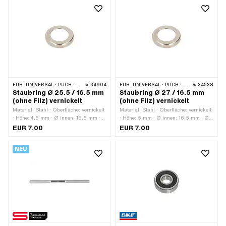
Schlüsselweite: 17 mm ·
Nenndurchmesser (Gewinde): 11 mm ·
Höhe: 26.3 mm · Gewindetiefe: 21 mm
· Ø aussen: 16.3 mm · Gewindeart:
MF11x1 (Feingewinde)
FÜR:
UNIVERSAL · PUCH · SACHS · ZÜNDAPP BELMONDO · CILO
34904
FÜR:
UNIVERSAL · PUCH · SACHS · ZÜNDAPP BELMONDO · CILO
34538
Staubring Ø 25.5 / 16.5 mm
Staubring Ø 27 / 16.5 mm
(ohne Filz) vernickelt
(ohne Filz) vernickelt
Material: Stahl · Oberfläche: vernickelt
Material: Stahl · Oberfläche: vernickelt
· Höhe: 4.6 mm · Ø innen: 16.5 mm ·
· Höhe: 5 mm · Ø innen: 16.5 mm · Ø
Ø aussen: 25.5 mm
aussen: 27 mm
EUR 7.00
EUR 7.00
NEU