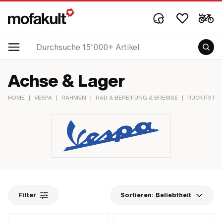
Achse & Lager
HOME
|
VESPA
|
RAHMEN
|
RAD & BEREIFUNG & BREMSE
|
RÜCKTRITTT
Filter
Sortieren:
Beliebtheit