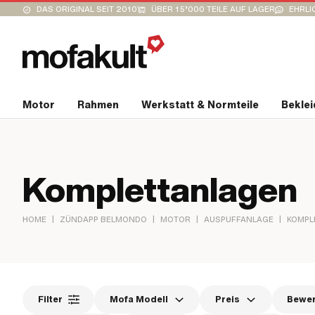
DAS ORIGINAL SEIT 2010
ÜBER 15’000 TEILE AUF LAGER
EHRLI
Motor
Rahmen
Werkstatt & Normteile
Bekle
Komplettanlagen
|
|
|
|
HOME
ZÜNDAPP BELMONDO
MOTOR
AUSPUFFANLAGE
KOMPL
Filter
Mofa Modell
Preis
Bewe