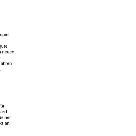
spiel
gute
m neuen
e
wahren
.
für
dard-
deiner
t an.