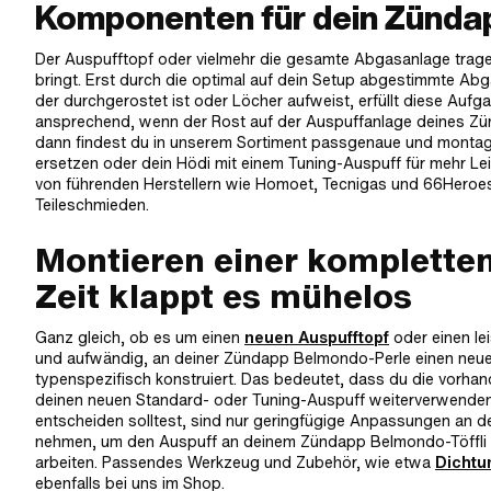
Komponenten für dein Zündap
Der Auspufftopf oder vielmehr die gesamte Abgasanlage tragen 
bringt. Erst durch die optimal auf dein Setup abgestimmte Abg
der durchgerostet ist oder Löcher aufweist, erfüllt diese Aufg
ansprechend, wenn der Rost auf der Auspuffanlage deines Zünd
dann findest du in unserem Sortiment passgenaue und montage
ersetzen oder dein Hödi mit einem Tuning-Auspuff für mehr Lei
von führenden Herstellern wie Homoet, Tecnigas und 66Heroes
Teileschmieden.
Montieren einer komplette
Zeit klappt es mühelos
Ganz gleich, ob es um einen
neuen Auspufftopf
oder einen lei
und aufwändig, an deiner Zündapp Belmondo-Perle einen neuen 
typenspezifisch konstruiert. Das bedeutet, dass du die vor
deinen neuen Standard- oder Tuning-Auspuff weiterverwenden 
entscheiden solltest, sind nur geringfügige Anpassungen an de
nehmen, um den Auspuff an deinem Zündapp Belmondo-Töffli zu 
arbeiten. Passendes Werkzeug und Zubehör, wie etwa
Dichtu
ebenfalls bei uns im Shop.