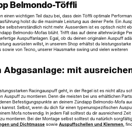
p Belmondo-Töffli
einen wichtigen Teil dazu bei, dass dein Töffli optimale Performa
asführung holst du die maximale Leistung aus deiner Perle. Ein Ausp
abe selbstverständlich nicht mehr. Ausserdem ist es optisch nicht e
app Belmondo-Mofas blüht. Trifft das auf deine altehrwürdige Per
fertige Auspuffanlagen. Egal, ob du deinen originalen Auspuff ad
stung ausrüsten willst, in unserem Shop erhältst du leistungsstarke
 sowie von Tecno, unserer Hausmarke swiing und vielen weiteren
n Abgasanlage: mit ausreiche
stungsstarken Racingauspuff geht, in der Regel ist es nicht allzu s
Auspuff zu montieren. Denn die meisten bei uns erhältlichen Parts
handenen Befestigungspunkte an deinem Zündapp Belmondo-Mofa auc
kannst. Selbst, wenn du dich für einen typenunspezifischen Auspu
inem Mofa notwendig. In jedem Fall solltest du dir ausreichend Zeit
montieren. Bei der Montage selbst solltest du natürlich sorgfälti
ngen und Dichtmasse
sowie
Auspuffschellen und Klemmen
, fi