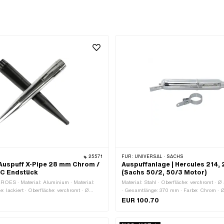
25571
FÜR:
UNIVERSAL · SACHS
uspuff X-Pipe 28 mm Chrom /
Auspuffanlage | Hercules 214, 
C Endstück
(Sachs 50/2, 50/3 Motor)
EROES · Material: Aluminium · Material:
Material: Stahl · Oberfläche: verchromt ·
e: lackiert · Oberfläche: verchromt · Ø
· Gesamtlänge: 370 mm · Farbe: Chrom · 
 Gesamtlänge: 640 mm · Farbe: Chrom ·
innen: 28 mm · Auspuffart: Zylindrisch · B
EUR 100.70
· Ø Schalldämpfer: 70 mm · Ø Anschluss
geschraubte Schelle · Hercules OEM-Nr.: 2
uspuffart: Zigarre · Befestigungsart:
elle · Befestigung Flammenrohr: