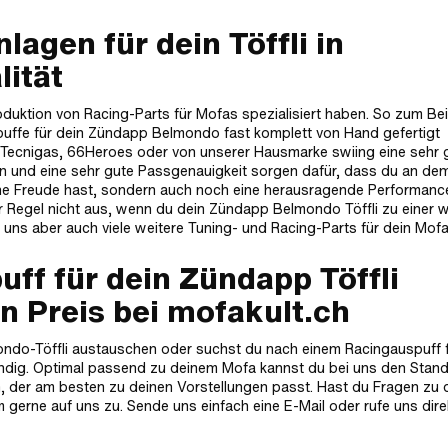
agen für dein Töffli in
ität
roduktion von Racing-Parts für Mofas spezialisiert haben. So zum Bei
puffe für dein Zündapp Belmondo fast komplett von Hand gefertigt
o, Tecnigas, 66Heroes oder von unserer Hausmarke swiing eine sehr 
ien und eine sehr gute Passgenauigkeit sorgen dafür, dass du an de
ne Freude hast, sondern auch noch eine herausragende Performanc
 der Regel nicht aus, wenn du dein Zündapp Belmondo Töffli zu einer 
 uns aber auch viele weitere Tuning- und Racing-Parts für dein Mofa
ff für dein Zündapp Töffli
 Preis bei mofakult.ch
ndo-Töffli austauschen oder suchst du nach einem Racingauspuff 
ündig. Optimal passend zu deinem Mofa kannst du bei uns den Stan
 der am besten zu deinen Vorstellungen passt. Hast du Fragen zu 
erne auf uns zu. Sende uns einfach eine E-Mail oder rufe uns direk