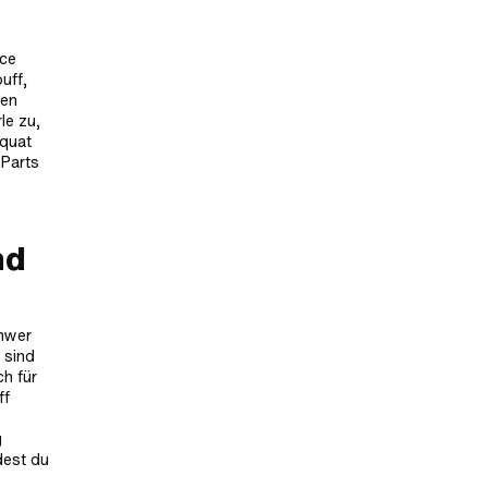
nce
uff,
ben
le zu,
äquat
 Parts
nd
chwer
 sind
h für
ff
g
ndest du