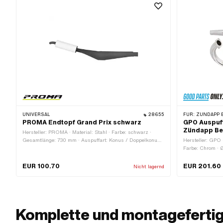
Steckverbindun
UNIVERSAL
28655
FÜR:
ZÜNDAPP 
PROMA Endtopf Grand Prix schwarz
GPO Auspuff
Zündapp B
Hersteller: PROMA · Material: Stahl · Farbe: schwarz ·
Gesamtlänge: 730 mm · Auspuffart: Konus / Doppelkonus ·
Hersteller: GPO ·
Ø Anschluss innen: 29 mm · Befestigungsart: geschraubte
Farbe: Chrom · 
Schelle
mm · Auspuffart:
Schelle · Befes
EUR 100.70
EUR 201.60
Nicht lagernd
Komplette und montagefertig