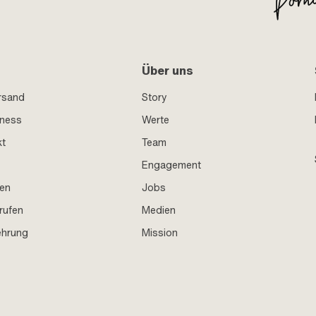
Über uns
rsand
Story
iness
Werte
kt
Team
Engagement
en
Jobs
rufen
Medien
ehrung
Mission