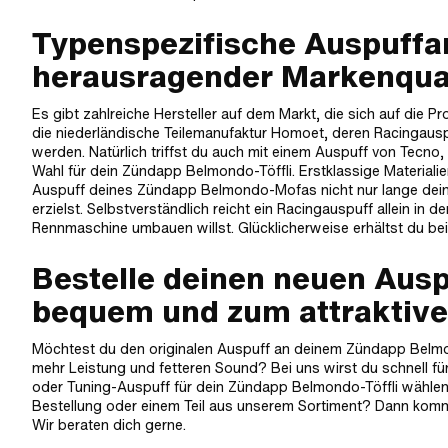
Typenspezifische Auspuffanl
herausragender Markenqual
Es gibt zahlreiche Hersteller auf dem Markt, die sich auf die P
die niederländische Teilemanufaktur Homoet, deren Racingaus
werden. Natürlich triffst du auch mit einem Auspuff von Tecn
Wahl für dein Zündapp Belmondo-Töffli. Erstklassige Material
Auspuff deines Zündapp Belmondo-Mofas nicht nur lange dei
erzielst. Selbstverständlich reicht ein Racingauspuff allein in
Rennmaschine umbauen willst. Glücklicherweise erhältst du bei
Bestelle deinen neuen Auspu
bequem und zum attraktiven
Möchtest du den originalen Auspuff an deinem Zündapp Belmo
mehr Leistung und fetteren Sound? Bei uns wirst du schnell f
oder Tuning-Auspuff für dein Zündapp Belmondo-Töffli wählen,
Bestellung oder einem Teil aus unserem Sortiment? Dann komm g
Wir beraten dich gerne.