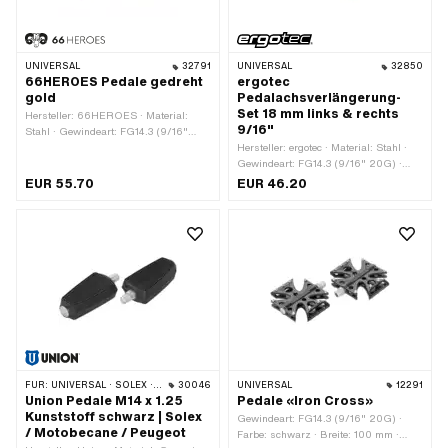
UNIVERSAL
32791
UNIVERSAL
32850
66HEROES Pedale gedreht
ergotec
gold
Pedalachsverlängerung-
Set 18 mm links & rechts
Hersteller: 66HEROES · Material:
9/16"
Stahl · Gewindeart: FG14.3 (9/16"
20G) · Farbe: gold · Breite: 76 mm ·
Hersteller: ergotec · Material: Stahl ·
Antrieb: Aussenvierkant · Oberfläche:
Gewindeart: FG14.3 (9/16" 20G) ·
poliert · Oberfläche: vergoldet ·
Farbe: anthrazit · Oberfläche:
EUR 55.70
EUR 46.20
Gesamtlänge: 133 mm ·
verchromt · Gesamtlänge: 30.1 mm
Schlüsselweite: 15 mm · Reflektoren:
Nein
FÜR:
UNIVERSAL · SOLEX · MBK / MOTOBÉCANE · PEUGEOT
30046
UNIVERSAL
12291
Union Pedale M14 x 1.25
Pedale «Iron Cross»
Kunststoff schwarz | Solex
Gewindeart: FG14.3 (9/16" 20G) ·
/ Motobecane / Peugeot
Farbe: schwarz · Breite: 100 mm ·