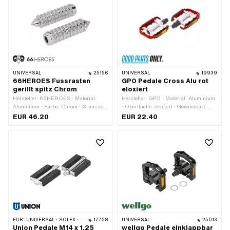
UNIVERSAL
25156
UNIVERSAL
19939
66HEROES Fussrasten
GPO Pedale Cross Alu rot
gerillt spitz Chrom
eloxiert
Hersteller: 66HEROES · Material:
Hersteller: GPO · Material: Aluminium
Aluminium · Farbe: Chrom · Ø aussen:
· Oberfläche: eloxiert · Gewindeart:
34 mm · Ø innen: 16.1 mm ·
FG14.3 (9/16" 20G) · Farbe: rot ·
EUR 46.20
EUR 22.40
Oberfläche: verchromt · Gesamtlänge:
Antrieb: Aussensechskant · Antrieb:
126 mm · Tiefe: 62 mm · Reflektoren:
Innensechskant · Reflektoren: Ja
Nein
FÜR:
UNIVERSAL · SOLEX · MBK / MOTOBÉCANE · PEUGEOT
17758
UNIVERSAL
25013
Union Pedale M14 x 1.25
wellgo Pedale einklappbar