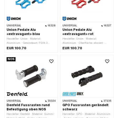
UNIVERSAL
16328
UNIVERSAL
16327
Union Pedale Alu
Union Pedale Alu
«extravagant» blau
«extravagant» rot
Hersteller: Union · Material:
Hersteller: Union · Material:
Aluminium · Gewindeart: FG14.3
Aluminium · Oberfläche: eloxiert ·
(9/16" 20G) · Farbe: blau · Antrieb:
Farbe: rot · Gewindeart: FG14.3 (9/16"
EUR 100.70
EUR 100.70
Aussensechskant · Antrieb:
20G) · Antrieb: Aussensechskant ·
Innensechskant · Oberfläche: eloxiert ·
Antrieb: Innensechskant · Reflektoren:
NOS
Reflektoren: Nein
Nein
UNIVERSAL
35324
UNIVERSAL
37235
Denfeld Fussrasten rund
GPO Fussrasten gerändelt
Befestigung oben NOS
schwarz
Hersteller: Denfeld · Material: Gummi ·
Hersteller: GPO · Material: Aluminium