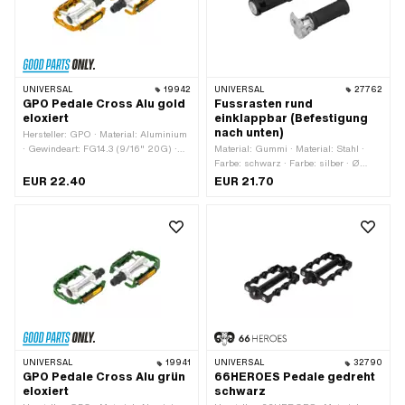
UNIVERSAL
19942
UNIVERSAL
27762
GPO Pedale Cross Alu gold
Fussrasten rund
eloxiert
einklappbar (Befestigung
nach unten)
Hersteller: GPO · Material: Aluminium
· Gewindeart: FG14.3 (9/16" 20G) ·
Material: Gummi · Material: Stahl ·
Farbe: gold · Antrieb:
Farbe: schwarz · Farbe: silber · Ø
Aussensechskant · Antrieb:
aussen: 30 mm · Ø innen: 12.5 mm ·
EUR 22.40
EUR 21.70
Innensechskant · Oberfläche: eloxiert ·
Gesamtlänge: 130 mm · Reflektoren:
Reflektoren: Ja
Nein
UNIVERSAL
19941
UNIVERSAL
32790
GPO Pedale Cross Alu grün
66HEROES Pedale gedreht
eloxiert
schwarz