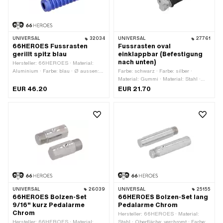
UNIVERSAL
32034
UNIVERSAL
27761
66HEROES Fussrasten
Fussrasten oval
gerillt spitz blau
einklappbar (Befestigung
nach unten)
Hersteller: 66HEROES · Material:
Aluminium · Farbe: blau · Ø aussen:
Farbe: schwarz · Farbe: silber ·
34 mm · Ø innen: 16 mm · Oberfläche:
Material: Gummi · Material: Stahl ·
eloxiert · Gesamtlänge: 126 mm ·
Gesamtlänge: 130 mm · Breite: 45 mm
EUR 46.20
EUR 21.70
Tiefe: 62 mm · Reflektoren: Nein
· Höhe: 35 mm · Ø innen: 12.5 mm ·
Reflektoren: Nein
UNIVERSAL
26039
UNIVERSAL
25155
66HEROES Bolzen-Set
66HEROES Bolzen-Set lang
9/16" kurz Pedalarme
Pedalarme Chrom
Chrom
Hersteller: 66HEROES · Material:
Hersteller: 66HEROES · Material:
Stahl · Oberfläche: verchromt · Farbe: