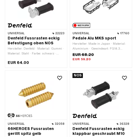
UNIVERSAL
22223
UNIVERSAL
17760
Denfeld Fussrasten eckig
Pedale Alu MKS sport
Befestigung oben NOS
Hersteller: Made in Japan · Material:
Hersteller: Denfeld · Material: Gummi ·
Aluminium · Gewindeart: FG14.3
Material: Stahl · Farbe: schwarz ·
(9/16" 20G) · Farbe: schwarz · Farbe:
EUR 68.20
Breite: 50 mm · Ø innen: 12.5 mm ·
silber · Antrieb: Aussenzweikant ·
EUR 59.20
EUR 64.00
Höhe: 35 mm · Gesamtlänge: 130 mm ·
Antrieb: Innensechskant · Reflektoren:
Reflektoren: Nein
Nein
NOS
UNIVERSAL
32058
UNIVERSAL
36328
66HEROES Fussrasten
Denfeld Fussrasten eckig
gerillt spitz gelb
klappbar geschraubt M10