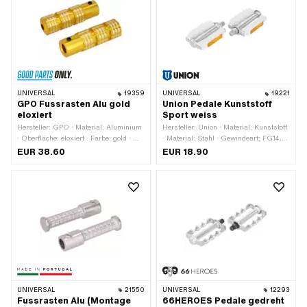
UNIVERSAL
19359
UNIVERSAL
19221
GPO Fussrasten Alu gold
Union Pedale Kunststoff
eloxiert
Sport weiss
Hersteller: GPO · Material: Aluminium
Hersteller: Union · Material: Kunststoff
· Oberfläche: eloxiert · Farbe: gold · Ø
· Material: Stahl · Gewindeart: FG14.3
innen: 16.1 mm · Ø aussen: 34 mm ·
(9/16" 20G) · Farbe: silber · Farbe:
EUR 38.60
EUR 18.90
Tiefe: 29 mm · Reflektoren: Nein
weiss · Antrieb: Aussenzweikant ·
Antrieb: Innensechskant · Reflektoren:
Ja
UNIVERSAL
21550
UNIVERSAL
12293
Fussrasten Alu (Montage
66HEROES Pedale gedreht