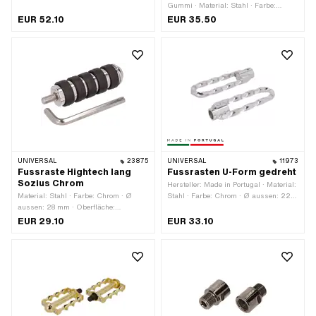
Oberfläche: vergoldet · Farbe: gold ·
Gummi · Material: Stahl · Farbe:
Tiefe: 62 mm · Ø innen: 16 mm · Ø
schwarz · Breite: 40 mm · Höhe: 90
EUR 52.10
EUR 35.50
aussen: 34 mm · Reflektoren: Nein ·
mm · Antrieb: Aussenzweikant ·
Gesamtlänge: 126 mm
Gesamtlänge: 140 mm · Reflektoren:
Nein
UNIVERSAL
23875
UNIVERSAL
11973
Fussraste Hightech lang
Fussrasten U-Form gedreht
Sozius Chrom
Hersteller: Made in Portugal · Material:
Material: Stahl · Farbe: Chrom · Ø
Stahl · Farbe: Chrom · Ø aussen: 22
aussen: 28 mm · Oberfläche:
mm · Breite: 45 mm · Ø innen: 16.3
verchromt · Gesamtlänge: 82 mm ·
mm · Oberfläche: verchromt ·
EUR 29.10
EUR 33.10
Reflektoren: Nein
Reflektoren: Nein