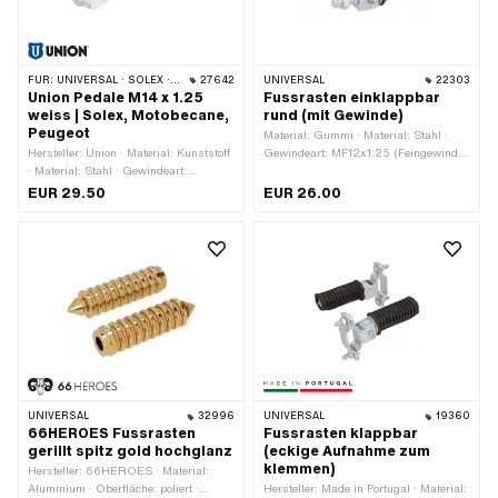
FÜR:
UNIVERSAL · SOLEX · MBK / MOTOBÉCANE · PEUGEOT
27642
UNIVERSAL
22303
Union Pedale M14 x 1.25
Fussrasten einklappbar
weiss | Solex, Motobecane,
rund (mit Gewinde)
Peugeot
Material: Gummi · Material: Stahl ·
Hersteller: Union · Material: Kunststoff
Gewindeart: MF12x1.25 (Feingewinde)
· Material: Stahl · Gewindeart:
· Farbe: schwarz · Ø aussen: 36 mm ·
MF14x1.25 (Feingewinde) · Farbe:
Gesamtlänge: 100 mm · Reflektoren:
EUR 29.50
EUR 26.00
silber · Farbe: weiss · Antrieb:
Nein
Aussenzweikant · Reflektoren: Nein
UNIVERSAL
32996
UNIVERSAL
19360
66HEROES Fussrasten
Fussrasten klappbar
gerillt spitz gold hochglanz
(eckige Aufnahme zum
klemmen)
Hersteller: 66HEROES · Material:
Aluminium · Oberfläche: poliert ·
Hersteller: Made in Portugal · Material: