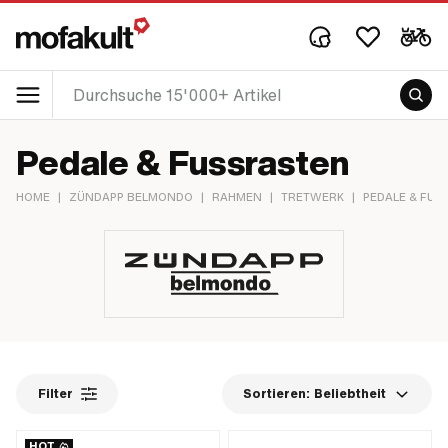
Pedale & Fussrasten
HOME
|
ZÜNDAPP BELMONDO
|
RAHMEN
|
TRETWERK
|
PEDALE & FU
Filter
Sortieren:
Beliebtheit
HOT