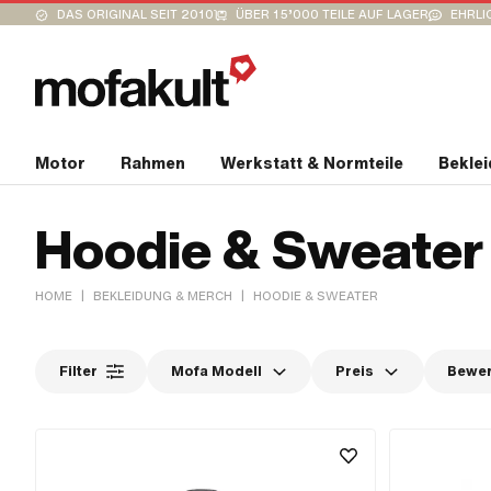
DAS ORIGINAL SEIT 2010
ÜBER 15’000 TEILE AUF LAGER
EHRLI
Motor
Rahmen
Werkstatt & Normteile
Bekle
Hoodie & Sweater
|
|
HOME
BEKLEIDUNG & MERCH
HOODIE & SWEATER
Filter
Mofa Modell
Preis
Bewe