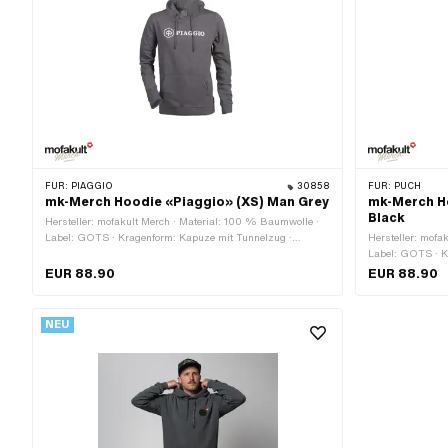
FÜR:
PIAGGIO
30858
FÜR:
PUCH
mk-Merch Hoodie «Piaggio» (XS) Man Grey
mk-Merch H
Black
Hersteller: mofakult Merch · Material: 100 % Baumwolle ·
Label: GOTS · Kragenform: Kapuze mit Tunnelzug ·
Hersteller: mofa
Passform: Slim Fit · Farbe: grau · Farbe: weiss ·
Label: GOTS · K
Geschlecht: Herren · Grösse: L · Grösse: M · Grösse: S ·
Passform: Slim F
EUR 88.90
EUR 88.90
Grösse: XL · Grösse: XS · Grösse: XXL · Känguru-Beutel:
Geschlecht: Dame
Ja
Grösse: XL · Gr
Ja
NEU