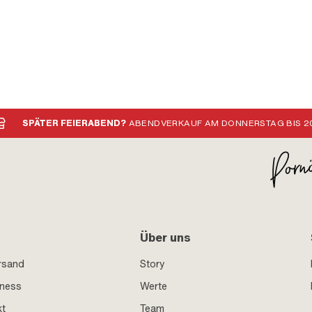
SPÄTER FEIERABEND?
ABENDVERKAUF AM DONNERSTAG BIS 20
Über uns
rsand
Story
iness
Werte
kt
Team