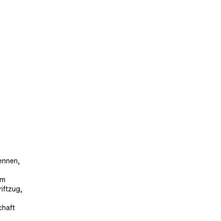
kennen,
em
iftzug,
chaft