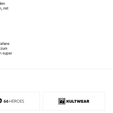
den
, mit
fafans
d zum
in super