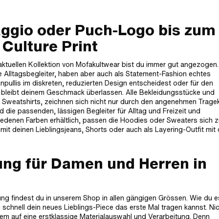
aggio oder Puch-Logo bis zum
Culture Print
ktuellen Kollektion von Mofakultwear bist du immer gut angezogen.
Alltagsbegleiter, haben aber auch als Statement-Fashion echtes
pullis im diskreten, reduzierten Design entscheidest oder für den
 bleibt deinem Geschmack überlassen. Alle Bekleidungsstücke und
 Sweatshirts, zeichnen sich nicht nur durch den angenehmen Trage
d die passenden, lässigen Begleiter für Alltag und Freizeit und
hiedenen Farben erhältlich, passen die Hoodies oder Sweaters sich
 mit deinen Lieblingsjeans, Shorts oder auch als Layering-Outfit mit
ng für Damen und Herren in
ng findest du in unserem Shop in allen gängigen Grössen. Wie du e
 schnell dein neues Lieblings-Piece das erste Mal tragen kannst. Nic
m auf eine erstklassige Materialauswahl und Verarbeitung. Denn