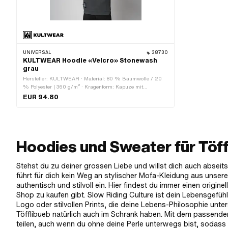
UNIVERSAL
38730
KULTWEAR Hoodie «Velcro» Stonewash
grau
Hersteller: KULTWEAR · Material: 80 % Baumwolle / 20
% Polyester | 360 g/m² · Kragenform: Kapuze mit
Tunnelzug · Passform: Regular Fit · Farbe: grau · Farbe: rot
EUR 94.80
· Farbe: schwarz · Farbe: weiss · Geschlecht: Unisex ·
Grösse: L · Grösse: M · Grösse: S · Grösse: XL · Grösse:
XS · Grösse: XXL
Hoodies und Sweater für Töffl
Stehst du zu deiner grossen Liebe und willst dich auch abseits 
führt für dich kein Weg an stylischer Mofa-Kleidung aus unserem
authentisch und stilvoll ein. Hier findest du immer einen origi
Shop zu kaufen gibt. Slow Riding Culture ist dein Lebensgefüh
Logo oder stilvollen Prints, die deine Lebens-Philosophie unter
Töfflibueb natürlich auch im Schrank haben. Mit dem passend
teilen, auch wenn du ohne deine Perle unterwegs bist, sodass 