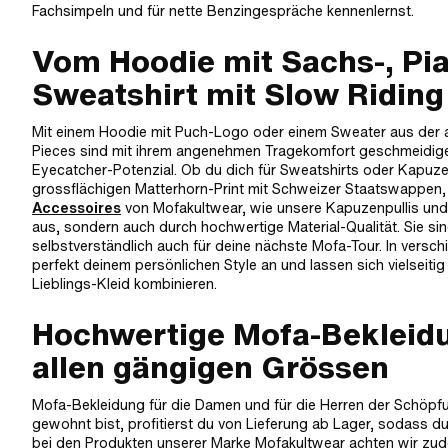
Fachsimpeln und für nette Benzingespräche kennenlernst.
Vom Hoodie mit Sachs-, Pi
Sweatshirt mit Slow Riding 
Mit einem Hoodie mit Puch-Logo oder einem Sweater aus der a
Pieces sind mit ihrem angenehmen Tragekomfort geschmeidige 
Eyecatcher-Potenzial. Ob du dich für Sweatshirts oder Kapuzen
grossflächigen Matterhorn-Print mit Schweizer Staatswappen,
Accessoires
von Mofakultwear, wie unsere Kapuzenpullis und
aus, sondern auch durch hochwertige Material-Qualität. Sie sin
selbstverständlich auch für deine nächste Mofa-Tour. In versc
perfekt deinem persönlichen Style an und lassen sich vielseitig
Lieblings-Kleid kombinieren.
Hochwertige Mofa-Bekleidu
allen gängigen Grössen
Mofa-Bekleidung für die Damen und für die Herren der Schöpfu
gewohnt bist, profitierst du von Lieferung ab Lager, sodass du
bei den Produkten unserer Marke Mofakultwear achten wir zude