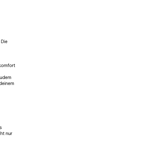
 Die
komfort
 zudem
 deinem
s
ht nur