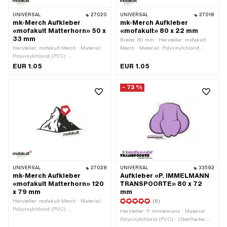
UNIVERSAL
27020
UNIVERSAL
27018
mk-Merch Aufkleber
mk-Merch Aufkleber
«mofakult Matterhorn» 50 x
«mofakult» 80 x 22 mm
33 mm
Breite: 80 mm · Hersteller: mofakult
Hersteller: mofakult Merch · Material:
Merch · Material: Polyvinylchlorid
Polyvinylchlorid (PVC) ·
(PVC) · Oberfläche: matt ·
Verwendungsort: Universal · Farbe: rot
Verwendungsort: Universal · Farbe: rot
EUR 1.05
EUR 1.05
· Farbe: schwarz · Farbe: weiss ·
· Farbe: schwarz · Farbe: weiss ·
Beschaffenheit Rückseite: Klebstoff ·
Beschaffenheit Rückseite: Klebstoff ·
- 73 %
Breite: 50 mm · Höhe: 33 mm ·
Höhe: 22 mm · Umrandung:
Transferfolie: Nein
konturgeschnitten · Transferfolie: Nein
UNIVERSAL
27028
UNIVERSAL
33592
mk-Merch Aufkleber
Aufkleber «P. IMMELMANN
«mofakult Matterhorn» 120
TRANSPOORTE» 80 x 72
x 79 mm
mm
Hersteller: mofakult Merch · Material:
(6)
Polyvinylchlorid (PVC) ·
Hersteller: P. Immelmann · Material:
Verwendungsort: Universal · Farbe: rot
Polyvinylchlorid (PVC) · Oberfläche:
· Farbe: schwarz · Farbe: weiss ·