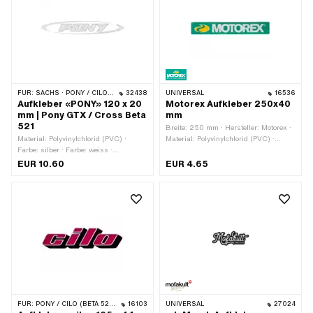
FÜR:
SACHS · PONY / CILO (BETA 521 & 512)
32438
UNIVERSAL
16536
Aufkleber «PONY» 120 x 20
Motorex Aufkleber 250x40
mm | Pony GTX / Cross Beta
mm
521
Breite: 250 mm · Hersteller: Motorex ·
Material: Polyvinylchlorid (PVC) ·
Material: Polyvinylchlorid (PVC) ·
Farbe: silber · Farbe: weiss ·
Verwendungsort: Universal ·
Beschaffenheit Rückseite: Klebstoff ·
Beschaffenheit Rückseite: Klebstoff ·
EUR 10.60
EUR 4.65
Beständigkeit: benzinbeständig ·
Höhe: 40 mm · Transferfolie: Nein
Breite: 120 mm · Höhe: 20 mm ·
Transferfolie: Nein
FÜR:
PONY / CILO (BETA 521 & 512) · CILO
16103
UNIVERSAL
27024