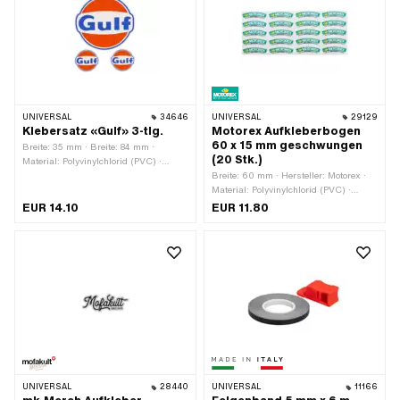
Nein
UNIVERSAL
34646
UNIVERSAL
29129
Klebersatz «Gulf» 3-tlg.
Motorex Aufkleberbogen
60 x 15 mm geschwungen
Breite: 35 mm · Breite: 84 mm ·
(20 Stk.)
Material: Polyvinylchlorid (PVC) ·
Oberfläche: matt · Durchmesser: 32
Breite: 60 mm · Hersteller: Motorex ·
mm · Durchmesser: 77 mm · Farbe:
Material: Polyvinylchlorid (PVC) ·
blau · Farbe: orange · Farbe: weiss ·
Verwendungsort: Universal ·
EUR 14.10
EUR 11.80
Beschaffenheit Rückseite: Klebstoff ·
Beschaffenheit Rückseite: Klebstoff ·
Umrandung: konturgeschnitten ·
Höhe: 15 mm · Beständigkeit: UV-
Transferfolie: Nein
beständig · Beständigkeit:
benzinbeständig · Transferfolie: Nein
UNIVERSAL
28440
UNIVERSAL
11166