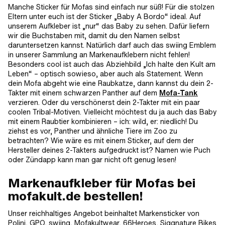
Manche Sticker für Mofas sind einfach nur süß! Für die stolzen
Eltern unter euch ist der Sticker „Baby A Bordo“ ideal. Auf
unserem Aufkleber ist „nur“ das Baby zu sehen. Dafür liefern
wir die Buchstaben mit, damit du den Namen selbst
daruntersetzen kannst. Natürlich darf auch das swiing Emblem
in unserer Sammlung an Markenaufklebern nicht fehlen!
Besonders cool ist auch das Abziehbild „Ich halte den Kult am
Leben“ – optisch sowieso, aber auch als Statement. Wenn
dein Mofa abgeht wie eine Raubkatze, dann kannst du dein 2-
Takter mit einem schwarzen Panther auf dem
Mofa-Tank
verzieren. Oder du verschönerst dein 2-Takter mit ein paar
coolen Tribal-Motiven. Vielleicht möchtest du ja auch das Baby
mit einem Raubtier kombinieren – ich: wild, er: niedlich! Du
ziehst es vor, Panther und ähnliche Tiere im Zoo zu
betrachten? Wie wäre es mit einem Sticker, auf dem der
Hersteller deines 2-Takters aufgedruckt ist? Namen wie Puch
oder Zündapp kann man gar nicht oft genug lesen!
Markenaufkleber für Mofas bei
mofakult.de bestellen!
Unser reichhaltiges Angebot beinhaltet Markensticker von
Polini, GPO, swiing, Mofakultwear, 66Heroes, Siggnature Bikes