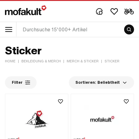
Sticker
HOME
|
BEKLEIDUNG & MERCH
|
MERCH & STICKER
|
STICKER
Filter
Sortieren:
Beliebtheit