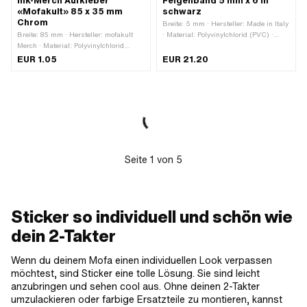
mk-Merch Aufkleber
Felgenband 5 mm x 6 m
«Mofakult» 85 x 35 mm
schwarz
Chrom
Breite: 5 mm · Hersteller: Made in Italy
Breite: 85 mm · Hersteller: mofakult
· Material: Polyvinylchlorid (PVC) ·
Merch · Material: Polyvinylchlorid
Verwendungsort: Rad · Farbe: schwarz
(PVC) · Farbe: Chrom ·
· Gesamtlänge: 6000 mm ·
EUR 1.05
EUR 21.20
Verwendungsort: Universal ·
Beschaffenheit Rückseite: Klebstoff ·
Beschaffenheit Rückseite: Klebstoff ·
Transferfolie: Nein
Höhe: 35 mm · Beständigkeit: UV-
beständig · Beständigkeit:
benzinbeständig · Transferfolie: Nein
Seite
1
von
5
Sticker so individuell und schön wie
dein 2-Takter
Wenn du deinem Mofa einen individuellen Look verpassen
möchtest, sind Sticker eine tolle Lösung. Sie sind leicht
anzubringen und sehen cool aus. Ohne deinen 2-Takter
umzulackieren oder farbige Ersatzteile zu montieren, kannst