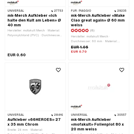
UNIVERSAL
27753
FÜR:
PIAGGIO
29235
mk-Merch Aufkleber «Ich
mk-Merch Aufkleber «Make
halte den Kult am Leben» Ø
Ciao great again» Ø 60 mm
40 mm
weiss
Hersteller: mofakult Merch · Material:
(6)
Polyvinylchlorid (PVC) · Durchmesser:
Hersteller: mofakult Merch ·
40 mm · Verwendungsort: Universal ·
Durchmesser: 60 mm · Material:
Beschaffenheit Rückseite: Klebstoff ·
Polyvinylchlorid (PVC) ·
EUR 1.05
Beständigkeit: UV-beständig ·
Verwendungsort: Universal · Farbe:
EUR 0.70
Beständigkeit: benzinbeständig ·
EUR 0.60
weiss · Beschaffenheit Rückseite:
Transferfolie: Nein
Klebstoff · Beständigkeit: UV-
beständig · Beständigkeit:
benzinbeständig · Transferfolie: Nein
UNIVERSAL
28416
UNIVERSAL
30557
Aufkleber «66HEROES» 27
mk-Merch Aufkleber
x 35 mm Chrom
«mofakult» Folienplot 80 x
20 mm weiss
Breite: 24 mm · Material: