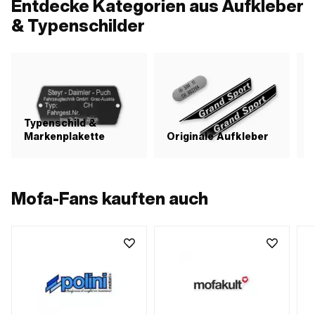
Entdecke Kategorien aus Aufkleber
& Typenschilder
Typenschild &
Markenplakette
Originale Aufkleber
S
Mofa-Fans kauften auch