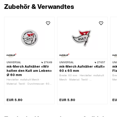
Zubehör & Verwandtes
UNIVERSAL
27649
UNIVERSAL
27657
UN
mk-Merch Aufnäher «Wir
mk-Merch Aufnäher «Kult»
mk
halten den Kult am Leben»
60 x 65 mm
Fl
Ø 60 mm
Breite: 60 mm · Hersteller: mofakult
Bre
Hersteller: mofakult Merch ·
Merch · Material: Textil ·
Mer
Material: Textil · Durchmesser: 60
Beschaffenheit Rückseite:
(PV
mm · Farbe: weiss · Beschaffenheit
Bügelfläche mit Klebstoff · Höhe: 65
Bes
Rückseite: Bügelfläche mit Klebstoff
mm
Höh
EUR 5.80
EUR 5.80
EU