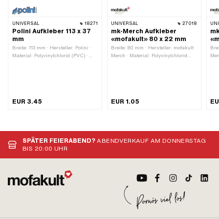
UNIVERSAL
18271
UNIVERSAL
27018
UN
Polini Aufkleber 113 x 37
mk-Merch Aufkleber
mk
mm
«mofakult» 80 x 22 mm
«m
Breite: 113 mm · Hersteller: Polini ·
Breite: 80 mm · Hersteller: mofakult
Bre
Material: Polyvinylchlorid (PVC) ·
Merch · Material: Polyvinylchlorid
Mer
Verwendungsort: Universal · Farbe:
(PVC) · Oberfläche: matt ·
(PV
blau · Farbe: transparent ·
Verwendungsort: Universal · Farbe:
Ver
Beschaffenheit Rückseite: Klebstoff ·
rot · Farbe: schwarz · Farbe: weiss ·
rot
Höhe: 37 mm · Transferfolie: Nein
Beschaffenheit Rückseite: Klebstoff ·
Bes
Höhe: 22 mm · Umrandung:
Höh
EUR 3.45
EUR 1.05
EU
konturgeschnitten · Transferfolie:
Nein
SPÄTER FEIERABEND?
ABENDVERKAUF AM DONNERSTAG
BIS 20:00 UHR