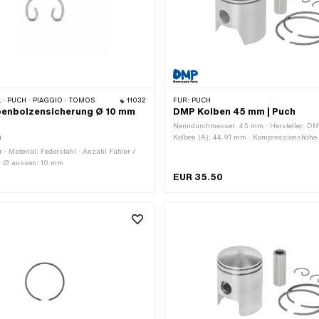
· PUCH · PIAGGIO · TOMOS
11032
FÜR:
PUCH
benbolzensicherung Ø 10 mm
DMP Kolben 45 mm | Puch
Nenndurchmesser: 45 mm · Hersteller: DM
)
Kolben (A): 44.91 mm · Kompressionshöhe 
Wölbung (D): 2.9 mm · Gesamthöhe Kolbe
r · Material: Federstahl · Anzahl Fühler /
Anzahl Kolbenringe (F): 2 Stk. · Kolbenrin
 · Ø aussen: 10 mm
Ring · Kolbenringstoss: Flankensicherung 
EUR 35.50
Kolbenring: 1.5 mm · Ø Kolbenbolzen (B):
Kolben-Kit: 92 g