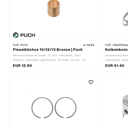
FÜR:
PUCH
11289
FÜR:
UNIVERSAL · PUCH · SACHS · PONY / CILO (BETA 521 & 512) · ZÜNDAPP BELMONDO · SOLEX ·
Pleuelbüchse 10/12/13 Bronze | Puch
Kolbenbolz
Nenndurchmesser innen: 10 mm · Hersteller: Puch ·
Anwendungsberei
Material: spezielle Lagerbronze · Ø innen: 10 mm · Ø
Oberfläche: verc
aussen: 12 mm · Gesamthöhe: 13 mm
(Feingewinde) ·
EUR 12.90
EUR 41.40
95 mm · Ø Stift