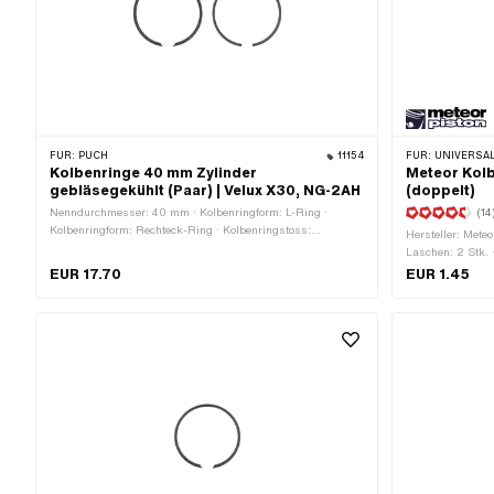
FÜR:
PUCH
11154
FÜR:
UNIVERSAL 
Kolbenringe 40 mm Zylinder
Meteor Kol
gebläsegekühlt (Paar) | Velux X30, NG-2AH
(doppelt)
Nenndurchmesser: 40 mm · Kolbenringform: L-Ring ·
(14
Kolbenringform: Rechteck-Ring · Kolbenringstoss:
Hersteller: Meteo
Flankensicherung (FS) · Kolbenringstoss: Innensicherung
Laschen: 2 Stk.
(IS)
EUR 17.70
EUR 1.45