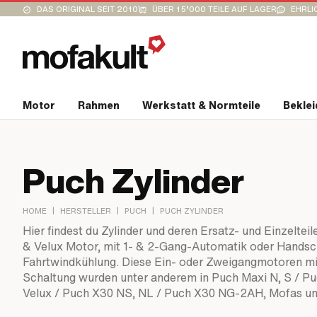
DAS ORIGINAL SEIT 2010
ÜBER 15’000 TEILE AUF LAGER
EHRLI
Motor
Rahmen
Werkstatt & Normteile
Bekle
Puch Zylinder
|
|
|
HOME
HERSTELLER
PUCH
PUCH ZYLINDER
Hier findest du Zylinder und deren Ersatz- und Einzelt
& Velux Motor, mit 1- & 2-Gang-Automatik oder Handsc
Fahrtwindkühlung. Diese Ein- oder Zweigangmotoren mi
Schaltung wurden unter anderem in Puch Maxi N, S / P
Velux / Puch X30 NS, NL / Puch X30 NG-2AH, Mofas u