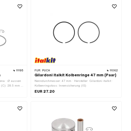
herung (IS) · Ø
: B · Gewicht
11195
FÜR:
PUCH
11062
h
Gilardoni italkit Kolbenringe 47 mm (Paar)
hena · Ø aussen
Nenndurchmesser: 47 mm · Hersteller: Gi­lar­do­ni italkit ·
 (C): 28.5 mm ·
Kolbenringstoss: Innensicherung (IS)
 (E): 52.7 mm ·
EUR 27.20
form: Rechteck-
) · Höhe
12 mm ·
7 g