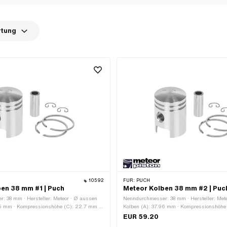
rtung
10592
FÜR:
PUCH
en 38 mm #1 | Puch
Meteor Kolben 38 mm #2 | Puc
: 38 mm · Hersteller: Meteor · Ø aussen
Nenndurchmesser: 38 mm · Hersteller: Met
95 mm · Kompressionshöhe (C): 22.7 mm ·
Kolben (A): 37.96 mm · Kompressionshöhe
3 mm · Gesamthöhe Kolben (E): 52.5 mm ·
Wölbung (D): 3.3 mm · Gesamthöhe Kolben
EUR 59.20
ge (F): 2 Stk. · Kolbenringform: Rechteck-
Anzahl Kolbenringe (F): 2 Stk. · Kolbenrin