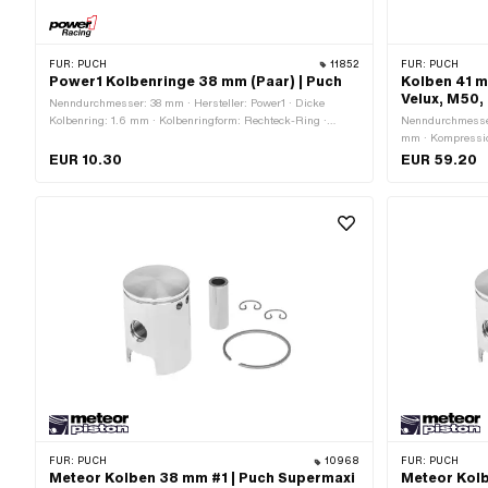
FÜR:
PUCH
11852
FÜR:
PUCH
Power1 Kolbenringe 38 mm (Paar) | Puch
Kolben 41 m
Velux, M50
Nenndurchmesser: 38 mm · Hersteller: Power1 · Dicke
Kolbenring: 1.6 mm · Kolbenringform: Rechteck-Ring ·
Nenndurchmesser
Kolbenringstoss: Flankensicherung (FS) · Höhe: 1.5 mm
mm · Kompressio
3.65 mm · Gesam
EUR 10.30
EUR 59.20
Kolbenringe (F): 
Kolbenringform: 
Flankensicherun
(IS) · Höhe Kolb
Ø Kolbenbolzen 
FÜR:
PUCH
10968
FÜR:
PUCH
Meteor Kolben 38 mm #1 | Puch Supermaxi
Meteor Kolb