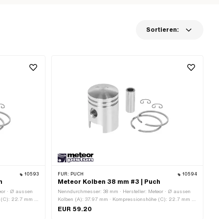
Sortieren:
10593
FÜR:
PUCH
10594
h
Meteor Kolben 38 mm #3 | Puch
eor · Ø aussen
Nenndurchmesser: 38 mm · Hersteller: Meteor · Ø aussen
 (C): 22.7 mm ·
Kolben (A): 37.97 mm · Kompressionshöhe (C): 22.7 mm ·
 (E): 52.5 mm ·
Wölbung (D): 3.3 mm · Gesamthöhe Kolben (E): 52.5 mm ·
EUR 59.20
gform: Rechteck-
Anzahl Kolbenringe (F): 2 Stk. · Kolbenringform: Rechteck-