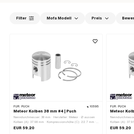
Filter
Mofa Modell
Preis
Bewe
FÜR:
PUCH
10595
FÜR:
PUCH
Meteor Kolben 38 mm #4 | Puch
Meteor Kolb
Nenndurchmesser: 38 mm · Hersteller: Meteor · Ø aussen
Nenndurchmesser
Kolben (A): 37.98 mm · Kompressionshöhe (C): 22.7 mm ·
Kolben (A): 37.
Wölbung (D): 3.3 mm · Gesamthöhe Kolben (E): 52.5 mm ·
Wölbung (D): 3.
EUR 59.20
EUR 59.20
Anzahl Kolbenringe (F): 2 Stk. · Kolbenringform: Rechteck-
Anzahl Kolbenrin