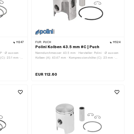
11247
FÜR:
PUCH
11524
Polini Kolben 43.5 mm #C | Puch
P · Ø aussen
Nenndurchmesser: 43.5 mm · Hersteller: Polini · Ø aussen
(C): 23.1 mm ·
Kolben (A): 43.47 mm · Kompressionshöhe (C): 23 mm ·
n (E): 52 mm ·
Wölbung (D): 3.6 mm · Gesamthöhe Kolben (E): 50.55 mm
gform: Rechteck-
· Anzahl Kolbenringe (F): 1 Stk. · Kolbenringform: Rechteck-
(FS) · Höhe
Ring · Kolbenringstoss: Innensicherung (IS) · Höhe
EUR 112.60
 12 mm · Gewicht
Kolbenring: 1.2 mm · Ø Kolbenbolzen (B): 12 mm ·
Toleranzgruppe: C · Gewicht Kolben-Kit: 92 g