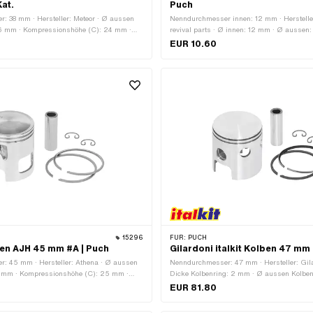
at.
Puch
: 38 mm · Hersteller: Meteor · Ø aussen
Nenndurchmesser innen: 12 mm · Herstelle
96 mm · Kompressionshöhe (C): 24 mm ·
revival parts · Ø innen: 12 mm · Ø aussen:
3 mm · Gesamthöhe Kolben (E): 55.3 mm ·
Gesamthöhe: 12 mm
EUR 10.60
ge (F): 1 Stk. · Kolbenringform: Rechteck-
gstoss: Flankensicherung (FS) · Höhe
 mm · Ø Kolbenbolzen (B): 12 mm ·
AB · Toleranzgruppe: 2 · Gewicht Kolben-
15296
FÜR:
PUCH
en AJH 45 mm #A | Puch
Gilardoni italkit Kolben 47 mm
: 45 mm · Hersteller: Athena · Ø aussen
Nenndurchmesser: 47 mm · Hersteller: Gi­lar­d
9 mm · Kompressionshöhe (C): 25 mm ·
Dicke Kolbenring: 2 mm · Ø aussen Kolbe
8 mm · Gesamthöhe Kolben (E): 50.8 mm ·
· Kompressionshöhe (C): 22.5 mm · Wölbu
EUR 81.80
ge (F): 2 Stk. · Kolbenringform: Rechteck-
Gesamthöhe Kolben (E): 52.5 mm · Anzahl
gstoss: Innensicherung (IS) · Höhe
(F): 2 Stk. · Kolbenringform: L-Ring · Kolb