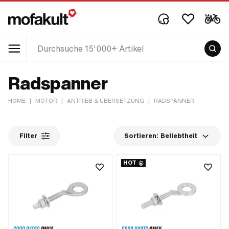
Radspanner
HOME
|
MOTOR
|
ANTRIEB & ÜBERSETZUNG
|
RADSPANNER
Filter
Sortieren:
Beliebtheit
HOT