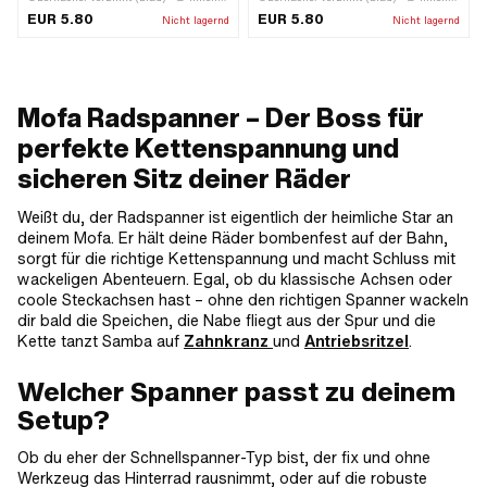
11.6 mm
11.6 mm · Tomos OEM-Nr.: 209212
EUR 5.80
EUR 5.80
Nicht lagernd
Nicht lagernd
Mofa Radspanner – Der Boss für
perfekte Kettenspannung und
sicheren Sitz deiner Räder
Weißt du, der Radspanner ist eigentlich der heimliche Star an
deinem Mofa. Er hält deine Räder bombenfest auf der Bahn,
sorgt für die richtige Kettenspannung und macht Schluss mit
wackeligen Abenteuern. Egal, ob du klassische Achsen oder
coole Steckachsen hast – ohne den richtigen Spanner wackeln
dir bald die Speichen, die Nabe fliegt aus der Spur und die
Kette tanzt Samba auf
Zahnkranz
und
Antriebsritzel
.
Welcher Spanner passt zu deinem
Setup?
Ob du eher der Schnellspanner-Typ bist, der fix und ohne
Werkzeug das Hinterrad rausnimmt, oder auf die robuste