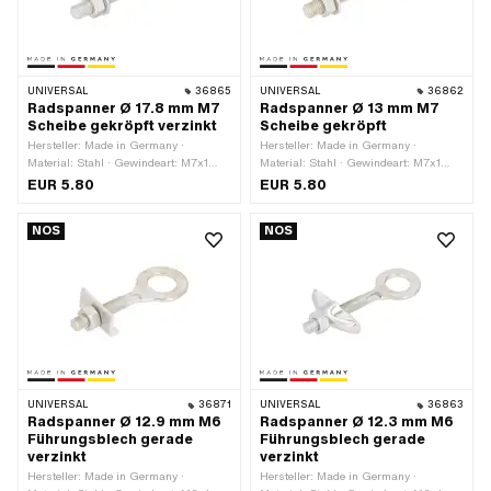
UNIVERSAL
36865
UNIVERSAL
36862
Radspanner Ø 17.8 mm M7
Radspanner Ø 13 mm M7
Scheibe gekröpft verzinkt
Scheibe gekröpft
Hersteller: Made in Germany ·
Hersteller: Made in Germany ·
Material: Stahl · Gewindeart: M7x1
Material: Stahl · Gewindeart: M7x1
(Standardgewinde) · Ø aussen: 25.8
(Standardgewinde) · Ø aussen: 22.9
EUR 5.80
EUR 5.80
mm · Ø innen: 17.8 mm · Oberfläche:
mm · Ø innen: 13 mm · Oberfläche:
verzinkt (blau) · Gesamtlänge: 67.3
verzinkt (blau) · Gesamtlänge: 62.5
NOS
NOS
mm · Kröpfung (Versatz): 2.2 mm ·
mm · Kröpfung (Versatz): 2.3 mm ·
Gewindelänge: 67.3 mm
Gewindelänge: 30.2 mm
UNIVERSAL
36871
UNIVERSAL
36863
Radspanner Ø 12.9 mm M6
Radspanner Ø 12.3 mm M6
Führungsblech gerade
Führungsblech gerade
verzinkt
verzinkt
Hersteller: Made in Germany ·
Hersteller: Made in Germany ·