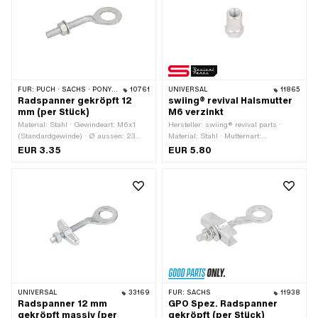
FÜR:
PUCH · SACHS · PONY / CILO (BETA 521 & 512) · ZÜNDAPP BELMONDO
10761
UNIVERSAL
11865
Radspanner gekröpft 12
swiing® revival Halsmutter
mm (per Stück)
M6 verzinkt
Material: Stahl · Gewindeart: M6x1
Hersteller: swiing® revival parts ·
(Standardgewinde) · Ø aussen: 23
Material: Stahl · Mutternart:
mm · Ø innen: 13.1 mm · Oberfläche:
Halsmutter · Gewindeart: M6x1
EUR 3.35
EUR 5.80
verzinkt (blau) · Gesamtlänge: 71 mm
(Standardgewinde) ·
· Kröpfung (Versatz): 6 mm ·
Nenndurchmesser (Gewinde): 6 mm ·
Gewindelänge: 32 mm
Höhe: 16 mm · Antrieb:
Aussensechskant · Oberfläche:
verzinkt (blau) · Schlüsselweite: 10
mm
UNIVERSAL
33169
FÜR:
SACHS
11938
Radspanner 12 mm
GPO Spez. Radspanner
gekröpft massiv (per
gekröpft (per Stück)