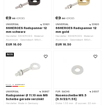
UNIVERSAL
33921
UNIVERSAL
33920
66HEROES Radspanner 12
66HEROES Radspanner 12
mm schwarz
mm gold
Hersteller: 66HEROES · Material:
Hersteller: 66HEROES · Material:
Aluminium · Gewindeart: M6x1
Aluminium · Gewindeart: M6x1
(Standardgewinde) · Farbe: schwarz-
(Standardgewinde) · Farbe: gold · Ø
EUR 16.00
EUR 16.50
matt · Ø aussen: 31 mm · Ø innen: 12.3
aussen: 31 mm · Ø innen: 12.3 mm ·
mm · Oberfläche: eloxiert ·
Oberfläche: poliert · Oberfläche:
NOS
Gesamtlänge: 44.7 mm ·
vergoldet · Gesamtlänge: 44.7 mm ·
Gewindelänge: 42 mm
Gewindelänge: 42 mm
UNIVERSAL
36867
FÜR:
SACHS
24307
Radspanner Ø 11.10 mm M6
Nasenscheibe M9.5
Scheibe gerade verzinkt
(9.9/22/1.55)
Hersteller: Made in Germany ·
Dicke: 1.55 mm · Ø aussen: 22 mm ·