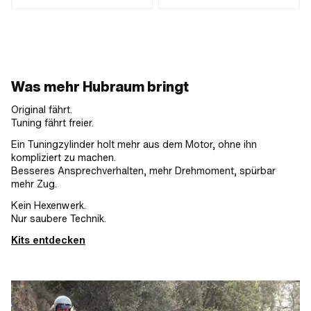
Nenndurchmesser: 44 mm · Ø
Kolbenbolzen (B): 12 mm ·
Anwendungsbereich: Tuning ·
Auslassart: gerade · Dekompressor:
Nein
Was mehr Hubraum bringt
Original fährt.
Tuning fährt freier.
Ein Tuningzylinder holt mehr aus dem Motor, ohne ihn
kompliziert zu machen.
Besseres Ansprechverhalten, mehr Drehmoment, spürbar
mehr Zug.
Kein Hexenwerk.
Nur saubere Technik.
Kits entdecken