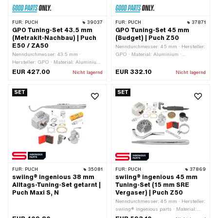
FÜR:
PUCH
39037
FÜR:
PUCH
37871
GPO Tuning-Set 43.5 mm
GPO Tuning-Set 45 mm
(Metrakit-Nachbau) | Puch
(Budget) | Puch Z50
E50 / ZA50
Nenndurchmesser: 45 mm · Hersteller:
Nenndurchmesser: 43.5 mm ·
GPO · Material: Aluminium ·
Hersteller: GPO · Material: Aluminium
Hubraum: 70 ccm ·
· Material: Grauguss · Material: Stahl ·
Anwendungsbereich: Tuning
EUR 427.00
EUR 332.10
Nicht lagernd
Nicht lagernd
Hubraum: 64 ccm · Kurbelwellenhub:
43 mm · Ø Zylinderhals: 47.8 mm · Ø
SET
SET
Kolbenbolzen (B): 12 mm · Auslassart:
gerade · Lochbild [mm]: 44 x 44 ·
Dekompressor: Nein · Getarnt: Nein ·
Anwendungsbereich: Racing ·
Anwendungsbereich: Tuning
FÜR:
PUCH
35081
FÜR:
PUCH
37869
swiing® ingenious 38 mm
swiing® ingenious 45 mm
Alltags-Tuning-Set getarnt |
Tuning-Set (15 mm SRE
Puch Maxi S, N
Vergaser) | Puch Z50
Nenndurchmesser: 45 mm · Hersteller:
swiing® ingenious parts · Material:
Aluminium · Hubraum: 70 ccm · Ø