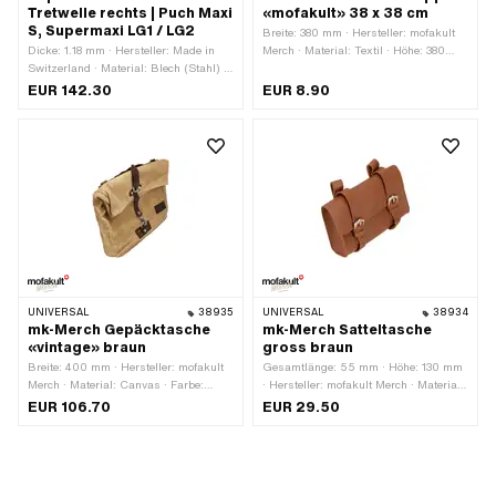
Tretwelle rechts | Puch Maxi
«mofakult» 38 x 38 cm
S, Supermaxi LG1 / LG2
Breite: 380 mm · Hersteller: mofakult
Dicke: 1.18 mm · Hersteller: Made in
Merch · Material: Textil · Höhe: 380
Switzerland · Material: Blech (Stahl) ·
mm · Anwendungsbereich:
Oberfläche: blank · Befestigungsart:
Werkstattzubehör
EUR 142.30
EUR 8.90
schweissen
UNIVERSAL
38935
UNIVERSAL
38934
mk-Merch Gepäcktasche
mk-Merch Satteltasche
«vintage» braun
gross braun
Breite: 400 mm · Hersteller: mofakult
Gesamtlänge: 55 mm · Höhe: 130 mm
Merch · Material: Canvas · Farbe:
· Hersteller: mofakult Merch · Material:
braun · Gesamtlänge: 120 mm ·
Kunstleder · Anwendungsbereich:
EUR 106.70
EUR 29.50
Befestigungsart: Lasche ·
Strasseneinsatz · Farbe: braun ·
Befestigungsart: Riemen · Höhe: 300
Befestigungsart: Lasche ·
mm · Anzahl Befestigungspunkte: 4
Befestigungsart: Riemen · Breite: 175
Stk. · Abstand zueinander: 220 mm ·
mm · Anzahl Befestigungspunkte: 2
Riemenlänge: 140 mm ·
Stk. · Abstand zueinander: 100 mm ·