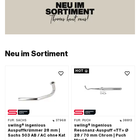
Neu im Sortiment
HOT
FÜR:
SACHS
37968
FÜR:
PUCH
38813
swiing® ingenious
swiing® ingenious
Auspuffkrümmer 28 mm |
Resonanz-Auspuff «TT» Ø
Sachs 503 AB / AC ohne Kat
28 / 70 mm Chrom | Puch