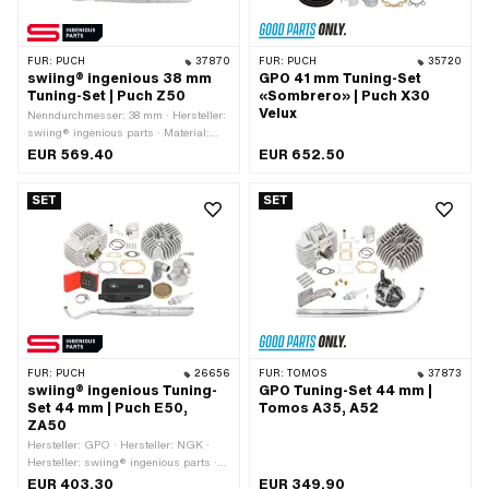
FÜR:
PUCH
37870
FÜR:
PUCH
35720
swiing® ingenious 38 mm
GPO 41 mm Tuning-Set
Tuning-Set | Puch Z50
«Sombrero» | Puch X30
Velux
Nenndurchmesser: 38 mm · Hersteller:
swiing® ingenious parts · Material:
Aluminium · Hubraum: 50 ccm · Ø
EUR 569.40
EUR 652.50
Kolbenbolzen (B): 12 mm ·
Anwendungsbereich: Tuning
SET
SET
FÜR:
PUCH
26656
FÜR:
TOMOS
37873
swiing® ingenious Tuning-
GPO Tuning-Set 44 mm |
Set 44 mm | Puch E50,
Tomos A35, A52
ZA50
Hersteller: GPO · Hersteller: NGK ·
Hersteller: swiing® ingenious parts ·
Getarnt: Ja · Hubraum: 65 ccm ·
EUR 403.30
EUR 349.90