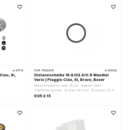
21713
FÜR:
PIAGGIO
35602
Ciao, SI,
Distanzscheibe 18.6/22.6/0.8 Wandler
Vario | Piaggio Ciao, SI, Bravo, Boxer
Nenndurchmesser innen: 18 mm · Material: Stahl ·
Oberfläche: brüniert · Ø innen: 18.6 mm · Ø aussen: 22.6
mm · Dicke: 0.8 mm · Piaggio OEM-Nr.: 120215
EUR 2.15