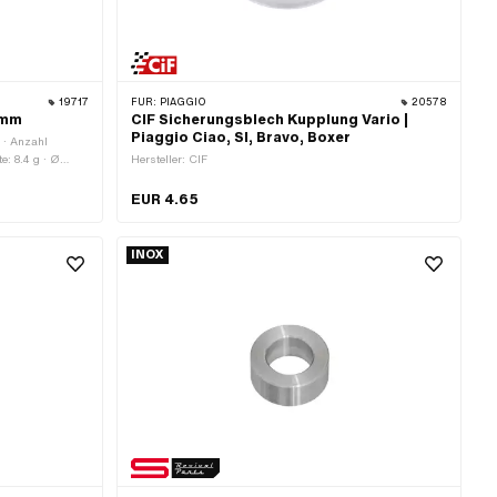
19717
FÜR:
PIAGGIO
20578
 mm
CIF Sicherungsblech Kupplung Vario |
Piaggio Ciao, SI, Bravo, Boxer
o · Anzahl
e: 8.4 g · Ø
Hersteller: CIF
mm
EUR 4.65
INOX