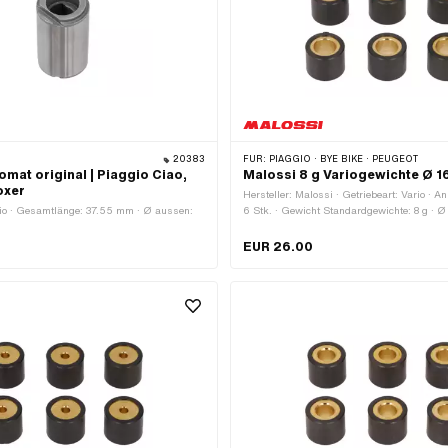
20383
FÜR:
PIAGGIO · BYE BIKE · PEUGEOT
omat original | Piaggio Ciao,
Malossi 8 g Variogewichte Ø 1
oxer
Hersteller: Malossi · Getriebeart: Vario · 
gio · Gesamtlänge: 37.55 mm · Ø aussen:
6 Stk. · Gewicht Standardgewichte: 8 g · Ø
mm · Länge Gewichte: 13 mm
EUR 26.00