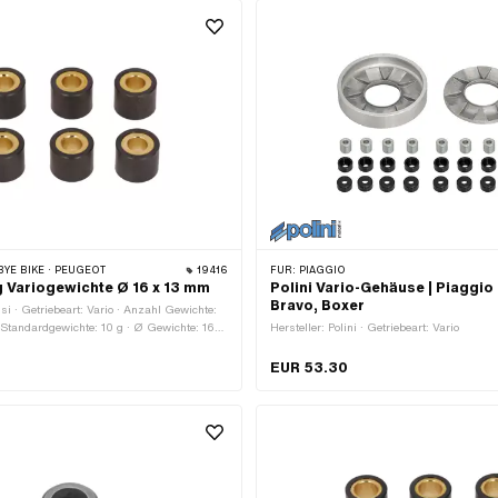
BYE BIKE · PEUGEOT
19416
FÜR:
PIAGGIO
g Variogewichte Ø 16 x 13 mm
Polini Vario-Gehäuse | Piaggio 
Bravo, Boxer
si · Getriebeart: Vario · Anzahl Gewichte:
 Standardgewichte: 10 g · Ø Gewichte: 16
Hersteller: Polini · Getriebeart: Vario
ichte: 13 mm
EUR 53.30