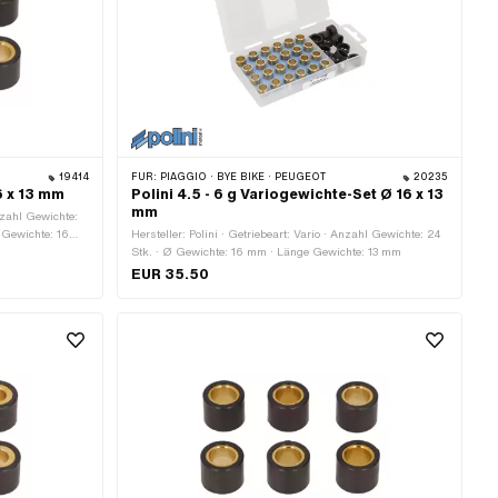
19414
FÜR:
PIAGGIO · BYE BIKE · PEUGEOT
20235
6 x 13 mm
Polini 4.5 - 6 g Variogewichte-Set Ø 16 x 13
mm
Anzahl Gewichte:
 Gewichte: 16
Hersteller: Polini · Getriebeart: Vario · Anzahl Gewichte: 24
Stk. · Ø Gewichte: 16 mm · Länge Gewichte: 13 mm
EUR 35.50