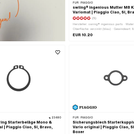
FÜR:
PIAGGIO
swiing® ingenious Mutter M8 K
Variomat | Piaggio Ciao, SI, Br
(5)
Hersteller: swiing® ingenious parts · Materi
Oberfläche: verzinkt (blau) · Gewindeart:
(Standardgewinde) · Antrieb: Aussensechs
EUR 10.20
Nenndurchmesser (Gewinde): 8 mm · Höhe
Schlüsselweite: 24 mm
23480
FÜR:
PIAGGIO
ring Starterbeläge Mono &
Sicherungsblech Starterkupp
al | Piaggio Ciao, SI, Bravo,
Vario original | Piaggio Ciao, S
Boxer