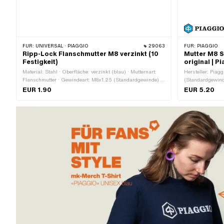
FÜR:
UNIVERSAL · PIAGGIO
29063
FÜR:
PIAGGIO
Ripp-Lock Flanschmutter M8 verzinkt (10
Mutter M8 S
Festigkeit)
original | P
Material: Stahl · Oberfläche: verzinkt (blau) · Mutternart:
Hersteller: Piag
Flanschmutter · Gewindeart: M8x1.25 (Standardgewinde) ·
(Standardgewinde
Antrieb: Aussensechskant · Nenndurchmesser (Gewinde):
Höhe: 7 mm · Ne
EUR 1.90
EUR 5.20
8 mm · Höhe: 12 mm · Schlüsselweite: 13 mm ·
Aussensechskant 
Festigkeitsklasse: 10
Schlüsselweite: