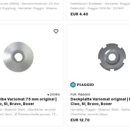
Aussen (Welle) · Nenndurchmesser: 25 mm
Federbauart: Blattfeder · Hersteller: Piaggio
 Kupplung · Hersteller: Piaggio · Material:
Federstahl · Piaggio OEM-Nr.: 220441
aggio OEM-Nr.: 006426
EUR 4.40
20384
FÜR:
PIAGGIO
be Variomat 75 mm original |
Deckplatte Variomat original |
, SI, Bravo, Boxer
Ciao, SI, Bravo, Boxer
io · Material: Stahl · Oberfläche: verzinkt
Hersteller: Piaggio · Material: Stahl · Getrie
eart: Vario · Ø Riemenscheibe aussen: 75
Oberfläche: verzinkt (blau)
EUR 12.70