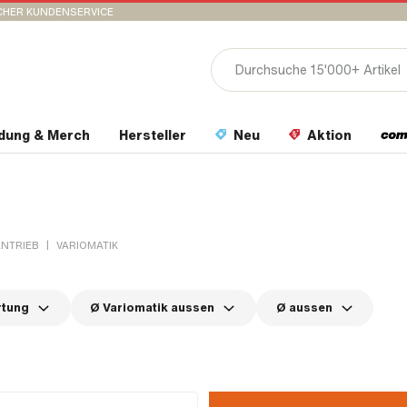
CHER KUNDENSERVICE
idung & Merch
Hersteller
Neu
Aktion
|
ANTRIEB
VARIOMATIK
rtung
Ø Variomatik aussen
Ø aussen