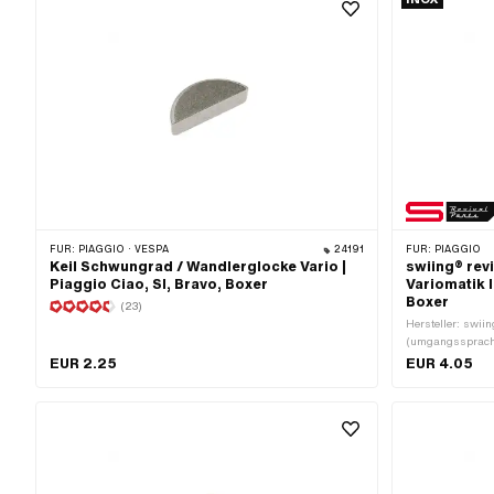
FÜR:
PIAGGIO · VESPA
24191
FÜR:
PIAGGIO
Keil Schwungrad / Wandlerglocke Vario |
swiing® rev
Piaggio Ciao, SI, Bravo, Boxer
Variomatik I
Boxer
(23)
Hersteller: swii
(umgangssprachl
mm · Ø innen: 8.
EUR 2.25
EUR 4.05
Anwendungsberei
Standard