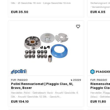
Stk. · Ø Gewichte: 16 mm · Länge Gewichte: 13 mm
Sicherungsart: 
· Verwendungsort:
Federstahl · Pi
EUR 35.50
EUR 4.05
FÜR:
PIAGGIO
20229
FÜR:
PIAGGIO
Polini Rennvariomat | Piaggio Ciao, SI,
Riemenschei
Bravo, Boxer
Piaggio Ciao
Hersteller: Polini · Getriebeart: Vario · Anzahl Gewichte: 6
Hersteller: Piagg
Stk. · Anzahl Gewichte: 12 Stk. · Gewicht
(blau) · Getrieb
Standardgewichte: 4.4 g · Gewicht Standardgewichte: 5.6 g
mm
EUR 154.10
EUR 11.80
· Ø Gewichte: 16 mm · Länge Gewichte: 13 mm · Ø
Variomatik aussen: 90 mm