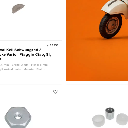
36353
ival Keil Schwungrad /
e Vario | Piaggio Ciao, SI,
r
.4 mm · Breite: 3 mm · Höhe: 5 mm ·
g® revival parts · Material: Stahl ·
ärtet · Piaggio OEM-Nr.: 000267