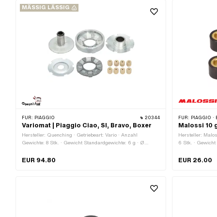
MÄSSIG LÄSSIG
FÜR:
PIAGGIO
20344
FÜR:
PIAGGIO · 
Variomat | Piaggio Ciao, SI, Bravo, Boxer
Malossi 10 
Hersteller: Quenching · Getriebeart: Vario · Anzahl
Hersteller: Malos
Gewichte: 8 Stk. · Gewicht Standardgewichte: 6 g · Ø
6 Stk. · Gewicht
Gewichte: 14 mm · Länge Gewichte: 14 mm · Ø Variomatik
mm · Länge Gew
aussen: 85 mm · Piaggio OEM-Nr.: 221163
EUR 94.80
EUR 26.00