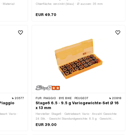
 · Material:
Oberfläche: verzinkt (blau) · Ø aussen: 35 mm
EUR 49.70
20577
FÜR:
PIAGGIO · BYE BIKE · PEUGEOT
20818
 Piaggio
Stage6 6.5 - 9.5 g Variogewichte-Set Ø 16
x 13 mm
beart: Vario ·
Hersteller: Stage6 · Getriebeart: Vario · Anzahl Gewichte:
24 Stk. · Gewicht Standardgewichte: 6.5 g · Gewicht
Standardgewichte: 7.5 g · Gewicht Standardgewichte: 8.5 g
EUR 39.00
· Gewicht Standardgewichte: 9.5 g · Ø Gewichte: 16 mm ·
Länge Gewichte: 13 mm