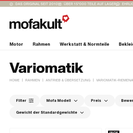
DAS ORIGINAL SEIT 2010
ÜBER 15’000 TEILE AUF LAGER
EHRLI
Motor
Rahmen
Werkstatt & Normteile
Bekle
Variomatik
|
|
|
HOME
RAHMEN
ANTRIEB & ÜBERSETZUNG
VARIOMATIK-RIEMEN
Filter
Mofa Modell
Preis
Bewe
Gewicht der Standardgewichte
INOX