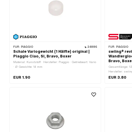
FÜR:
PIAGGIO
24886
FÜR:
PIAGGIO
Schale Variogewicht (1 Hälfte) original |
swiing® rev
Piaggio Ciao, SI, Bravo, Boxer
Wandlerglock
Bravo, Boxe
Material: Kunststoff · Hersteller: Piaggio · Getriebeart: Vario
· Ø Gewichte: 14 mm
Gesamtlänge: 12
Hersteller: swiin
Oberfläche: geh
EUR 1.90
EUR 3.80