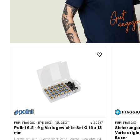
FÜR:
PIAGGIO · BYE BIKE · PEUGEOT
20237
FÜR:
PIAGGIO
Polini 6.5 - 9 g Variogewichte-Set Ø 16 x 13
Sicherungs
mm
Vario origin
Boxer
Hersteller: Polini · Getriebeart: Vario · Anzahl Gewichte: 24