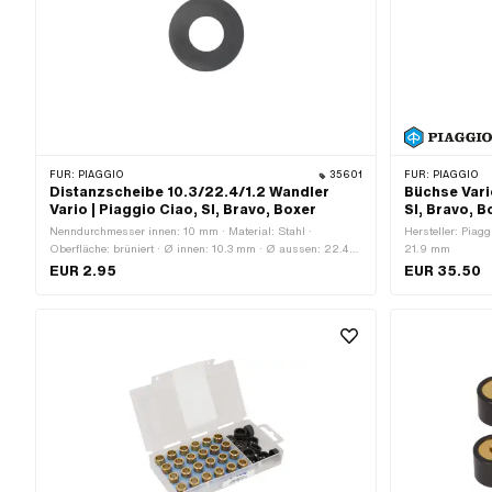
FÜR:
PIAGGIO
35601
FÜR:
PIAGGIO
Distanzscheibe 10.3/22.4/1.2 Wandler
Büchse Vari
Vario | Piaggio Ciao, SI, Bravo, Boxer
SI, Bravo, B
Nenndurchmesser innen: 10 mm · Material: Stahl ·
Hersteller: Piag
Oberfläche: brüniert · Ø innen: 10.3 mm · Ø aussen: 22.4
21.9 mm
mm · Dicke: 1.2 mm · Piaggio OEM-Nr.: 120214
EUR 2.95
EUR 35.50