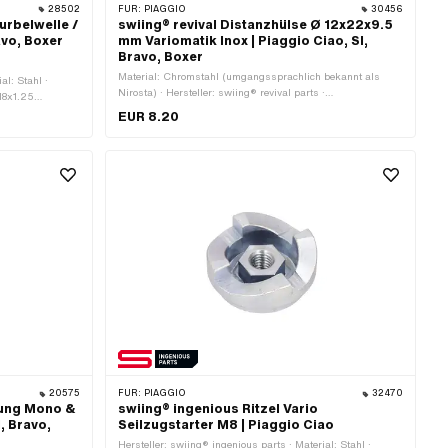
28502
FÜR:
PIAGGIO
30456
urbelwelle /
swiing® revival Distanzhülse Ø 12x22x9.5
avo, Boxer
mm Variomatik Inox | Piaggio Ciao, SI,
Bravo, Boxer
Material: Chromstahl (umgangssprachlich bekannt als
al: Stahl ·
Nirosta) · Hersteller: swiing® revival parts ·
 M8x1.25
Nenndurchmesser innen: 12 mm · Ø aussen: 22 mm ·
kant ·
EUR 8.20
Gesamtlänge: 9.5 mm · Ø innen: 12.05 mm · Piaggio
: 6 mm ·
OEM-Nr.: 103241
20575
FÜR:
PIAGGIO
32470
lung Mono &
swiing® ingenious Ritzel Vario
I, Bravo,
Seilzugstarter M8 | Piaggio Ciao
Hersteller: swiing® ingenious parts · Material: Stahl ·