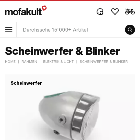
Scheinwerfer & Blinker
HOME
|
RAHMEN
|
ELEKTRIK & LICHT
|
SCHEINWERFER & BLINKER
Scheinwerfer