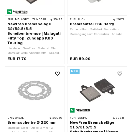
FÜR:
MALAGUTI · ZÜNDAPP
35474
FÜR:
PUCH
12077
Newfren Bremsbeläge
Bremssattel EBR Harry
32/52.5/5.5
Farbe: silber · Sattelart: Festsattel ·
Scheibenbremse | Malaguti
Befestigungsart: Schrauben · Anzahl
Fifty Top, Zündapp K80
Befestigungspunkte: 2 Stk.
Touring
Hersteller: NewFren · Material: Stahl ·
Material: Verbundwerkstoffe · Anzahl:
2 Stk. · Breite: 32 mm · Gesamtlänge:
EUR 17.70
EUR 59.20
52.5 mm · Dicke: 5.5 mm · Anzahl
Befestigungspunkte: 2 Stk. · Ø
NEU
Befestigungsloch: 5 mm ·
Lochabstand: 20 mm ·
Anwendungsbereich: Standard
UNIVERSAL
29040
FÜR:
VESPA
39615
Bremsscheibe Ø 220 mm
NewFren Bremsbeläge
51.5/31.5/5.5
Material: Stahl · Dicke: 3 mm · Ø