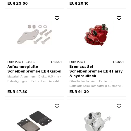
6 mm · Anzahl Befestigungspunkte: 2
6 mm · Anzahl Befestigungspunkte: 2
EUR 23.60
EUR 20.10
Stk. · Ø Befestigungsloch: 5.3 mm ·
Stk. · Ø Befestigungsloch: 5.3 mm ·
Lochabstand: 25 mm ·
Lochabstand: 25 mm ·
Anwendungsbereich: Performance
Anwendungsbereich: Standard
FÜR:
PUCH · SACHS
18031
FÜR:
PUCH
23221
Aufnahmeplatte
Bremssattel
Scheibenbremse EBR Gabel
Scheibenbremse EBR Harry
& hydraulisch
Material: Aluminium · Dicke: 6.5 mm ·
Befestigungsart: Schrauben · Anzahl
Oberfläche: lackiert · Farbe: rot ·
Befestigungspunkte: 4 Stk. · Ø
Sattelart: Schwimmsattel (Faustsattel)
Befestigungsloch: 8.2 mm
· Gesamtlänge: 105 mm · Breite: 65
EUR 47.30
EUR 91.30
mm · Höhe: 82 mm · Befestigungsart:
Schrauben · Anzahl
Befestigungspunkte: 2 Stk. ·
Lochabstand: 42 mm · Gewindeart:
M8x1.25 (Standardgewinde) · Ø
Anschluss aussen: 10 mm