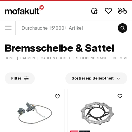
Bremsscheibe & Sattel
HOME
|
RAHMEN
|
GABEL & COCKPIT
|
SCHEIBENBREMSE
|
BREMSSCHE
Filter
Sortieren:
Beliebtheit