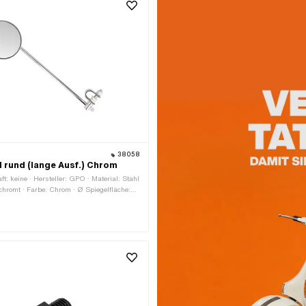
38058
 rund (lange Ausf.) Chrom
t: keine · Hersteller: GPO · Material: Stahl
rchromt · Farbe: Chrom · Ø Spiegelfläche:
elstange: 10 mm · Länge Spiegelstange:
tlänge: 360 mm · Gewindeart: M10x1.5
e) · Gewindegrösse: M10 ·
er: 20 mm · Klemmdurchmesser: 21 mm ·
ser: 22 mm · Klemmdurchmesser: 23 mm
ser: 24 mm · Prüfzeichen: keine