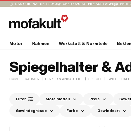
DAS ORIGINAL SEIT 2010
ÜBER 15’000 TEILE AUF LAGER
EHRLI
Motor
Rahmen
Werkstatt & Normteile
Bekle
Spiegelhalter & A
|
|
|
|
HOME
RAHMEN
LENKER & ANBAUTEILE
SPIEGEL
SPIEGELHALT
Filter
Mofa Modell
Preis
Bewe
Gewindegrösse
Farbe
Gewindeart