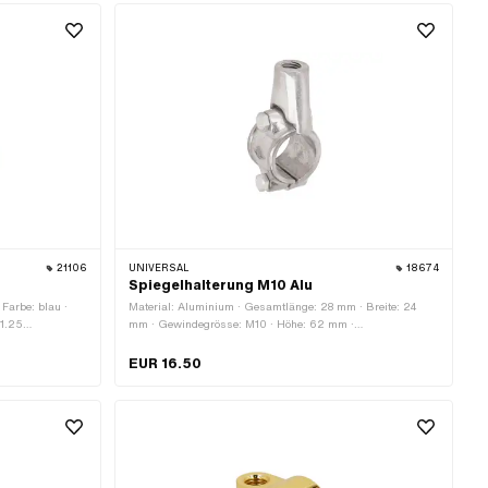
21106
UNIVERSAL
18674
Spiegelhalterung M10 Alu
 Farbe: blau ·
Material: Aluminium · Gesamtlänge: 28 mm · Breite: 24
1.25
mm · Gewindegrösse: M10 · Höhe: 62 mm ·
degrösse: M8 ·
Klemmdurchmesser: 22 mm · Gewindeart: MF10x1.25
m
(Feingewinde)
EUR 16.50