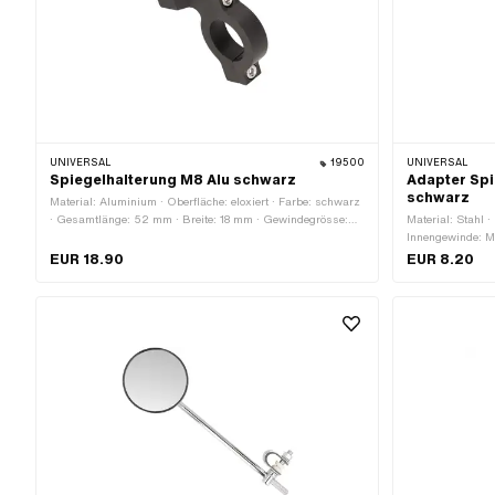
UNIVERSAL
19500
UNIVERSAL
Spiegelhalterung M8 Alu schwarz
Adapter Spi
schwarz
Material: Aluminium · Oberfläche: eloxiert · Farbe: schwarz
· Gesamtlänge: 52 mm · Breite: 18 mm · Gewindegrösse:
Material: Stahl ·
M8 · Höhe: 55 mm · Klemmdurchmesser: 22 mm
Innengewinde: M
Aussengewinde: 
EUR 18.90
EUR 8.20
Gewindegrösse: