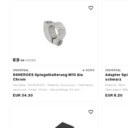
UNIVERSAL
30354
UNIVERSAL
66HEROES Spiegelhalterung M10 Alu
Adapter Spi
Chrom
schwarz
Hersteller: 66HEROES · Material: Aluminium · Oberfläche:
Material: Stahl 
verchromt · Farbe: Chrom · Gesamtlänge: 40 mm ·
Gewindeart: M8x
Innengewinde: M5x0.8 (Standardgewinde) · Breite: 16 mm ·
MF10x1.25 (Fein
EUR 34.30
EUR 8.20
Gewindegrösse: M10 · Höhe: 36 mm · Klemmdurchmesser:
Gewindegrösse: 
20 mm · Gewindeart: M10x1.5 (Standardgewinde)