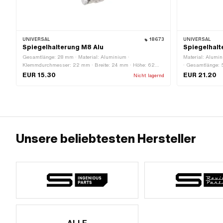
UNIVERSAL
18673
UNIVERSAL
Spiegelhalterung M8 Alu
Spiegelhal
Gesamtlänge: 28 mm · Material: Aluminium ·
Material: Alumin
Klemmdurchmesser: 22 mm · Breite: 24 mm · Höhe: 62
· Gesamtlänge: 
mm · Gewindegrösse: M8
(Standardgewinde
EUR 15.30
EUR 21.20
Nicht lagernd
Höhe: 55 mm · 
Unsere beliebtesten Hersteller
ALLE