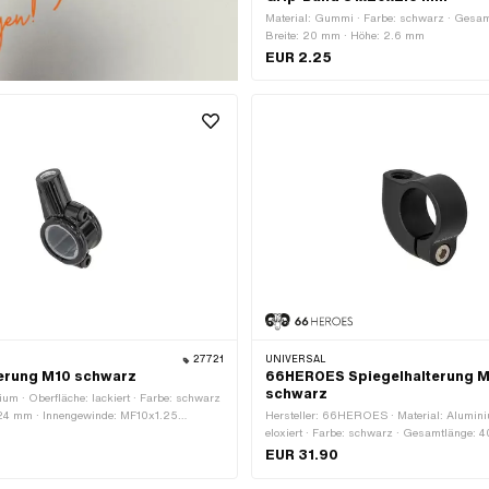
Material: Gummi · Farbe: schwarz · Gesam
Breite: 20 mm · Höhe: 2.6 mm
EUR 2.25
27721
UNIVERSAL
terung M10 schwarz
66HEROES Spiegelhalterung M
schwarz
ium · Oberfläche: lackiert · Farbe: schwarz
24 mm · Innengewinde: MF10x1.25
Hersteller: 66HEROES · Material: Alumini
 Breite: 22 mm · Gewindegrösse: M10 ·
eloxiert · Farbe: schwarz · Gesamtlänge: 
Klemmdurchmesser: 22 mm
Innengewinde: M5x0.8 (Standardgewinde) ·
EUR 31.90
Gewindegrösse: M10 · Höhe: 36 mm · Kle
22 mm · Gewindeart: M10x1.5 (Standardg