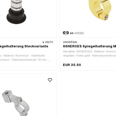
35270
UNIVERSAL
egelhalterung Steckvariante
66HEROES Spiegelhalterung M
Hersteller: 66HEROES · Material: Alumini
ec · Material: Aluminium · Oberfläche:
vergoldet · Farbe: gold · Klemmdurchmess
e: schwarz · Klemmdurchmesser: 19 mm ·
Gesamtlänge: 40 mm · Breite: 16 mm · Hö
39 mm
Gewindeart: M8x1.25 (Standardgewinde) ·
EUR 35.50
M5x0.8 (Standardgewinde) · Gewindegrös