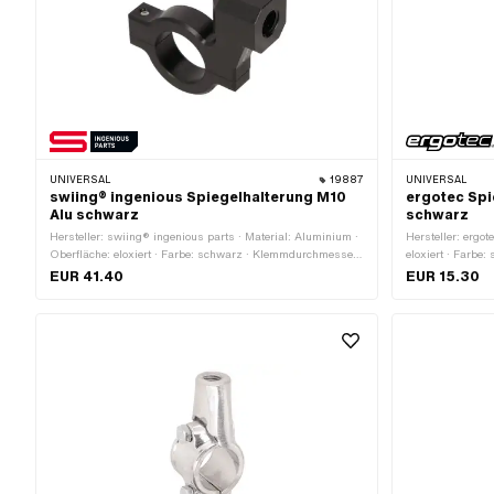
UNIVERSAL
19887
UNIVERSAL
swiing® ingenious Spiegelhalterung M10
ergotec Spi
Alu schwarz
schwarz
Hersteller: swiing® ingenious parts · Material: Aluminium ·
Hersteller: ergot
Oberfläche: eloxiert · Farbe: schwarz · Klemmdurchmesser:
eloxiert · Farb
22 mm · Gesamtlänge: 52 mm · Breite: 18 mm · Höhe: 55
Gesamtlänge: 
EUR 41.40
EUR 15.30
mm · Gewindegrösse: M10