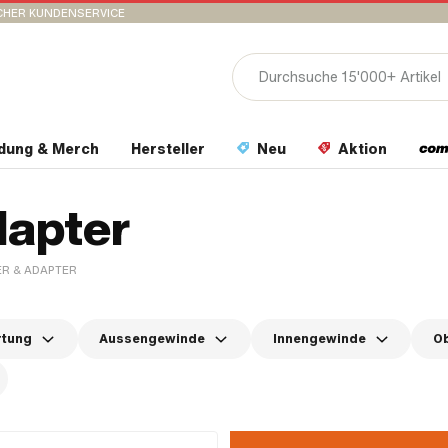
CHER KUNDENSERVICE
idung & Merch
Hersteller
Neu
Aktion
dapter
ER & ADAPTER
rtung
Aussengewinde
Innengewinde
Ob