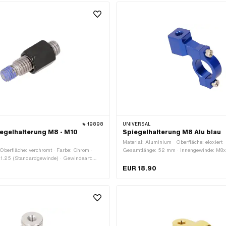
19898
UNIVERSAL
egelhalterung M8 - M10
Spiegelhalterung M8 Alu blau
Material: Aluminium · Oberfläche: eloxiert ·
· Oberfläche: verchromt · Farbe: Chrom ·
Gesamtlänge: 52 mm · Innengewinde: M8x
1.25 (Standardgewinde) · Gewindeart:
(Standardgewinde) · Breite: 18 mm · Gewin
gewinde) · Gewindegrösse: M10 ·
Höhe: 55 mm · Klemmdurchmesser: 22 m
EUR 18.90
M8 · Schlüsselweite Mutter: 14 mm