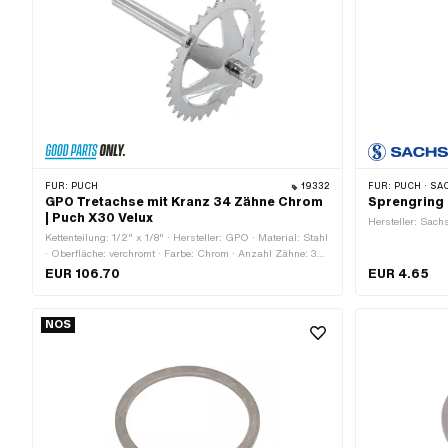
FÜR:
PUCH
19332
FÜR:
PUCH · SAC
GPO Tretachse mit Kranz 34 Zähne Chrom
Sprengring 
| Puch X30 Velux
Hersteller: Sach
Kettenteilung: 1/2" x 1/8" · Hersteller: GPO · Material: Stahl
· Oberfläche: verchromt · Farbe: Chrom · Anzahl Zähne: 34
Stk. · Wellenlänge ab Kranz: 30 mm · Wellenlänge ab
EUR 106.70
EUR 4.65
Kranz: 167 mm · Ø Kettenrad aussen: 144 mm · Ø
Tretarmaufnahme: 16 mm · Gesamtlänge: 200 mm ·
Kröpfung (Kranz): 15 mm
NOS