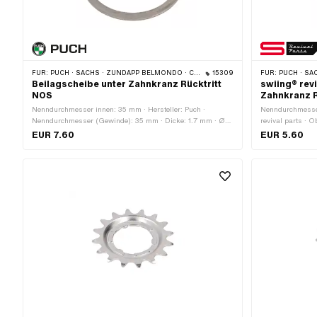
FÜR:
PUCH · SACHS · ZÜNDAPP BELMONDO · CILO
15309
FÜR:
PUCH · SAC
Beilagscheibe unter Zahnkranz Rücktritt
swiing® rev
NOS
Zahnkranz R
Nenndurchmesser innen: 35 mm · Hersteller: Puch ·
Nenndurchmesser
Nenndurchmesser (Gewinde): 35 mm · Dicke: 1.7 mm · Ø
revival parts · O
innen: 35 mm · Ø aussen: 41 mm
Nenndurchmesser
EUR 7.60
EUR 5.60
innen: 35 mm · 