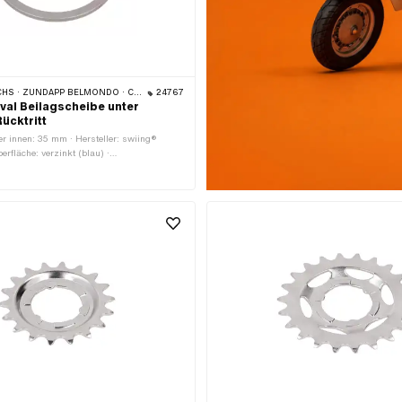
HS · ZÜNDAPP BELMONDO · CILO
24767
ival Beilagscheibe unter
ücktritt
 innen: 35 mm · Hersteller: swiing®
berfläche: verzinkt (blau) ·
 (Gewinde): 35 mm · Dicke: 1.75 mm · Ø
Ø aussen: 41 mm