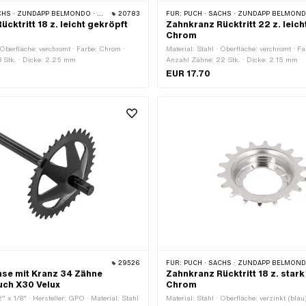
HS · ZÜNDAPP BELMONDO · CILO
20783
FÜR:
PUCH · SACHS · ZÜNDAPP BELMONDO · 
cktritt 18 z. leicht gekröpft
Zahnkranz Rücktritt 22 z. leich
Chrom
· Oberfläche: verchromt · Farbe: Chrom ·
Material: Stahl · Oberfläche: verchromt · F
8 Stk. · Dicke: 2.25 mm
Anzahl Zähne: 22 Stk. · Dicke: 2.15 mm
EUR 17.70
29526
FÜR:
PUCH · SACHS · ZÜNDAPP BELMONDO ·
se mit Kranz 34 Zähne
Zahnkranz Rücktritt 18 z. star
uch X30 Velux
Chrom
2" x 1/8" · Hersteller: GPO · Material: Stahl
Material: Stahl · Oberfläche: verzinkt (blau)