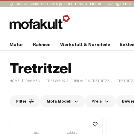
DAS ORIGINAL SEIT 2010
ÜBER 15’000 TEILE AUF LAGER
EHRLI
Motor
Rahmen
Werkstatt & Normteile
Bekle
Tretritzel
|
|
|
|
HOME
RAHMEN
TRETWERK
FREILAUF & TRETRITZEL
TRETRITZ
Filter
Mofa Modell
Preis
Bewe