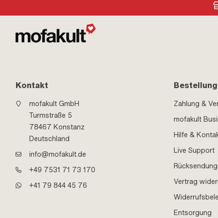
Kontakt
Bestellung
mofakult GmbH
Zahlung & Ve
Turmstraße 5
mofakult Bus
78467 Konstanz
Hilfe & Konta
Deutschland
Live Support
info@mofakult.de
Rücksendung
+49 7531 71 73 170
Vertrag wider
+41 79 844 45 76
Widerrufsbel
Entsorgung