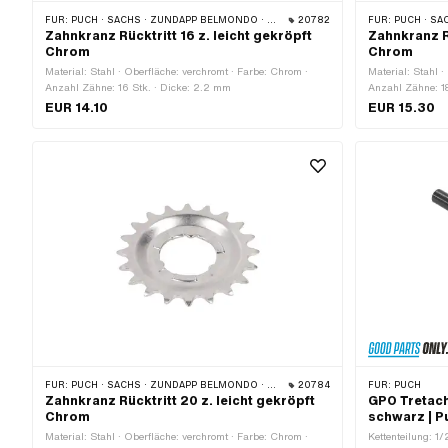
FÜR:
PUCH · SACHS · ZÜNDAPP BELMONDO · CILO
20782
FÜR:
PUCH · SAC
Zahnkranz Rücktritt 16 z. leicht gekröpft
Zahnkranz Rü
Chrom
Chrom
Material: Stahl · Oberfläche: verchromt · Farbe: Chrom ·
Material: Stahl 
Anzahl Zähne: 16 Stk. · Dicke: 2.2 mm
Anzahl Zähne: 1
EUR 14.10
EUR 15.30
FÜR:
PUCH · SACHS · ZÜNDAPP BELMONDO · CILO
20784
FÜR:
PUCH
Zahnkranz Rücktritt 20 z. leicht gekröpft
GPO Tretach
Chrom
schwarz | P
Material: Stahl · Oberfläche: verchromt · Farbe: Chrom ·
Kettenteilung: 1/