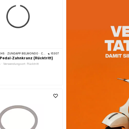
HS · ZÜNDAPP BELMONDO · CILO
15307
Pedal-Zahnkranz (Rücktritt)
s · Verwendungsort: Rücktritt