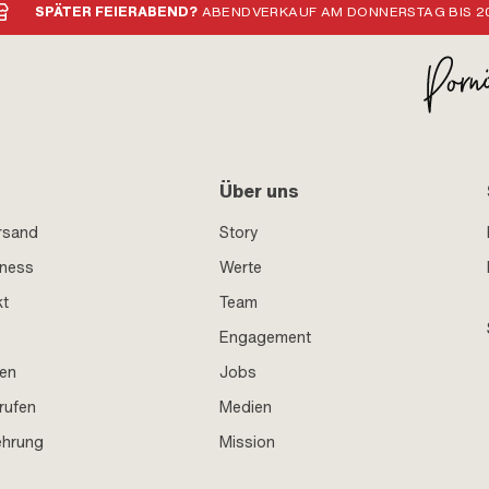
SPÄTER FEIERABEND?
ABENDVERKAUF AM DONNERSTAG BIS 20
Über uns
rsand
Story
iness
Werte
kt
Team
Engagement
en
Jobs
rufen
Medien
ehrung
Mission