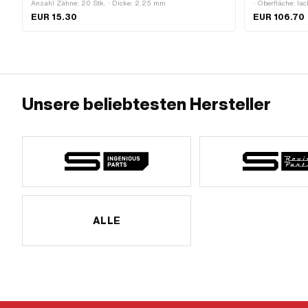
Anzahl Zähne: 20 Stk. · Dicke: 2.25 mm
· Oberfläche: la
Stk. · Wellenlä
EUR 15.30
EUR 106.70
Kranz: 167 mm ·
Tretarmaufnahm
Kröpfung (Kranz
Unsere beliebtesten Hersteller
ALLE