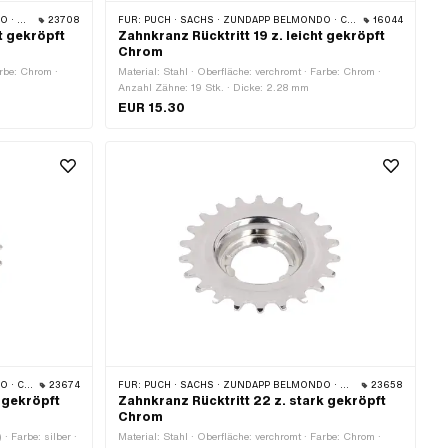
CILO
23708
FÜR:
PUCH · SACHS · ZÜNDAPP BELMONDO · CILO
16044
t gekröpft
Zahnkranz Rücktritt 19 z. leicht gekröpft
Chrom
arbe: Chrom ·
Material: Stahl · Oberfläche: verchromt · Farbe: Chrom ·
Anzahl Zähne: 19 Stk. · Dicke: 2.28 mm
EUR 15.30
 CILO
23674
FÜR:
PUCH · SACHS · ZÜNDAPP BELMONDO · CILO
23658
k gekröpft
Zahnkranz Rücktritt 22 z. stark gekröpft
Chrom
 · Farbe: silber ·
Material: Stahl · Oberfläche: verchromt · Farbe: Chrom ·