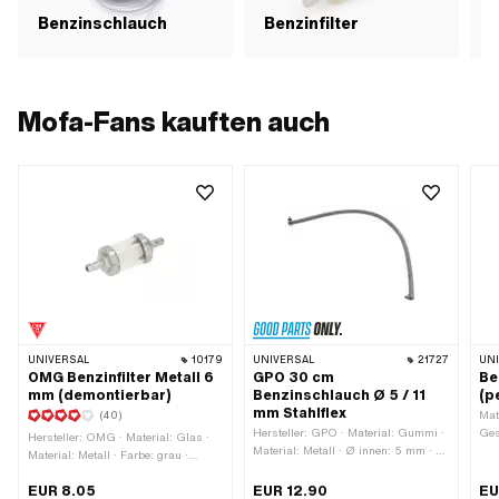
Benzinschlauch
Benzinfilter
Mofa-Fans kauften auch
UNIVERSAL
10179
UNIVERSAL
21727
UN
OMG Benzinfilter Metall 6
GPO 30 cm
Be
mm (demontierbar)
Benzinschlauch Ø 5 / 11
(p
mm Stahlflex
(40)
Mate
Hersteller: GPO · Material: Gummi ·
Ges
Hersteller: OMG · Material: Glas ·
Material: Metall · Ø innen: 5 mm · Ø
5 m
Material: Metall · Farbe: grau ·
aussen: 11 mm · Gesamtlänge: 300
Farbe: transparent · Farbe: weiss ·
mm
EUR 8.05
EUR 12.90
EU
Ø aussen: 22 mm · Ø innen: 3.45