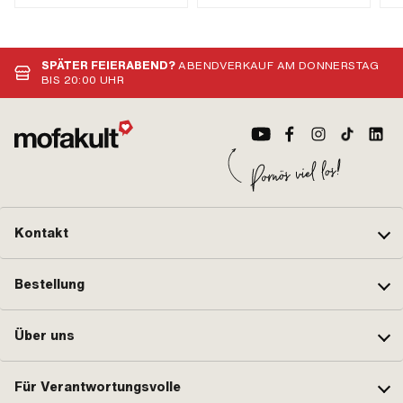
mm · zerlegbar: Ja · Filterart:
Kunststoffnetz · Ø
Benzinschlauchanschluss: 5.6 mm
· Ø Benzinschlauchanschluss: 6
SPÄTER FEIERABEND?
ABENDVERKAUF AM DONNERSTAG
mm · Gesamtlänge: 40 mm ·
BIS 20:00 UHR
Gesamtlänge: 63 mm
Kontakt
Bestellung
Über uns
Für Verantwortungsvolle