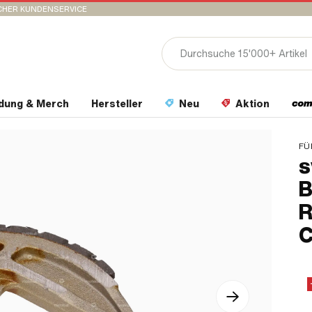
CHER KUNDENSERVICE
idung & Merch
Hersteller
Neu
Aktion
FÜ
s
B
R
C