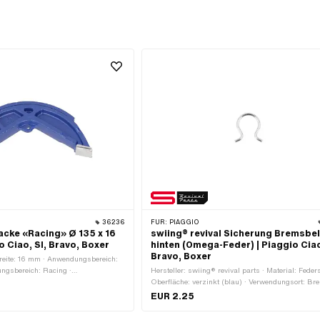
36236
FÜR:
PIAGGIO
acke «Racing» Ø 135 x 16
swiing® revival Sicherung Bremsbe
o Ciao, SI, Bravo, Boxer
hinten (Omega-Feder) | Piaggio Ciao
Bravo, Boxer
 Breite: 16 mm · Anwendungsbereich:
ngsbereich: Racing ·
Hersteller: swiing® revival parts · Material: Feders
 Tuning · Ø Trommel: 135 mm ·
Oberfläche: verzinkt (blau) · Verwendungsort: Br
in · Farbe: blau · Geschlitzt: Nein ·
Nenndurchmesser: 7 mm · Ø innen: 7.2 mm · Ø a
EUR 2.25
er Piaggio OEM-Nr.: 414557 ·
9.2 mm · Dicke: 1 mm · Piaggio OEM-Nr.: 103112
er Piaggio OEM-Nr.: 4145574