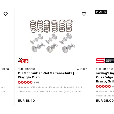
HOT
18236
FÜR:
PIAGGIO
18322
FÜR:
PIAGGIO
I,
CIF Schrauben-Set Seitenschutz |
swiing® i
Piaggio Ciao
Gussfelge 
Bravo, Gril
(10)
(
 mm ·
Hersteller: CIF · Material: Federstahl · Material: Stahl ·
nzahl: 4
Oberfläche: roh · Oberfläche: verzinkt (blau) · Anzahl
Hersteller: SKF
600 mm
Bestandteile: 12 Stk. · Farbe: silber · Schraubenkopf:
Material: Alum
e
Linsenkopf · Anwendungsbereich: Standard · Antrieb:
53.5 mm · Ø in
EUR 18.40
EUR 35.00
50 mm ·
Schlitz
9 mm · Ø auss
e:
aussen: 32 mm
 ·