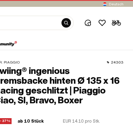
Deutsch
R:
PIAGGIO
24303
wiing® ingenious
remsbacke hinten Ø 135 x 16
acing geschlitzt | Piaggio
iao, SI, Bravo, Boxer
ab 10 Stück
EUR 14.10
pro Stk.
− 37%