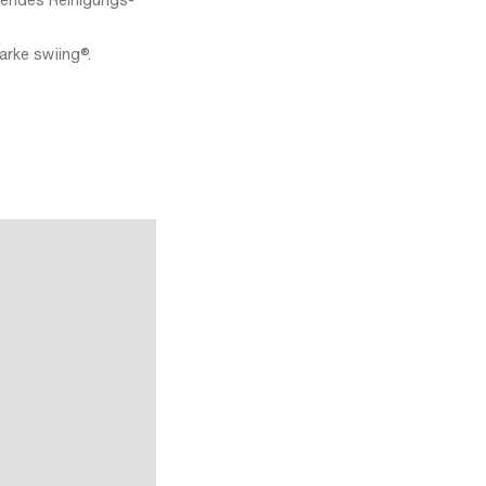
hendes Reinigungs-
arke swiing®.