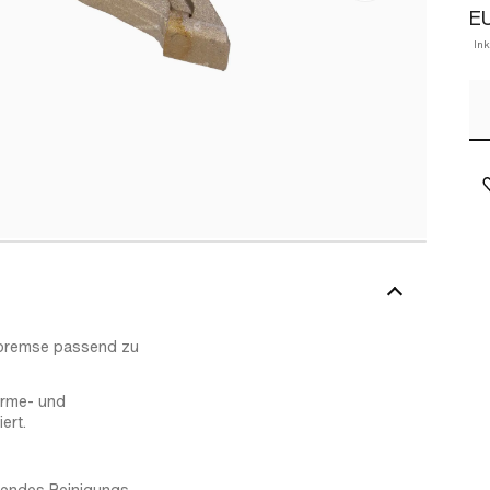
E
In
lbremse passend zu
ärme- und
ert.