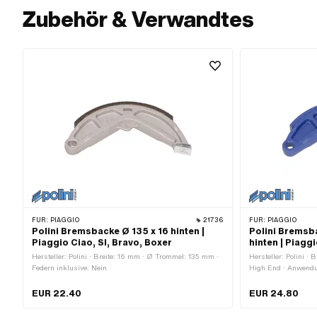
Zubehör & Verwandtes
FÜR:
PIAGGIO
21736
FÜR:
PIAGGIO
Polini Bremsbacke Ø 135 x 16 hinten |
Polini Bremsb
Piaggio Ciao, SI, Bravo, Boxer
hinten | Piaggi
Hersteller: Polini · Breite: 16 mm · Ø Trommel: 135 mm ·
Hersteller: Polini ·
Federn inklusive: Nein
High End · Anwendu
Anwendungsbereich:
Federn inklusive: Ne
EUR 22.40
EUR 24.80
Alternative Ausf. d
Alternative Ausf. d