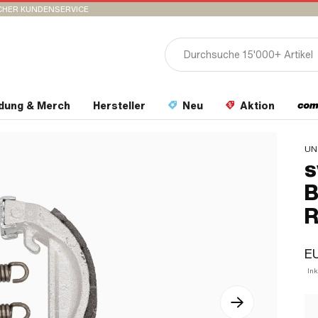
CHER KUNDENSERVICE
idung & Merch
Hersteller
Neu
Aktion
UN
s
B
R
E
In