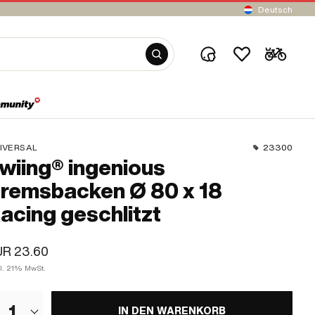
Deutsch
IVERSAL
23300
wiing® ingenious
remsbacken Ø 80 x 18
acing geschlitzt
UR 23.60
kl. 21% MwSt.
1
IN DEN WARENKORB