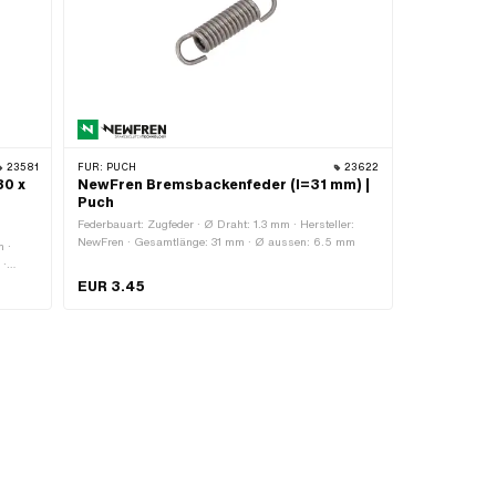
23581
FÜR:
PUCH
23622
80 x
NewFren Bremsbackenfeder (l=31 mm) |
Puch
Federbauart: Zugfeder · Ø Draht: 1.3 mm · Hersteller:
NewFren · Gesamtlänge: 31 mm · Ø aussen: 6.5 mm
m ·
 ·
ern: 2
EUR 3.45