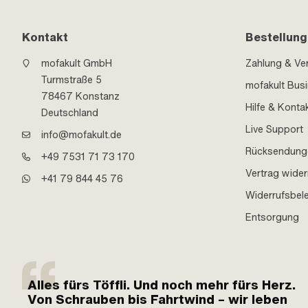
Kontakt
Bestellung
mofakult GmbH
Zahlung & Ve
Turmstraße 5
mofakult Bus
78467 Konstanz
Hilfe & Konta
Deutschland
Live Support
info@mofakult.de
Rücksendung
+49 7531 71 73 170
Vertrag wider
+41 79 844 45 76
Widerrufsbel
Entsorgung
Alles fürs Töffli. Und noch mehr fürs Herz.
Von Schrauben bis Fahrtwind – wir leben