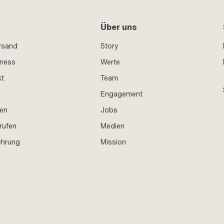
Über uns
rsand
Story
iness
Werte
kt
Team
Engagement
en
Jobs
rufen
Medien
ehrung
Mission