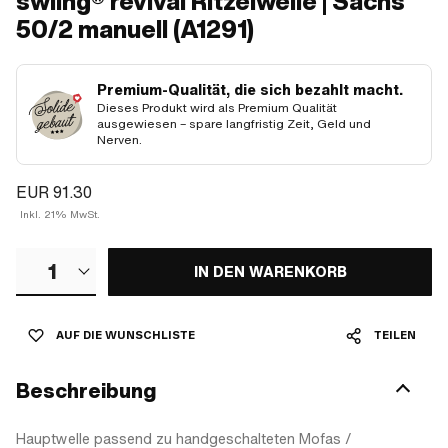
swiing® revival Ritzelwelle | Sachs
50/2 manuell (A1291)
Premium-Qualität, die sich bezahlt macht.
Dieses Produkt wird als Premium Qualität
ausgewiesen – spare langfristig Zeit, Geld und
Nerven.
EUR 91.30
Inkl. 21% MwSt.
1
IN DEN WARENKORB
AUF DIE WUNSCHLISTE
TEILEN
Beschreibung
Hauptwelle passend zu handgeschalteten Mofas /