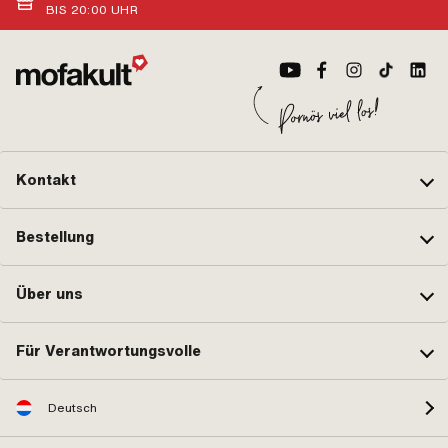
Anwendungsbereich: Standard ·
BIS 20:00 UHR
Dicke Kolbenring: 1.6 mm · Ø
Pony OEM-Nr.: A1149 · Sachs OEM-
Kolbenbolzen (B): 12 mm · Gewicht
Nr.: 0232 017 006
Kolben-Kit: 79 g · Pony OEM-Nr.:
A2772 · Pony OEM-Nr.: A4358 ·
Sachs OEM-Nr.: 0286 377 010 ·
Sachs OEM-Nr.: 0286 378 005
Kontakt
Bestellung
Über uns
Für Verantwortungsvolle
Deutsch