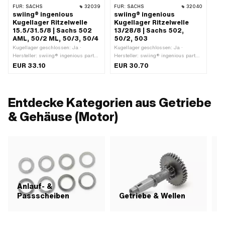
FÜR:
SACHS
32039
FÜR:
SACHS
32040
swiing® ingenious
swiing® ingenious
Kugellager Ritzelwelle
Kugellager Ritzelwelle
15.5/31.5/8 | Sachs 502
13/28/8 | Sachs 502,
AML, 50/2 ML, 50/3, 50/4
50/2, 503
Kugellager geschlossen: Ja ·
Kugellager geschlossen: Ja ·
Hersteller: swiing® ingenious parts ·
Hersteller: swiing® ingenious parts ·
Staubschutzart: 2RS1 - Beidseitige
Staubschutzart: 2RS1 - Beidseitige
EUR 33.10
EUR 30.70
Berührungsdichtung aus NBR ·
Berührungsdichtung aus NBR ·
Lagerkäfig: Stahlblechkäfig ·
Lagerluft: CN (Standard) ·
Material: Stahl · Lagerart:
Lagerkäfig: Stahlblechkäfig ·
Rillenkugellager · Breite: 8 mm · Ø
Material: Stahl · Lagerart:
Entdecke Kategorien aus Getriebe
aussen: 31.5 mm · Ø innen: 15.5
Rillenkugellager · Breite: 8 mm · Ø
mm
aussen: 28 mm · Ø innen: 13 mm
& Gehäuse (Motor)
Anlauf- &
Passscheiben
Getriebe & Wellen