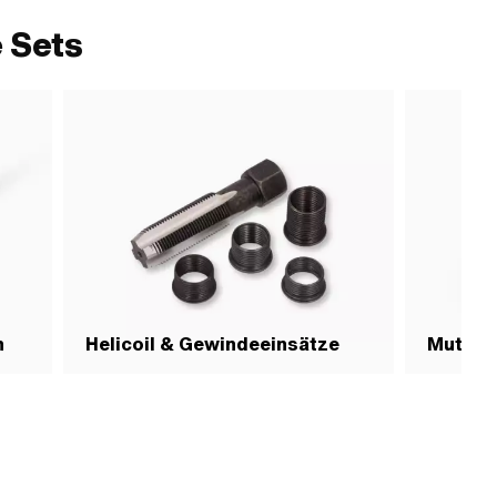
 Sets
n
Helicoil & Gewindeeinsätze
Mutter