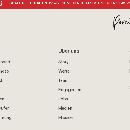
SPÄTER FEIERABEND?
ABENDVERKAUF AM DONNERSTAG BIS 20
Über uns
rsand
Story
iness
Werte
kt
Team
Engagement
en
Jobs
rufen
Medien
ehrung
Mission