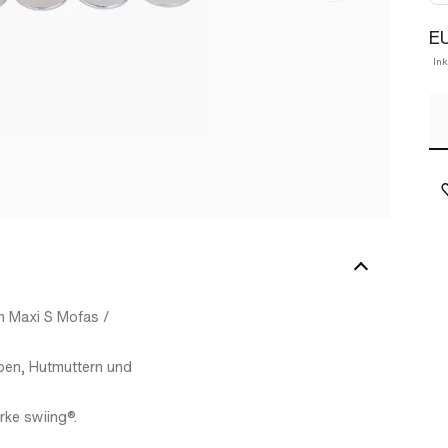
EU
In
h Maxi S Mofas /
ben, Hutmuttern und
rke swiing®.