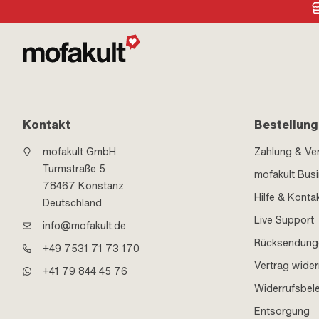
Kontakt
Bestellung
mofakult GmbH
Zahlung & Ve
Turmstraße 5
mofakult Bus
78467 Konstanz
Hilfe & Konta
Deutschland
Live Support
info@mofakult.de
Rücksendung
+49 7531 71 73 170
Vertrag wider
+41 79 844 45 76
Widerrufsbel
Entsorgung