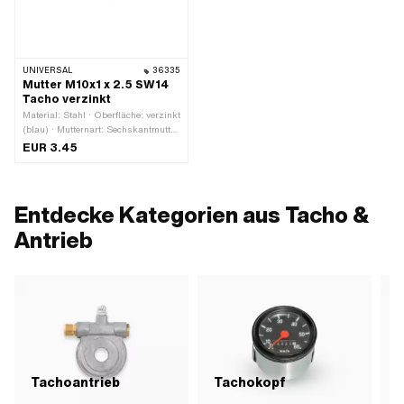
UNIVERSAL
36335
Mutter M10x1 x 2.5 SW14
Tacho verzinkt
Material: Stahl · Oberfläche: verzinkt
(blau) · Mutternart: Sechskantmutter
· Gewindeart: MF10x1 (Feingewinde)
EUR 3.45
· Antrieb: Aussensechskant ·
Nenndurchmesser (Gewinde): 10
mm · Höhe: 2.5 mm ·
Schlüsselweite: 14 mm
Entdecke Kategorien aus Tacho &
Antrieb
Tachoantrieb
Tachokopf