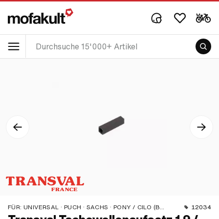
FÜR:
UNIVERSAL · PUCH · SACHS · PONY / CILO (BETA 521 & 512) · PIAGGIO · ZÜNDAPP BELMONDO · SOLEX · TOMOS · BYE BIKE · ALPA CHOPPER / TURBO · CILO · DKW · FANTIC · GARELLI · HONDA · HERCULES · ILO / JLO · KREIDLER · MALAGUTI · MBK / MOTOBÉCANE · MIELE · SUZUKI · MONARK · PEUGEOT · VICTORIA · YAMAHA · ZÜNDAPP · FRANCO MORINI
12034