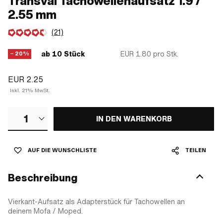
Transval Tachowellenaufsatz 1.9 /
2.55 mm
(21)
ab 10 Stück
EUR 1.80
pro Stk.
− 20%
EUR 2.25
Inkl. 21% MwSt.
1
IN DEN WARENKORB
AUF DIE WUNSCHLISTE
TEILEN
Beschreibung
Vierkant-Aufsatz als Adapterstück für Tachowellen an
deinem Mofa / Moped.