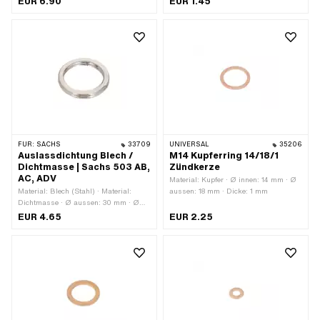
EUR 6.90
EUR 1.45
FÜR:
SACHS
33709
UNIVERSAL
35206
Auslassdichtung Blech /
M14 Kupferring 14/18/1
Dichtmasse | Sachs 503 AB,
Zündkerze
AC, ADV
Material: Kupfer · Ø innen: 14 mm · Ø
Material: Blech (Stahl) · Material:
aussen: 18 mm · Dicke: 1 mm
Dichtmasse · Ø aussen: 30 mm · Ø
innen: 23.1 mm · Dicke: 3.8 mm ·
EUR 4.65
EUR 2.25
Verwendungsort: Auslass