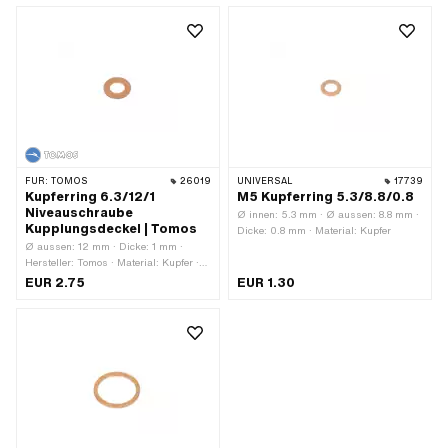
FÜR:
TOMOS
26019
UNIVERSAL
17739
Kupferring 6.3/12/1
M5 Kupferring 5.3/8.8/0.8
Niveauschraube
Ø innen: 5.3 mm · Ø aussen: 8.8 mm ·
Kupplungsdeckel | Tomos
Dicke: 0.8 mm · Material: Kupfer
Ø aussen: 12 mm · Dicke: 1 mm ·
Hersteller: Tomos · Material: Kupfer ·
Ø innen: 6.3 mm · Tomos OEM-Nr.:
EUR 2.75
EUR 1.30
230172