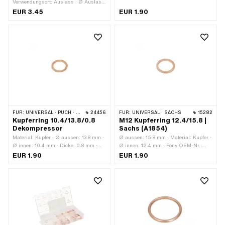
Verwendungsort: Auslass · Ø Auslass
Nr.: 0250 042 001
innen: 23.1 mm · Ø aussen: 29.1 mm
EUR 3.45
EUR 1.90
FÜR:
UNIVERSAL · PUCH · SACHS
24456
FÜR:
UNIVERSAL · SACHS
15282
Kupferring 10.4/13.8/0.8
M12 Kupferring 12.4/15.8 |
Dekompressor
Sachs (A1854)
Material: Kupfer · Ø aussen: 13.8 mm ·
Ø aussen: 15.8 mm · Material: Kupfer ·
Ø innen: 10.4 mm · Dicke: 0.8 mm ·
Ø innen: 12.4 mm · Pony OEM-Nr.:
Sachs OEM-Nr.: 0230 015 000 · Pony
A1854 · Sachs OEM-Nr.: 0250 118
EUR 1.90
EUR 1.90
OEM-Nr.: A1138
000