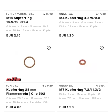
FÜR:
UNIVERSAL · CILO
17742
UNIVERSAL
17738
M14 Kupferring
M4 Kupferring 4.3/9/0.8
14.9/19.9/1.3
Ø innen: 4.3 mm · Ø aussen: 9 mm ·
Ø innen: 14.9 mm · Ø aussen: 19.9
Dicke: 0.8 mm · Material: Kupfer
mm · Dicke: 1.3 mm · Material: Kupfer
EUR 2.15
EUR 1.20
FÜR:
CILO
24429
UNIVERSAL
24317
Kupferring 28 mm
M7 Kupferring 7.2/11.3/2
Flammenrohr | Cilo 502
Dicke: 2 mm · Material: Kupfer · Ø
Ø innen: 25.6 mm · Ø aussen: 32.8
innen: 7.2 mm · Ø aussen: 11.3 mm
mm · Dicke: 4 mm · Hersteller: Cilo ·
Material: Kupfer
EUR 4.65
EUR 1.90