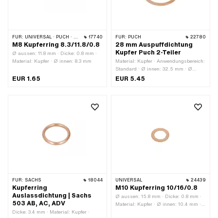
FÜR:
UNIVERSAL · PUCH · SACHS · PONY / CILO (BETA 521 & 512) · PIAGGIO
17740
FÜR:
PUCH
22780
M8 Kupferring 8.3/11.8/0.8
28 mm Auspuffdichtung
Kupfer Puch 2-Teiler
Ø aussen: 11.8 mm · Dicke: 0.8 mm ·
Material: Kupfer · Ø innen: 8.3 mm
Material: Kupfer · Anwendungsbereich:
Standard · Ø innen: 32.5 mm · Ø
aussen: 37.8 mm · Dicke: 2 mm ·
EUR 1.65
EUR 5.45
Verwendungsort: Auspuff
FÜR:
SACHS
18044
UNIVERSAL
24439
Kupferring
M10 Kupferring 10/16/0.8
Auslassdichtung | Sachs
Ø aussen: 15.8 mm · Dicke: 0.8 mm ·
503 AB, AC, ADV
Material: Kupfer · Ø innen: 10.4 mm ·
Dicke: 3.4 mm · Material: Kupfer ·
Pony OEM-Nr.: A1817 · Sachs OEM-