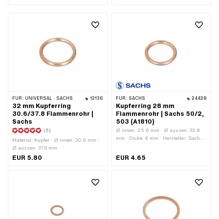
Nr.: 0250 112 100
FÜR:
UNIVERSAL · SACHS
12136
FÜR:
SACHS
24428
32 mm Kupferring
Kupferring 28 mm
30.6/37.8 Flammenrohr |
Flammenrohr | Sachs 50/2,
Sachs
503 (A1810)
(5)
Ø innen: 25.6 mm · Ø aussen: 32.8
mm · Dicke: 4 mm · Hersteller: Sachs ·
Material: Kupfer · Ø innen: 30.6 mm ·
Material: Kupfer · Pony OEM-Nr.:
Ø aussen: 37.8 mm
A1810 · Sachs OEM-Nr.: 0250 009
EUR 5.80
EUR 4.65
003