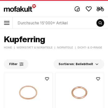
Kupferring
HOME
|
WERKSTATT & NORMTEILE
|
NORMTEILE
|
DICHT- & O-RINGE
|
Filter
Sortieren:
Beliebtheit