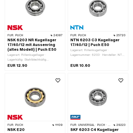
FÜR:
PUCH
24387
FÜR:
PUCH
25720
NSK 6203 NR Kugellager
NTN 6203 C3 Kugellager
17/40/12 mit Aussenring
17/40/12 | Puch E50
(altes Modell) | Puch E50
Lagerart: Rillenkugellager ·
Lagerart: Rillenkugellager ·
Lagernummer: 6203 · Hersteller: NTN
Lagerkäfig: Stahlblechkäfig
· Lagerluft: C3 · Ø innen: 17 mm · Ø
kugelgeführt · Lagernummer: 6203 ·
aussen: 40 mm · Breite: 12 mm
EUR 12.90
EUR 10.60
Breite Innenring: 12 mm · Hersteller:
NSK · Kugellager geschlossen: Nein ·
Nutring: Ja · Material: Stahl · Ø innen:
17 mm · Ø aussen: 40 mm · Ø
aussen: 44 mm · Breite: 12 mm
FÜR:
PUCH
11139
FÜR:
UNIVERSAL · PUCH · TOMOS
29223
NSK E20
SKF 6203 C4 Kugellager