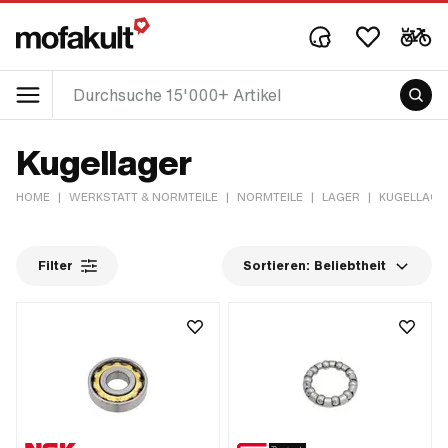
Kugellager
HOME
|
WERKSTATT & NORMTEILE
|
NORMTEILE
|
LAGER
|
KUGELLAGE
Filter
Sortieren:
Beliebtheit