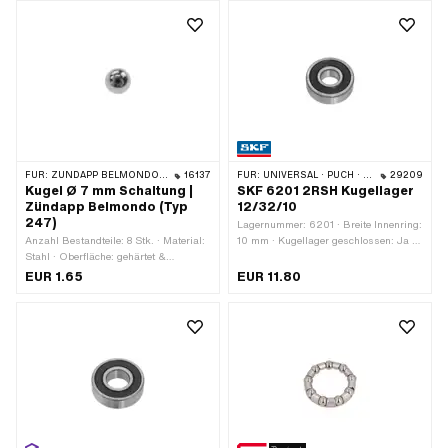
2RS - Beidseitige
innen: 10 mm · Ø aussen: 26 mm ·
Berührungsdichtung aus NBR
Breite: 8 mm
FÜR:
ZÜNDAPP BELMONDO · ZÜNDAPP
16137
FÜR:
UNIVERSAL · PUCH · SACHS
29209
Kugel Ø 7 mm Schaltung |
SKF 6201 2RSH Kugellager
Zündapp Belmondo (Typ
12/32/10
247)
Lagernummer: 6201 · Breite Innenring:
Anzahl Bestandteile: 8 Stk. · Material:
10 mm · Kugellager geschlossen: Ja ·
Stahl · Oberfläche: gehärtet &
Hersteller: SKF · Staubschutzart:
geschliffen · Ø Kugel [Zoll] / [mm]: 7
2RSH - Beidseitige
EUR 1.65
EUR 11.80
mm
Berührungsdichtung aus NBR ·
Lagerluft: CN (Standard) · Lagerkäfig:
Stahlblechkäfig kugelgeführt ·
Lagerart: Rillenkugellager · Breite: 10
mm · Ø aussen: 32 mm · Ø innen: 12
mm