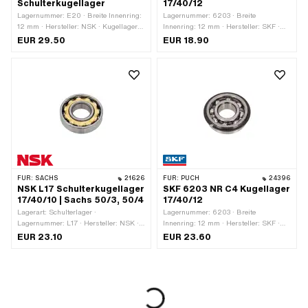
Schulterkugellager
17/40/12
Lagernummer: E20 · Breite Innenring:
Lagernummer: 6203 · Breite
12 mm · Hersteller: NSK · Kugellager
Innenring: 12 mm · Hersteller: SKF ·
geschlossen: Nein · Lagerluft: CN
Lagerluft: C4 · Lagerkäfig:
EUR 29.50
EUR 18.90
(Standard) · Lagerkäfig: Messingkäfig
Stahlblechkäfig kugelgeführt ·
kugelgeführt · Material: Messing ·
Lagerart: Rillenkugellager · Breite: 12
Lagerart: Rillenkugellager · Breite: 12
mm · Ø aussen: 40 mm · Ø innen: 17
mm · Ø aussen: 47 mm · Ø innen: 20
mm
mm
FÜR:
SACHS
21626
FÜR:
PUCH
24396
NSK L17 Schulterkugellager
SKF 6203 NR C4 Kugellager
17/40/10 | Sachs 50/3, 50/4
17/40/12
Lagerart: Schulterlager ·
Lagernummer: 6203 · Breite
Lagernummer: L17 · Hersteller: NSK ·
Innenring: 12 mm · Hersteller: SKF ·
Ø innen: 17 mm · Ø aussen: 40 mm ·
Lagerluft: C4 · Lagerkäfig:
EUR 23.10
EUR 23.60
Breite: 10 mm
Stahlblechkäfig kugelgeführt · Nutring:
Ja · Lagerart: Rillenkugellager · Breite:
12 mm · Ø aussen: 40 mm · Ø innen:
17 mm