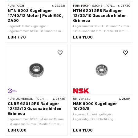
FÜR:
PUCH
26368
FÜR:
PUCH · SACHS · PONY / CILO (BETA 521 & 512)
25730
NTN 6203 Kugellager
NTN 6201 2RS Radlager
17/40/12 Motor | Puch E50,
12/32/10 Gussnabe hinten
ZA50
Grimeca
Lagerart: Rillenkugellager ·
Lagernummer: 6201 · Ø innen: 12 mm
Lagernummer: 6203 · Ø innen: 17 mm
· Ø aussen: 32 mm · Breite: 10 mm ·
· Ø aussen: 40 mm · Breite: 12 mm ·
Kugellager geschlossen: Ja ·
EUR 7.70
EUR 11.80
Hersteller: NTN
Hersteller: NTN · Staubschutzart: 2RS
- Beidseitige Berührungsdichtung aus
NBR
FÜR:
UNIVERSAL · PUCH · SACHS · PONY / CILO (BETA 521 & 512)
25735
UNIVERSAL
21381
CUBE 6201 2RS Radlager
NSK 6000 Kugellager
12/32/10 Gussnabe hinten
10/26/8
Grimeca
Lagerart: Rillenkugellager ·
Lagernummer: 6201 · Ø innen: 12 mm
Lagerkäfig: Stahlblechkäfig
· Ø aussen: 32 mm · Breite: 10 mm ·
kugelgeführt · Lagernummer: 6000 ·
Hersteller: CUBE · Kugellager
Breite Innenring: 8 mm · Hersteller:
EUR 8.80
EUR 11.80
geschlossen: Ja · Staubschutzart:
NSK · Lagerluft: CN (Standard) · Ø