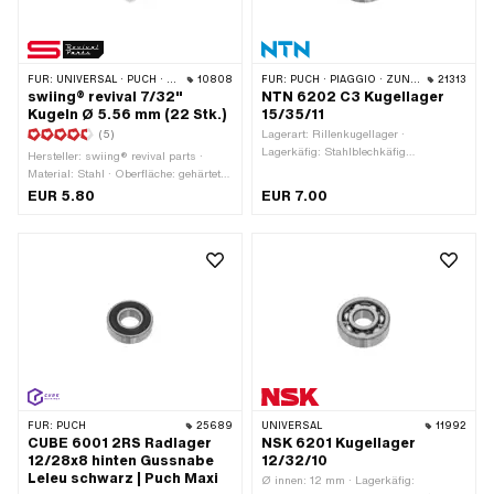
mm · Breite: 8 mm ·
Anwendungsbereich: Standard
FÜR:
UNIVERSAL · PUCH · SACHS · PONY / CILO (BETA 521 & 512) · PIAGGIO
10808
FÜR:
PUCH · PIAGGIO · ZÜNDAPP BELMONDO · SOLEX · CILO
21313
swiing® revival 7/32"
NTN 6202 C3 Kugellager
Kugeln Ø 5.56 mm (22 Stk.)
15/35/11
(5)
Lagerart: Rillenkugellager ·
Lagerkäfig: Stahlblechkäfig
Hersteller: swiing® revival parts ·
kugelgeführt · Lagernummer: 6202 ·
Material: Stahl · Oberfläche: gehärtet
Breite Innenring: 11 mm · Hersteller:
& geschliffen · Ø Kugel [Zoll] / [mm]:
EUR 5.80
EUR 7.00
NTN · Lagerluft: C3 · Ø innen: 15 mm ·
7/32" (5.56 mm) ·
Ø aussen: 35 mm · Breite: 11 mm ·
Anwendungsbereich: Standard ·
Puch OEM-Nr.: 900.4.6202
Anzahl Bestandteile: 22 Stk.
FÜR:
PUCH
25689
UNIVERSAL
11992
CUBE 6001 2RS Radlager
NSK 6201 Kugellager
12/28x8 hinten Gussnabe
12/32/10
Leleu schwarz | Puch Maxi
Ø innen: 12 mm · Lagerkäfig: