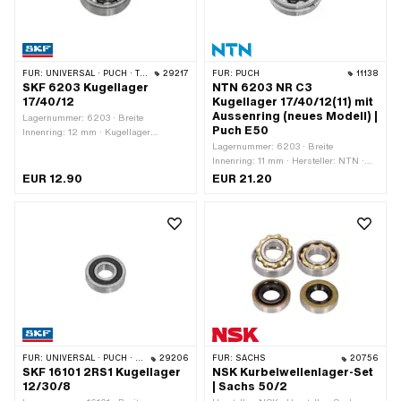
FÜR:
UNIVERSAL · PUCH · TOMOS
29217
FÜR:
PUCH
11138
SKF 6203 Kugellager
NTN 6203 NR C3
17/40/12
Kugellager 17/40/12(11) mit
Aussenring (neues Modell) |
Lagernummer: 6203 · Breite
Puch E50
Innenring: 12 mm · Kugellager
geschlossen: Nein · Hersteller: SKF ·
Lagernummer: 6203 · Breite
Lagerluft: CN (Standard) · Lagerkäfig:
Innenring: 11 mm · Hersteller: NTN ·
Stahlblechkäfig kugelgeführt ·
Lagerluft: C3 · Lagerkäfig:
EUR 12.90
EUR 21.20
Lagerart: Rillenkugellager · Breite: 12
Stahlblechkäfig kugelgeführt · Nutring:
mm · Ø aussen: 40 mm · Ø innen: 17
Ja · Lagerart: Rillenkugellager · Breite:
mm · Anwendungsbereich: Standard ·
12 mm · Ø aussen: 40 mm · Ø innen:
Pony OEM-Nr.: A4503 · Sachs OEM-
17 mm
Nr.: 0932 035 006
FÜR:
UNIVERSAL · PUCH · SACHS
29206
FÜR:
SACHS
20756
SKF 16101 2RS1 Kugellager
NSK Kurbelwellenlager-Set
12/30/8
| Sachs 50/2