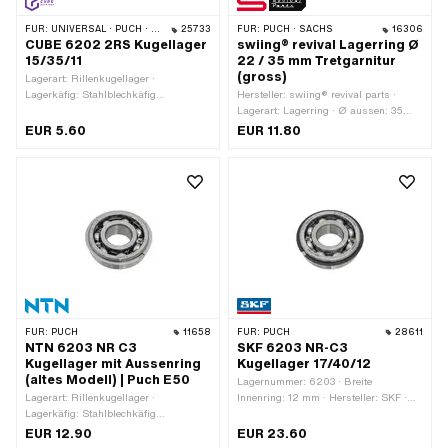
FÜR:
UNIVERSAL · PUCH · SACHS
25733
FÜR:
PUCH · SACHS
16306
CUBE 6202 2RS Kugellager
swiing® revival Lagerring Ø
15/35/11
22 / 35 mm Tretgarnitur
(gross)
Lagerart: Rillenkugellager ·
Lagerkäfig: Stahlblechkäfig
Hersteller: swiing® revival parts ·
kugelgeführt · Lagernummer: 6202 ·
Lagerart: Lagerring · Ø aussen: 35
Breite Innenring: 11 mm · Hersteller:
mm · Ø innen: 22 mm · Ø Kugel [Zoll]
EUR 5.60
EUR 11.80
CUBE · Kugellager geschlossen: Ja ·
/ [mm]: 1/4" (6.35 mm)
Staubschutzart: 2RS - Beidseitige
Berührungsdichtung aus NBR ·
Lagerluft: CN (Standard) · Ø innen: 15
mm · Ø aussen: 35 mm · Breite: 11 mm
FÜR:
PUCH
11658
FÜR:
PUCH
28611
NTN 6203 NR C3
SKF 6203 NR-C3
Kugellager mit Aussenring
Kugellager 17/40/12
(altes Modell) | Puch E50
Lagernummer: 6203 · Breite
Lagerart: Rillenkugellager ·
Innenring: 12 mm · Hersteller: SKF ·
Lagerkäfig: Stahlblechkäfig
Lagerluft: C3 · Lagerkäfig:
kugelgeführt · Lagernummer: 6203 ·
Stahlblechkäfig kugelgeführt · Nutring:
EUR 12.90
EUR 23.60
Breite Innenring: 12 mm · Hersteller:
Ja · Lagerart: Rillenkugellager · Breite: