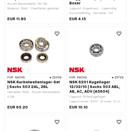
Boxer
Anzahl Bestandteile: 144 Stk. ·
Material: Stahl · Oberfläche: gehärtet
Lagerart: Kugelkranz · Lagerkäfig:
& geschliffen · Ø Kugel [Zoll] / [mm]:
Kunststoffkäfig · Hersteller: CIF
5/32" (4.00 mm)
EUR 11.80
EUR 4.15
FÜR:
SACHS
22306
FÜR:
SACHS
25726
NSK Kurbelwellenlager-Set
NSK 6201 Kugellager
| Sachs 503 2AL, 2BL
12/32/10 | Sachs 503 ABL,
AB, AC, ADV (A5604)
Hersteller: NSK · Anzahl Bestandteile:
4 Stk.
Lagerart: Rillenkugellager ·
Lagernummer: 6201 · Ø innen: 12 mm
· Ø aussen: 32 mm · Breite: 10 mm ·
EUR 65.20
EUR 10.10
Hersteller: NSK · Pony OEM-Nr.:
A5604 · Sachs OEM-Nr.: 0231 171
001