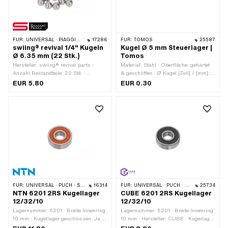
FÜR:
UNIVERSAL · PIAGGIO · ZÜNDAPP BELMONDO
17286
FÜR:
TOMOS
25587
swiing® revival 1/4" Kugeln
Kugel Ø 5 mm Steuerlager |
Ø 6.35 mm (22 Stk.)
Tomos
Hersteller: swiing® revival parts ·
Material: Stahl · Oberfläche: gehärtet
Anzahl Bestandteile: 22 Stk. ·
& geschliffen · Ø Kugel [Zoll] / [mm]: 5
Material: Stahl · Oberfläche: gehärtet
mm · Anzahl Bestandteile: 20 Stk. ·
EUR 5.80
EUR 0.30
& geschliffen · Ø Kugel [Zoll] / [mm]:
Tomos OEM-Nr.: 044535
1/4" (6.35 mm) · Anwendungsbereich:
Standard
FÜR:
UNIVERSAL · PUCH · SACHS
16314
FÜR:
UNIVERSAL · PUCH · SACHS
25734
NTN 6201 2RS Kugellager
CUBE 6201 2RS Kugellager
12/32/10
12/32/10
Lagernummer: 6201 · Breite Innenring:
Lagernummer: 6201 · Breite Innenring:
10 mm · Kugellager geschlossen: Ja ·
10 mm · Hersteller: CUBE · Kugellager
Hersteller: NTN · Staubschutzart: 2RS
geschlossen: Ja · Staubschutzart: