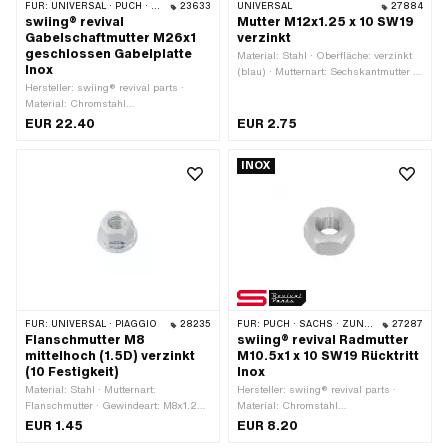
FÜR:
UNIVERSAL · PUCH · SACHS · PONY / CILO (BETA 521 & 512) · ZÜNDAPP BELMONDO · TOMOS
23633
UNIVERSAL
27884
swiing® revival
Mutter M12x1.25 x 10 SW19
Gabelschaftmutter M26x1
verzinkt
geschlossen Gabelplatte
Material: Stahl · Oberfläche: verzinkt
Inox
(blau) · Mutternart: Sechskantmutter ·
Hersteller: swiing® revival parts ·
Gewindeart: MF12x1.25 (Feingewinde)
Material: Chromstahl
· Antrieb: Aussensechskant ·
(umgangssprachlich bekannt als
Nenndurchmesser (Gewinde): 12 mm ·
EUR 22.40
EUR 2.75
Nirosta) · Gewindeart: MF26x1
Schlüsselweite: 19 mm ·
(Feingewinde) · Ø aussen: 36.6 mm ·
Festigkeitsklasse: 8 · Höhe: 10 mm
INOX
Antrieb: Aussensechskant ·
Nenndurchmesser (Gewinde): 26 mm
· Schlüsselweite: 30 mm · Höhe: 14
mm
FÜR:
UNIVERSAL · PIAGGIO
28235
FÜR:
PUCH · SACHS · ZÜNDAPP BELMONDO · CILO
27287
Flanschmutter M8
swiing® revival Radmutter
mittelhoch (1.5D) verzinkt
M10.5x1 x 10 SW19 Rücktritt
(10 Festigkeit)
Inox
Material: Stahl · Mutternart:
Hersteller: swiing® revival parts ·
Flanschmutter · Gewindeart: M8x1.25
Material: Chromstahl
(Standardgewinde) ·
(umgangssprachlich bekannt als
EUR 1.45
EUR 8.20
Nenndurchmesser (Gewinde): 8 mm ·
Nirosta) · Gewindeart: MF10.5x1