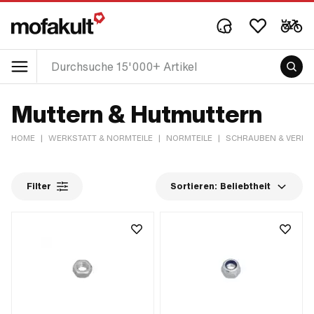
Muttern & Hutmuttern
HOME
|
WERKSTATT & NORMTEILE
|
NORMTEILE
|
SCHRAUBEN & VERB
Filter
Sortieren:
Beliebtheit