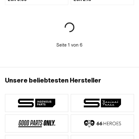
Nenndurchmesser (Gewinde): 6 mm ·
M4x0.7 (Standardgewinde) ·
Höhe: 25 mm · Antrieb:
Gewindeart: M5x0.8
Aussensechskant · Oberfläche:
(Standardgewinde) · Gewindeart:
verzinkt (blau) · Schlüsselweite: 10
M6x1 (Standardgewinde) ·
mm · Gewindetiefe: 21.6 mm
Gewindeart: M8x1.25
(Standardgewinde) ·
Nenndurchmesser (Gewinde): 4 mm ·
Nenndurchmesser (Gewinde): 5 mm ·
Nenndurchmesser (Gewinde): 6 mm ·
Seite
1
von
6
Nenndurchmesser (Gewinde): 8 mm ·
Nenndurchmesser (Gewinde): 10 mm ·
Antrieb: Aussensechskant
Unsere beliebtesten Hersteller