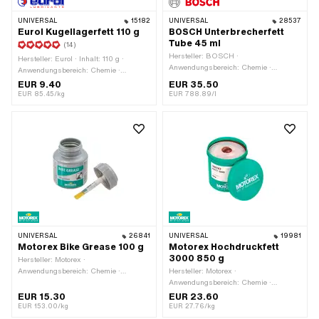
UNIVERSAL
15182
UNIVERSAL
28537
Eurol Kugellagerfett 110 g
BOSCH Unterbrecherfett
Tube 45 ml
(14)
Hersteller: BOSCH ·
Hersteller: Eurol · Inhalt: 110 g ·
Anwendungsbereich: Chemie ·
Anwendungsbereich: Chemie ·
Anwendungsbereich: Fett · Inhalt: 45
Anwendungsbereich: Fett ·
EUR 9.40
EUR 35.50
ml · Gefahrenhinweis: Schädlich für
Temperaturbeständigkeit (min.): -30 -
EUR 85.45/kg
EUR 788.89/l
Wasserorganismen (mit langfristiger
120 °C
Wirkung)
UNIVERSAL
26841
UNIVERSAL
19981
Motorex Bike Grease 100 g
Motorex Hochdruckfett
3000 850 g
Hersteller: Motorex ·
Anwendungsbereich: Chemie ·
Hersteller: Motorex ·
Anwendungsbereich: Fett · Inhalt: 100
Anwendungsbereich: Chemie ·
g · Temperaturbeständigkeit (min.):
Anwendungsbereich: Fett · Inhalt: 850
EUR 15.30
EUR 23.60
-30 - 120 °C
g · Gefahrenhinweis: Verursacht
EUR 153.00/kg
EUR 27.76/kg
schwere Augenreizung · Signalwort: