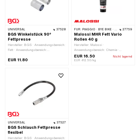
UNIVERSAL
37528
FÜR:
PIAGGIO · BYE BIKE · SUZUKI · PEUGEOT
27759
BGS Winkelstück 90°
Malossi MHR Fett Vario
Fettpresse
Rollen 40 g
Hersteller: BGS · Anwendungsbereich:
Hersteller: Malossi ·
Fett · Anwendungsbereich:
Anwendungsbereich: Chemie ·
Werkstattzubehör
Anwendungsbereich: Fett · Inhalt: 40 g
EUR 16.50
Nicht lagernd
EUR 11.80
EUR 412.50/kg
UNIVERSAL
37527
BGS Schlauch Fettpresse
flexibel
Hersteller: BGS · Anwendungsbereich: