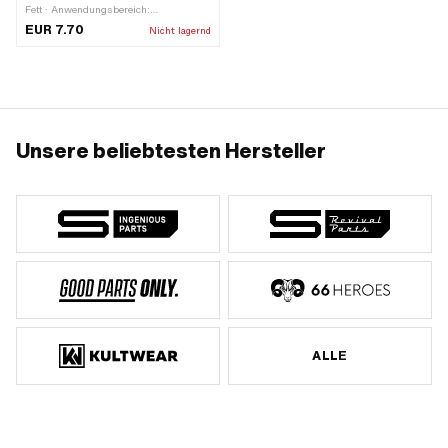
Fett · Anwendungsbereich:
Werkstattzubehör · Material: Gummi
EUR 7.70
Nicht lagernd
Unsere beliebtesten Hersteller
ALLE