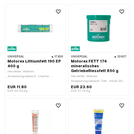
Achtung · Gefahrenpiktogramm:
GHS07 - Vorsicht gefährlich ·
Temperaturbeständigkeit (min.): -30 -
150 °C
UNIVERSAL
17426
UNIVERSAL
32407
Motorex Lithiumfett 190 EP
Motorex FETT 174
400 g
mineralisches
Getriebefliessfett 850 g
Hersteller: Motorex ·
Anwendungsbereich: Chemie ·
Hersteller: Motorex ·
Anwendungsbereich: Fett · Inhalt: 400
Anwendungsbereich: Fett · Inhalt: 850
g · Temperaturbeständigkeit (min.):
g · Temperaturbeständigkeit (min.):
EUR 11.80
EUR 23.60
-30 - 120 °C
-30 - 120 °C
EUR 29.50/kg
EUR 27.76/kg