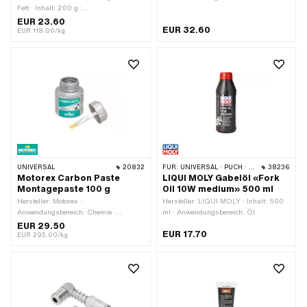
Fett · Inhalt: 200 g ·
Werkstattzubehör · Material: Stahl
Temperaturbeständigkeit (min.): -30 -
EUR 23.60
EUR 32.60
110 °C
EUR 118.00/kg
UNIVERSAL
20832
FÜR:
UNIVERSAL · PUCH · SACHS · PONY / CILO (BETA 521 & 512) · PIAGGIO · ZÜNDAPP BELMONDO · TOMOS · CILO · HERCULES · KREIDLER · ZÜNDAPP
38236
Motorex Carbon Paste
LIQUI MOLY Gabelöl «Fork
Montagepaste 100 g
Oil 10W medium» 500 ml
Hersteller: Motorex ·
Hersteller: LIQUI MOLY · Inhalt: 500
Anwendungsbereich: Chemie ·
ml · Anwendungsbereich: Öl
Anwendungsbereich: Fett · Inhalt: 100
EUR 29.50
EUR 17.70
g
EUR 295.00/kg