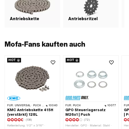
Antriebskette
Antriebsritzel
Mofa-Fans kauften auch
HOT
HOT
FÜR:
UNIVERSAL · PUCH · SACHS · PONY / CILO (BETA 521 & 512) · ZÜNDAPP BELMONDO · TOMOS · BYE BIKE · ALPA CHOPPER / TURBO · CILO
10040
FÜR:
PUCH
10077
FÜR
KMC Antriebskette 415H
GPO Steuerlagersatz
GP
(verstärkt) 128L
M26x1 | Puch
| 
(138)
(72)
Kettenteilung: 1/2" x 3/16" ·
Hersteller: GPO · Material: Stahl ·
Her