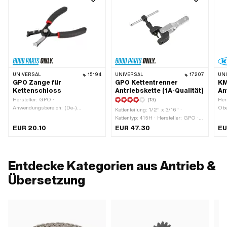
UNIVERSAL
15194
UNIVERSAL
17207
UN
GPO Zange für
GPO Kettentrenner
KM
Kettenschloss
Antriebskette (1A-Qualität)
An
Hersteller: GPO ·
(13)
Her
Anwendungsbereich: (De-)
Obe
Kettenteilung: 1/2" x 3/16" ·
Montagewerkzeug
x 5
Kettentyp: 415H · Hersteller: GPO ·
Ket
Material: Stahl · Breite: 34 mm ·
EUR 20.10
EUR 47.30
EU
Art
Oberfläche: brüniert · Oberfläche:
m
verzinkt (blau) · Gesamtlänge: 117
mm · Anwendungsbereich: (De-)
Montagewerkzeug
Entdecke Kategorien aus Antrieb &
Übersetzung