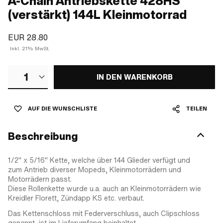
A-Chain Antriebskette 428HS
(verstärkt) 144L Kleinmotorrad
EUR 28.80
Inkl. 21% MwSt.
1
IN DEN WARENKORB
AUF DIE WUNSCHLISTE
TEILEN
Beschreibung
1/2" x 5/16" Kette, welche über 144 Glieder verfügt und
zum Antrieb diverser Mopeds, Kleinmotorrädern und
Motorrädern passt.
Diese Rollenkette wurde u.a. auch an Kleinmotorrädern wie
Kreidler Florett, Zündapp KS etc. verbaut.
Das Kettenschloss mit Federverschluss, auch Clipschloss
genannt, ist im Lieferumfang beinhaltet.