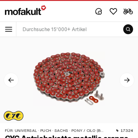
FÜR:
UNIVERSAL · PUCH · SACHS · PONY / CILO (BETA 521 & 512) · ZÜNDAPP BELMONDO · TOMOS · BYE BIKE
17324