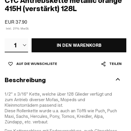
CYC Antriebskette metallic orange
415H (verstärkt) 128L
EUR 37.90
Inkl. 21% MwSt.
1
IN DEN WARENKORB
AUF DIE WUNSCHLISTE
TEILEN
Beschreibung
1/2" x 3/16" Kette, welche über 128 Glieder verfügt und
zum Antrieb diverser Mofas, Mopeds und
Kleinmotorrädern passend ist.
Diese Rollenkette wurde u.a. auch an Töffli wie Puch, Puch
Maxi, Sachs, Hercules, Pony, Tomos, Kreidler, Alpa,
Zündapp, etc. verbaut.
Das Kettenschloss mit Federverschluss, auch Clipschloss