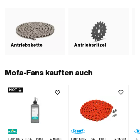
Antriebskette
Antriebsritzel
Mofa-Fans kauften auch
HOT
FÜR:
UNIVERSAL · PUCH · SACHS · TOMOS · BYE BIKE
10366
FÜR:
UNIVERSAL · PUCH · SACHS · PONY / CILO (BETA 521 & 512) · PIAGGIO · ZÜNDAPP BELMONDO · SOLEX · ALPA CHOPPER / TURBO · CILO
11739
FÜR