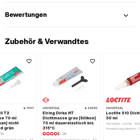
Bewertungen
Zubehör & Verwandtes
11517
UNIVERSAL
24585
UNIVERSAL
il T2
Elring Dirko HT
Loctite 510 Dic
se 70 ml
Dichtmasse grau (Silikon)
50 ml
an) nicht
70 ml dauerelastisch bis
Hersteller: Loctite · Mat
d grün
315°C
Anwendungsbereich: C
(9)
(8)
Farbe: pink · Inhalt: 50
Gefahrenhinweis: Kann
tändigkeit (min.): -55
Temperaturbeständigkeit (min.): -60