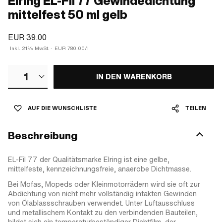
Elring EL-Fil 77 Gewindedichtung
mittelfest 50 ml gelb
EUR 39.00
Inkl. 21% MwSt.
·
EUR 780.00/l
1
IN DEN WARENKORB
AUF DIE WUNSCHLISTE
TEILEN
Beschreibung
EL-Fil 77 der Qualitätsmarke Elring ist eine gelbe,
mittelfeste, kennzeichnungsfreie, anaerobe Dichtmasse.
Bei Mofas, Mopeds oder Kleinmotorrädern wird sie oft zur
Abdichtung von nicht mehr vollständig intakten Gewinden
von Ölablassschrauben verwendet. Unter Luftausschluss
und metallischem Kontakt zu den verbindenden Bauteilen,
bildet sich ein temperaturbeständiger Dichtfilm, der