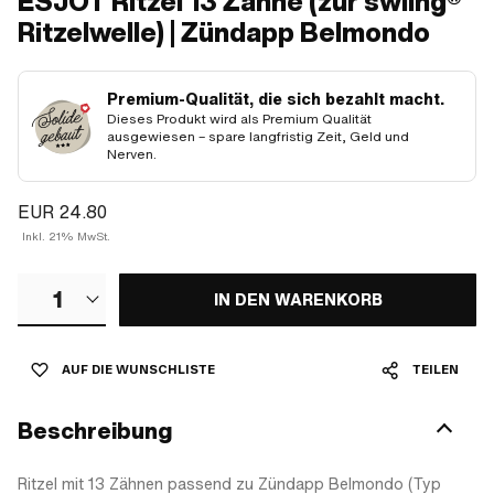
ESJOT Ritzel 13 Zähne (zur swiing®
Ritzelwelle) | Zündapp Belmondo
Premium-Qualität, die sich bezahlt macht.
Dieses Produkt wird als Premium Qualität
ausgewiesen – spare langfristig Zeit, Geld und
Nerven.
EUR 24.80
Inkl. 21% MwSt.
1
IN DEN WARENKORB
AUF DIE WUNSCHLISTE
TEILEN
Beschreibung
Ritzel mit 13 Zähnen passend zu Zündapp Belmondo (Typ