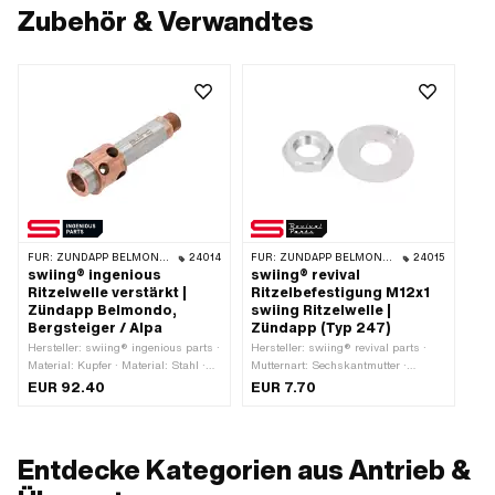
Zubehör & Verwandtes
FÜR:
ZÜNDAPP BELMONDO · ALPA CHOPPER / TURBO · ZÜNDAPP
24014
FÜR:
ZÜNDAPP BELMONDO · ZÜNDAPP
24015
swiing® ingenious
swiing® revival
Ritzelwelle verstärkt |
Ritzelbefestigung M12x1
Zündapp Belmondo,
swiing Ritzelwelle |
Bergsteiger / Alpa
Zündapp (Typ 247)
Hersteller: swiing® ingenious parts ·
Hersteller: swiing® revival parts ·
Material: Kupfer · Material: Stahl ·
Mutternart: Sechskantmutter ·
Oberfläche: beschichtet · Oberfläche:
Antrieb: Aussensechskant ·
EUR 92.40
EUR 7.70
blank · Aufnahmeart: Ø15 x SW12 ·
Gewindeart: MF12x1 (Feingewinde) ·
Ø Innenseite: 12 mm · Gesamtlänge:
Nenndurchmesser (Gewinde): 12
82.6 mm · Ø aussen: 22 mm · Ø
mm · Schlüsselweite: 19 mm
aussen: 23.8 mm · Gewindeart:
Entdecke Kategorien aus Antrieb &
MF12x1 (Feingewinde)