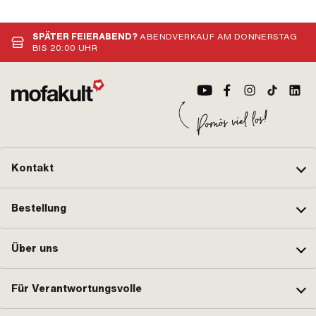
Zündkerzenstecker · Pony OEM-Nr.:
Spiegelstange: 230 mm ·
Bes
A2099 · Sachs OEM-Nr.: 0265 100
Gewindegrösse: M8 · Gesamtlänge:
mm 
00
285 mm
Kab
SPÄTER FEIERABEND?
ABENDVERKAUF AM DONNERSTAG
BIS 20:00 UHR
Kontakt
Bestellung
Über uns
Für Verantwortungsvolle