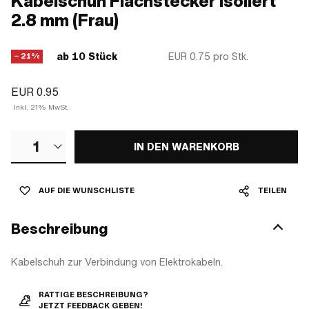
Kabelschuh Flachstecker isoliert
2.8 mm (Frau)
ab 10 Stück
EUR 0.75
pro Stk.
− 21%
EUR 0.95
Inkl. 21% MwSt.
1
IN DEN WARENKORB
AUF DIE WUNSCHLISTE
TEILEN
Beschreibung
Kabelschuh zur Verbindung von Elektrokabeln.
RATTIGE BESCHREIBUNG?
JETZT FEEDBACK GEBEN!