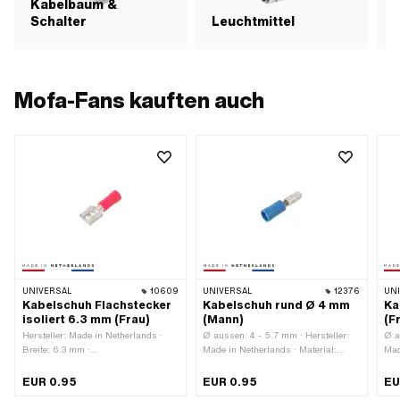
Kabelbaum &
Schalter
Leuchtmittel
R
Mofa-Fans kauften auch
UNIVERSAL
10609
UNIVERSAL
12376
UN
Kabelschuh Flachstecker
Kabelschuh rund Ø 4 mm
Ka
isoliert 6.3 mm (Frau)
(Mann)
(F
Hersteller: Made in Netherlands ·
Ø aussen: 4 - 5.7 mm · Hersteller:
Ø a
Breite: 6.3 mm ·
Made in Netherlands · Material:
Mad
Anwendungsbereich:
Kunststoff · Anzahl Anschlüsse: 1
Kun
Werkstattzubehör · Anzahl
Stk. · Farbe: blau · Gesamtlänge: 22
Stk
EUR 0.95
EUR 0.95
EU
Anschlüsse: 1 Stk. · Farbe: rot
mm · Anwendungsbereich:
bla