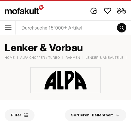
Lenker & Vorbau
HOME
|
ALPA CHOPPER / TURBO
|
RAHMEN
|
LENKER & ANBAUTEILE
|
Filter
Sortieren:
Beliebtheit