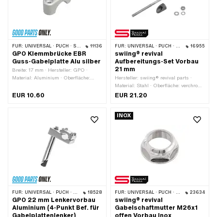
FÜR:
UNIVERSAL · PUCH · SACHS · PONY / CILO (BETA 521 & 512) · PIAGGIO
11136
FÜR:
UNIVERSAL · PUCH · SACHS · PIAGGIO · ZÜNDAPP BELMONDO
16955
GPO Klemmbrücke EBR
swiing® revival
Guss-Gabelplatte Alu silber
Aufbereitungs-Set Vorbau
21 mm
Breite: 17 mm · Hersteller: GPO ·
Material: Aluminium · Oberfläche:
Hersteller: swiing® revival parts ·
eloxiert · Farbe: silber · Gesamtlänge:
Material: Stahl · Oberfläche: verchromt
47 mm · Klemmdurchmesser: 22 mm ·
· Antrieb: Aussensechskant ·
EUR 10.60
EUR 21.20
Höhe: 20.4 mm · Ø Befestigungsloch:
Gesamtlänge: 215 mm · Ø Vorbau: 21
6.4 mm · Anzahl Befestigungspunkte:
mm
INOX
2 Stk. · Lochabstand: 30 mm
FÜR:
UNIVERSAL · PUCH · SACHS · PIAGGIO
18528
FÜR:
UNIVERSAL · PUCH · SACHS · PONY / CILO (BETA 521 & 512) · ZÜNDAPP BELMONDO · TOMOS
23634
GPO 22 mm Lenkervorbau
swiing® revival
Aluminium (4-Punkt Bef. für
Gabelschaftmutter M26x1
Gabelplattenlenker)
offen Vorbau Inox