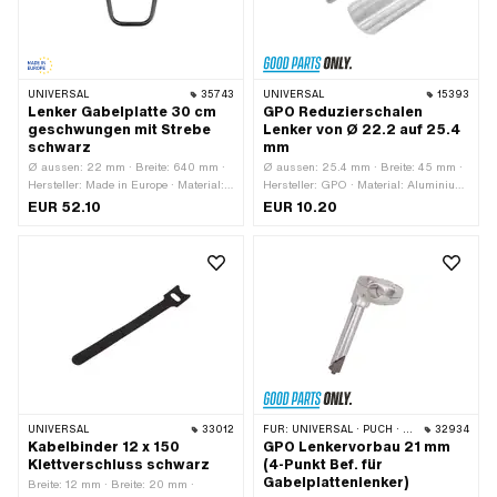
UNIVERSAL
35743
UNIVERSAL
15393
Lenker Gabelplatte 30 cm
GPO Reduzierschalen
geschwungen mit Strebe
Lenker von Ø 22.2 auf 25.4
schwarz
mm
Ø aussen: 22 mm · Breite: 640 mm ·
Ø aussen: 25.4 mm · Breite: 45 mm ·
Hersteller: Made in Europe · Material:
Hersteller: GPO · Material: Aluminium
Stahl · Oberfläche: lackiert · Farbe:
· Ø innen: 22.2 mm
EUR 52.10
EUR 10.20
schwarz · Länge
Gabelplattenaufnahme: 80 mm ·
Befestigungsart: Gabelplatte ·
Klemmdurchmesser: 22 mm · Höhe:
280 mm · Länge Lenkerenden: 190
mm · Querstange: Ja · Ø Strebe: 10
mm · Länge Strebe: 200 mm
UNIVERSAL
33012
FÜR:
UNIVERSAL · PUCH · SACHS · PIAGGIO
32934
Kabelbinder 12 x 150
GPO Lenkervorbau 21 mm
Klettverschluss schwarz
(4-Punkt Bef. für
Gabelplattenlenker)
Breite: 12 mm · Breite: 20 mm ·