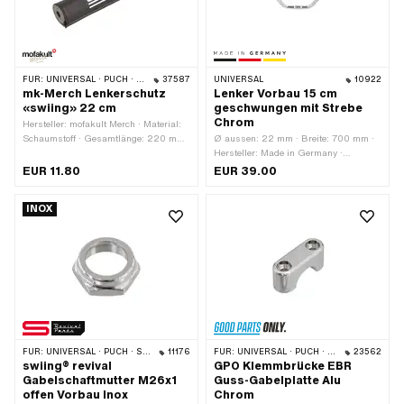
FÜR:
UNIVERSAL · PUCH · SACHS · PONY / CILO (BETA 521 & 512) · PIAGGIO · ZÜNDAPP BELMONDO · TOMOS · CILO · HERCULES · KREIDLER · ZÜNDAPP
37587
UNIVERSAL
10922
mk-Merch Lenkerschutz
Lenker Vorbau 15 cm
«swiing» 22 cm
geschwungen mit Strebe
Chrom
Hersteller: mofakult Merch · Material:
Schaumstoff · Gesamtlänge: 220 mm
Ø aussen: 22 mm · Breite: 700 mm ·
· Farbe: schwarz · Ø innen: 13 mm · Ø
Hersteller: Made in Germany ·
aussen: 40 mm
Material: Stahl · Oberfläche: verchromt
EUR 11.80
EUR 39.00
· Farbe: Chrom · Befestigungsart:
Vorbaumontage · Klemmdurchmesser:
INOX
25 mm · Höhe: 150 mm · Länge
Lenkerenden: 160 mm · Querstange:
Ja · Ø Strebe: 14 mm · Länge Strebe:
230 mm
FÜR:
UNIVERSAL · PUCH · SACHS · PONY / CILO (BETA 521 & 512) · ZÜNDAPP BELMONDO · TOMOS
11176
FÜR:
UNIVERSAL · PUCH · SACHS · PONY / CILO (BETA 521 & 512) · PIAGGIO
23562
swiing® revival
GPO Klemmbrücke EBR
Gabelschaftmutter M26x1
Guss-Gabelplatte Alu
offen Vorbau Inox
Chrom