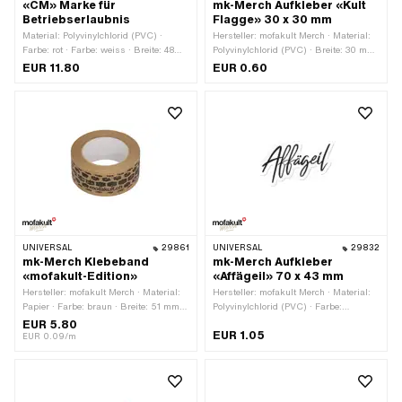
«CM» Marke für
mk-Merch Aufkleber «Kult
Betriebserlaubnis
Flagge» 30 x 30 mm
Material: Polyvinylchlorid (PVC) ·
Hersteller: mofakult Merch · Material:
Farbe: rot · Farbe: weiss · Breite: 48
Polyvinylchlorid (PVC) · Breite: 30 mm
mm · Höhe: 22 mm · Beschaffenheit
· Höhe: 30 mm · Beschaffenheit
EUR 11.80
EUR 0.60
Rückseite: Klebstoff · Verwendungsort:
Rückseite: Klebstoff · Verwendungsort:
Rahmen (+ Tank) · Transferfolie: Nein
Universal · Transferfolie: Nein
UNIVERSAL
29861
UNIVERSAL
29832
mk-Merch Klebeband
mk-Merch Aufkleber
«mofakult-Edition»
«Affägeil» 70 x 43 mm
Hersteller: mofakult Merch · Material:
Hersteller: mofakult Merch · Material:
Papier · Farbe: braun · Breite: 51 mm ·
Polyvinylchlorid (PVC) · Farbe:
Gesamtlänge: 66000 mm ·
schwarz · Farbe: weiss · Breite: 70
EUR 5.80
EUR 1.05
Beschaffenheit Rückseite: Klebstoff ·
mm · Höhe: 43 mm · Oberfläche: matt ·
EUR 0.09/m
Verwendungsort: Universal ·
Beschaffenheit Rückseite: Klebstoff ·
Transferfolie: Nein
Verwendungsort: Universal ·
Transferfolie: Nein