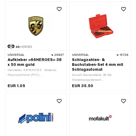
Transferfolie: Nein
UNIVERSAL
29827
UNIVERSAL
15728
Aufkleber «66HEROES» 38
Schlagzahlen- &
x 50 mm gold
Buchstaben-Set 4 mm mit
Schlagautomat
Hersteller: 66HEROES · Material:
Polyvinylchlorid (PVC) ·
Anzahl Bestandteile: 38 Stk. ·
Verwendungsort: Universal · Farbe:
Anwendungsbereich:
gold · Beschaffenheit Rückseite:
Werkstattzubehör
EUR 1.05
EUR 35.50
Klebstoff · Beständigkeit: UV-
beständig · Transferfolie: Nein · Breite:
37 mm · Höhe: 50 mm