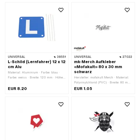
Klebstoff · Beständigkeit: UV-
beständig · Beständigkeit:
benzinbeständig · Transferfolie: Ja ·
Breite: 120 mm · Höhe: 30 mm
UNIVERSAL
38551
UNIVERSAL
27022
L-Schild (Lernfahrer) 12 x 12
mk-Merch Aufkleber
cm Alu
«Mofakult» 80 x 30 mm
schwarz
Material: Aluminium · Farbe: blau ·
Farbe: weiss · Breite: 120 mm · Höhe:
Hersteller: mofakult Merch · Material:
120 mm
Polyvinylchlorid (PVC) · Breite: 80 mm
· Höhe: 30 mm · Beschaffenheit
EUR 8.20
EUR 1.05
Rückseite: Klebstoff · Verwendungsort:
Universal · Transferfolie: Nein