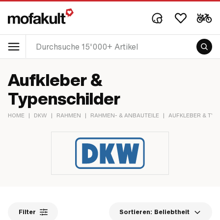
Aufkleber &
Typenschilder
HOME
|
DKW
|
RAHMEN
|
RAHMEN- & ANBAUTEILE
|
AUFKLEBER & TYP
Filter
Sortieren:
Beliebtheit