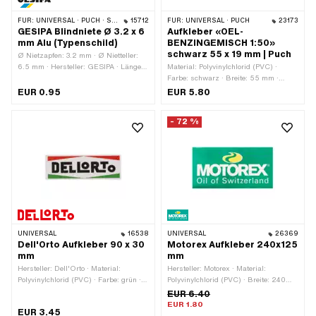
FÜR:
UNIVERSAL · PUCH · SACHS
15712
FÜR:
UNIVERSAL · PUCH
23173
GESIPA Blindniete Ø 3.2 x 6
Aufkleber «OEL-
mm Alu (Typenschild)
BENZINGEMISCH 1:50»
schwarz 55 x 19 mm | Puch
Ø Nietzapfen: 3.2 mm · Ø Nietteller:
6.5 mm · Hersteller: GESIPA · Länge
Material: Polyvinylchlorid (PVC) ·
Nietzapfen: 6 mm · Material:
Farbe: schwarz · Breite: 55 mm ·
Aluminium · Material: Stahl · Ø
Höhe: 19 mm · Beschaffenheit
EUR 0.95
EUR 5.80
Bohrung: 3.5 mm · Klemmbereich: 1.5
Rückseite: Klebstoff · Beständigkeit:
- 3.5 mm
UV-beständig · Beständigkeit:
- 72 %
benzinbeständig · Verwendungsort:
Tank (+ Rahmen) · Transferfolie: Nein
UNIVERSAL
16538
UNIVERSAL
26369
Dell'Orto Aufkleber 90 x 30
Motorex Aufkleber 240x125
mm
mm
Hersteller: Dell'Orto · Material:
Hersteller: Motorex · Material:
Polyvinylchlorid (PVC) · Farbe: grün ·
Polyvinylchlorid (PVC) · Breite: 240
Farbe: rot · Farbe: schwarz · Farbe:
mm · Höhe: 125 mm · Beschaffenheit
EUR 6.40
weiss · Breite: 90 mm · Höhe: 30 mm ·
Rückseite: Klebstoff · Verwendungsort:
EUR 1.80
EUR 3.45
Beschaffenheit Rückseite: Klebstoff ·
Universal · Transferfolie: Nein