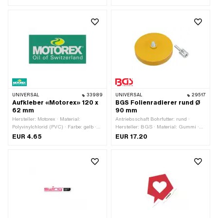
Verwendungsort: Universal ·
Transferfolie: Nein
UNIVERSAL
33989
UNIVERSAL
29517
Aufkleber «Motorex» 120 x
BGS Folienradierer rund Ø
62 mm
90 mm
Hersteller: Motorex · Material:
Antriebsschaft Bohrfutter: rund ·
Polyvinylchlorid (PVC) · Farbe: gelb ·
Hersteller: BGS · Material: Gummi ·
Farbe: grün · Farbe: weiss · Breite:
Durchmesser: 90 mm · Höhe: 15 mm ·
EUR 4.65
EUR 17.20
120 mm · Höhe: 62 mm · Oberfläche:
Anzahl Bestandteile: 2 Stk. ·
glänzend · Beschaffenheit Rückseite:
Anwendungsbereich:
Klebstoff · Transferfolie: Nein
Werkstattzubehör