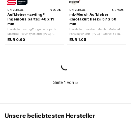
UNIVERSAL
27017
UNIVERSAL
27025
Aufkleber «swiing®
mk-Merch Aufkleber
ingenious parts» 48 x 11
«mofakult Herz» 57 x 50
mm
mm
Hersteller: swiing® ingenious parts ·
Hersteller: mofakult Merch · Material:
Material: Polyvinylchlorid (PVC) ·
Polyvinylchlorid (PVC) · Breite: 57 mm
Farbe: rot · Farbe: schwarz · Farbe:
· Höhe: 50 mm · Beschaffenheit
EUR 0.60
EUR 1.05
weiss · Breite: 48 mm · Höhe: 11 mm ·
Rückseite: Klebstoff · Verwendungsort:
Oberfläche: matt · Beschaffenheit
Universal · Transferfolie: Nein
Rückseite: Klebstoff · Verwendungsort:
Universal · Transferfolie: Nein
Seite
1
von
5
Unsere beliebtesten Hersteller