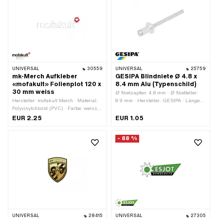
Transferfolie: Ja
UNIVERSAL
30559
UNIVERSAL
25759
mk-Merch Aufkleber
GESIPA Blindniete Ø 4.8 x
«mofakult» Folienplot 120 x
8.4 mm Alu (Typenschild)
30 mm weiss
Ø Nietzapfen: 4.8 mm · Ø Nietteller:
Hersteller: mofakult Merch · Material:
8.9 mm · Hersteller: GESIPA · Länge
Polyvinylchlorid (PVC) · Farbe: weiss ·
Nietzapfen: 8.4 mm · Material:
Breite: 120 mm · Höhe: 30 mm ·
Aluminium · Material: Stahl · Ø
EUR 2.25
EUR 1.05
Beschaffenheit Rückseite: Klebstoff ·
Bohrung: 5 mm · Klemmbereich: 2.5 -
Beständigkeit: UV-beständig ·
4.5 mm
- 88 %
Beständigkeit: benzinbeständig ·
Verwendungsort: Universal ·
Transferfolie: Ja
UNIVERSAL
28415
UNIVERSAL
27305