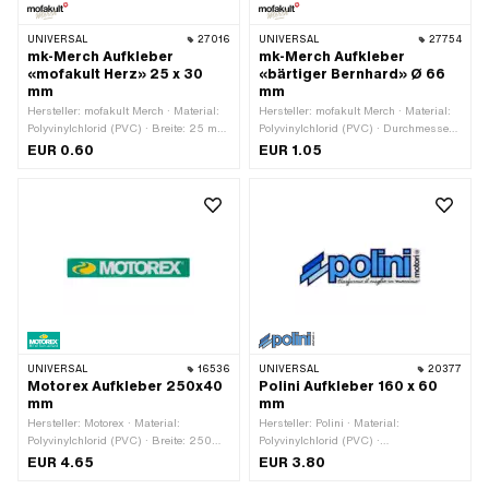
UNIVERSAL
27016
UNIVERSAL
27754
mk-Merch Aufkleber
mk-Merch Aufkleber
«mofakult Herz» 25 x 30
«bärtiger Bernhard» Ø 66
mm
mm
Hersteller: mofakult Merch · Material:
Hersteller: mofakult Merch · Material:
Polyvinylchlorid (PVC) · Breite: 25 mm
Polyvinylchlorid (PVC) · Durchmesser:
· Höhe: 30 mm · Beschaffenheit
66 mm · Breite: 58 mm · Höhe: 48 mm
EUR 0.60
EUR 1.05
Rückseite: Klebstoff · Verwendungsort:
· Beschaffenheit Rückseite: Klebstoff ·
Universal · Transferfolie: Nein
Verwendungsort: Universal ·
Transferfolie: Nein
UNIVERSAL
16536
UNIVERSAL
20377
Motorex Aufkleber 250x40
Polini Aufkleber 160 x 60
mm
mm
Hersteller: Motorex · Material:
Hersteller: Polini · Material:
Polyvinylchlorid (PVC) · Breite: 250
Polyvinylchlorid (PVC) ·
mm · Höhe: 40 mm · Beschaffenheit
Verwendungsort: Universal ·
EUR 4.65
EUR 3.80
Rückseite: Klebstoff · Verwendungsort:
Beschaffenheit Rückseite: Klebstoff ·