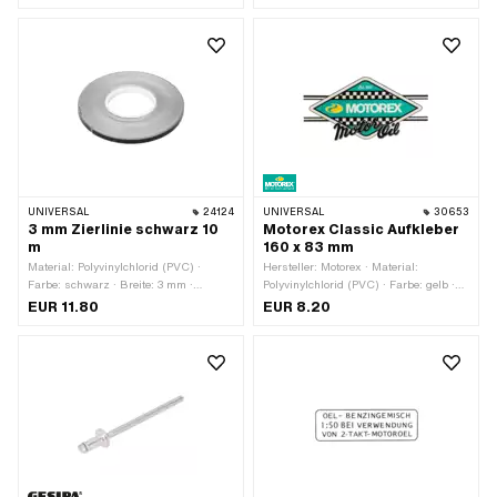
Transferfolie: Nein
weiss · Breite: 90 mm · Höhe: 19 mm ·
Oberfläche: matt · Beschaffenheit
Rückseite: Klebstoff · Verwendungsort:
Universal · Transferfolie: Nein
UNIVERSAL
24124
UNIVERSAL
30653
3 mm Zierlinie schwarz 10
Motorex Classic Aufkleber
m
160 x 83 mm
Material: Polyvinylchlorid (PVC) ·
Hersteller: Motorex · Material:
Farbe: schwarz · Breite: 3 mm ·
Polyvinylchlorid (PVC) · Farbe: gelb ·
Gesamtlänge: 10000 mm ·
Farbe: grün · Farbe: schwarz · Breite:
EUR 11.80
EUR 8.20
Beschaffenheit Rückseite: Klebstoff ·
163 mm · Höhe: 83 mm · Beständigkeit:
Verwendungsort: Rahmen (+ Tank) ·
UV-beständig · Beständigkeit:
Transferfolie: Nein
benzinbeständig · Verwendungsort:
Universal · Umrandung:
konturgeschnitten · Transferfolie: Nein