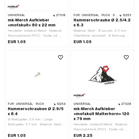
UNIVERSAL
27018
FÜR:
UNIVERSAL · PUCH · SACHS
12253
mk-Merch Aufkleber
Hammerschraube Ø 2.5/4.2
«mofakult» 80 x 22 mm
x 6.3
Hersteller: mofakult Merch · Material:
Material: Stahl · Ø aussen: 2.5 mm ·
Polyvinylchlorid (PVC) · Farbe: rot ·
Oberfläche: vernickelt · Ø Bohrung:
Farbe: schwarz · Farbe: weiss · Breite:
2.2 mm · Gesamtlänge: 6.3 mm · Ø
EUR 1.05
EUR 1.05
80 mm · Höhe: 22 mm · Oberfläche:
Kopf aussen: 4.2 mm
matt · Beschaffenheit Rückseite:
Klebstoff · Verwendungsort: Universal ·
Umrandung: konturgeschnitten ·
Transferfolie: Nein
FÜR:
UNIVERSAL · PUCH
12254
UNIVERSAL
27028
Hammerschrauben Ø 2.9/5
mk-Merch Aufkleber
x 8.4
«mofakult Matterhorn» 120
x 79 mm
Ø Nietzapfen: 2.4 mm · Länge
Nietzapfen: 0.7 mm · Material: Stahl ·
Hersteller: mofakult Merch · Material:
Ø aussen: 2.9 mm · Oberfläche:
Polyvinylchlorid (PVC) · Farbe: rot ·
vernickelt · Ø Bohrung: 2.5 mm · Ø
Farbe: schwarz · Farbe: weiss · Breite:
EUR 1.05
EUR 2.25