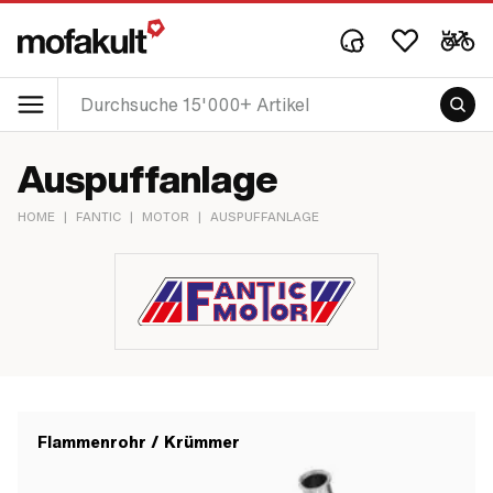
Auspuffanlage
HOME
|
FANTIC
|
MOTOR
|
AUSPUFFANLAGE
Flammenrohr / Krümmer