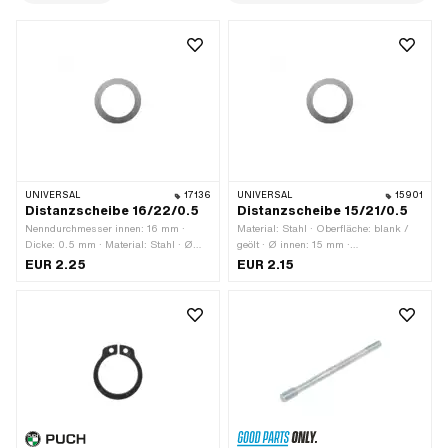
UNIVERSAL
17136
UNIVERSAL
15901
Distanzscheibe 16/22/0.5
Distanzscheibe 15/21/0.5
Nenndurchmesser innen: 16 mm ·
Material: Stahl · Oberfläche: blank /
Dicke: 0.5 mm · Material: Stahl · Ø
geölt · Ø innen: 15 mm ·
aussen: 21 mm · Ø innen: 16 mm ·
Nenndurchmesser innen: 15 mm · Ø
EUR 2.25
EUR 2.15
Oberfläche: blank / geölt
aussen: 21 mm · Dicke: 0.5 mm