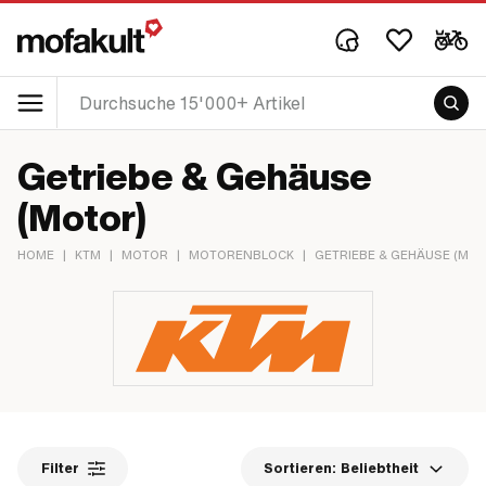
Getriebe & Gehäuse
(Motor)
HOME
|
KTM
|
MOTOR
|
MOTORENBLOCK
|
GETRIEBE & GEHÄUSE (MO
Filter
Sortieren:
Beliebtheit