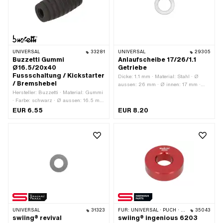
Schaft: 43 mm · Gewindelänge: 22
mm · Festigkeitsklasse: A2-70
UNIVERSAL
33281
UNIVERSAL
29305
Buzzetti Gummi
Anlaufscheibe 17/26/1.1
Ø16.5/20x40
Getriebe
Fussschaltung / Kickstarter
Dicke: 1.1 mm · Material: Stahl · Ø
/ Bremshebel
aussen: 26 mm · Ø innen: 17 mm ·
Hersteller: Buzzetti · Material: Gummi
Oberfläche: gehärtet & geschliffen
· Farbe: schwarz · Ø aussen: 16.5 mm
· Ø aussen: 20 mm · Ø innen: 7.1 mm
EUR 6.55
EUR 8.20
· Oberfläche: gerillt · Gesamtlänge: 40
mm
UNIVERSAL
31323
FÜR:
UNIVERSAL · PUCH · TOMOS · CILO
35043
swiing® revival
swiing® ingenious 6203