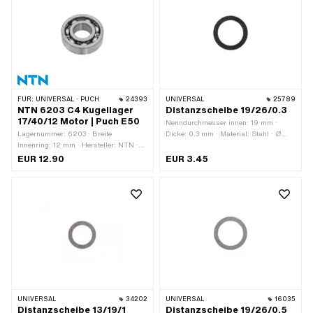
mm
FÜR:
UNIVERSAL · PUCH
24393
UNIVERSAL
25789
NTN 6203 C4 Kugellager
Distanzscheibe 19/26/0.3
17/40/12 Motor | Puch E50
Nenndurchmesser innen: 19 mm ·
Lagernummer: 6203 · Breite
Dicke: 0.3 mm · Material: Stahl · Ø
Innenring: 12 mm · Hersteller: NTN ·
aussen: 26 mm · Ø innen: 19 mm ·
Lagerluft: C4 · Lagerkäfig:
Oberfläche: blank / geölt
EUR 12.90
EUR 3.45
Stahlblechkäfig kugelgeführt ·
Material: Stahl · Lagerart:
Rillenkugellager · Breite: 12 mm · Ø
aussen: 40 mm · Ø innen: 17 mm ·
Anwendungsbereich: Standard
UNIVERSAL
34202
UNIVERSAL
16035
Distanzscheibe 13/19/1
Distanzscheibe 19/26/0.5