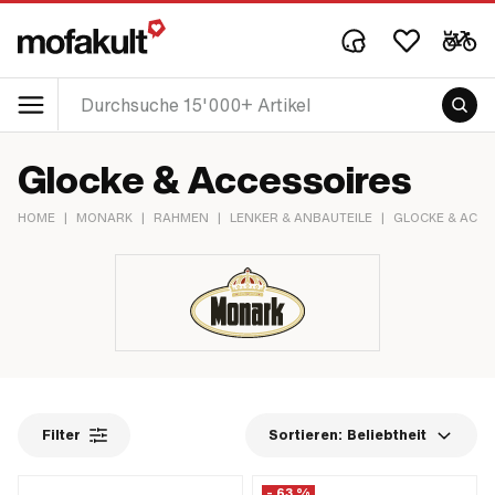
Glocke & Accessoires
HOME
|
MONARK
|
RAHMEN
|
LENKER & ANBAUTEILE
|
GLOCKE & ACC
Filter
Sortieren:
Beliebtheit
- 63 %