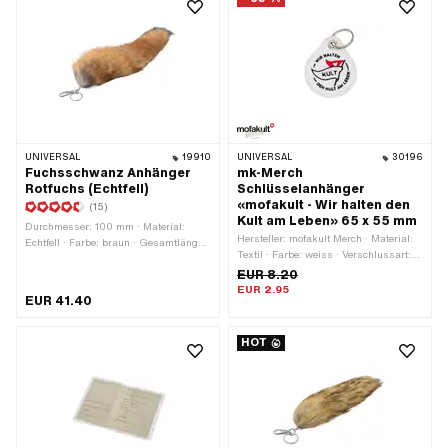
UNIVERSAL
19910
UNIVERSAL
30196
Fuchsschwanz Anhänger
mk-Merch
Rotfuchs (Echtfell)
Schlüsselanhänger
«mofakult - Wir halten den
(15)
Kult am Leben» 65 x 55 mm
Durchmesser: 100 mm · Material:
Hersteller: mofakult Merch · Material:
Echtfell · Farbe: braun · Gesamtlänge:
Textil · Farbe: weiss · Verschlussart:
400 mm · Verschlussart:
Schlüsselring · Gesamtlänge: 65 mm
EUR 8.20
Karabinerhaken
· Breite: 55 mm
EUR 2.95
EUR 41.40
HOT