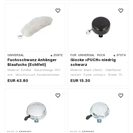
UNIVERSAL
25972
FÜR:
UNIVERSAL · PUCH
37074
Fuchsschwanz Anhänger
Glocke «PUCH» niedrig
Blaufuchs (Echtfell)
schwarz
Material: Echtfell · Gesamtlänge: 300
Material: Blech (Stahl) · Oberfläche:
mm · Verschlussart: Karabinerhaken
lackiert · Farbe: schwarz · Breite: 75
mm · Ø Kopf aussen: 55 mm ·
EUR 43.80
EUR 15.30
Klemmdurchmesser: 18 mm ·
Klemmdurchmesser: 22 mm ·
Gewindegrösse: M4 · Höhe: 27 mm ·
Höhe: 50 mm