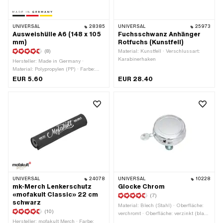
UNIVERSAL
28385
UNIVERSAL
25973
Ausweishülle A6 (148 x 105
Fuchsschwanz Anhänger
mm)
Rotfuchs (Kunstfell)
(8)
Material: Kunstfell · Verschlussart:
Karabinerhaken
Hersteller: Made in Germany ·
Material: Polypropylen (PP) · Farbe:
transparent · Breite: 148 mm ·
EUR 5.60
EUR 28.40
Gesamtlänge: 105 mm · DIN Format:
A6
UNIVERSAL
24078
UNIVERSAL
10228
mk-Merch Lenkerschutz
Glocke Chrom
«mofakult Classic» 22 cm
(7)
schwarz
Material: Blech (Stahl) · Oberfläche:
(10)
verchromt · Oberfläche: verzinkt (blau)
Hersteller: mofakult Merch · Farbe:
· Farbe: Chrom · Breite: 58 mm · Höhe: