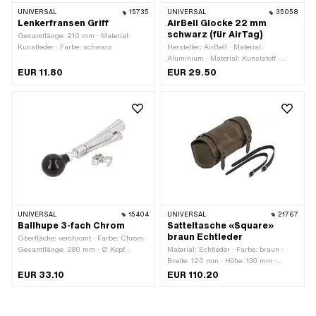
UNIVERSAL
15735
UNIVERSAL
35058
Lenkerfransen Griff
AirBell Glocke 22 mm
schwarz (für AirTag)
Gesamtlänge: 210 mm · Material:
Kunstleder · Farbe: schwarz
Hersteller: AirBell · Material:
Aluminium · Material: Kunststoff ·
Oberfläche: lackiert · Farbe: schwarz ·
EUR 11.80
EUR 29.50
Gesamtlänge: 55 mm · Höhe: 31 mm ·
Ø Kopf aussen: 35 mm ·
Klemmdurchmesser: 20 mm ·
Klemmdurchmesser: 22 mm
UNIVERSAL
15404
UNIVERSAL
21767
Ballhupe 3-fach Chrom
Satteltasche «Square»
braun Echtleder
Oberfläche: verchromt · Farbe: Chrom ·
Gesamtlänge: 280 mm · Ø Kopf
Material: Echtleder · Farbe: braun ·
aussen: 70 mm
Breite: 120 mm · Höhe: 130 mm ·
Gesamtlänge: 260 mm ·
EUR 33.10
EUR 110.20
Befestigungsart: Riemen · Anzahl
Befestigungspunkte: 2 Stk. · Abstand
zueinander: 170 mm · Riemenlänge: