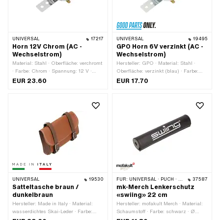
UNIVERSAL
17217
UNIVERSAL
19495
Horn 12V Chrom (AC -
GPO Horn 6V verzinkt (AC -
Wechselstrom)
Wechselstrom)
Material: Stahl · Oberfläche: verchromt
Hersteller: GPO · Material: Stahl ·
· Farbe: Chrom · Spannung: 12 V ·
Oberfläche: verzinkt (blau) · Farbe:
Stromart: Wechselstrom (AC) · Ø
silber · Spannung: 6 V · Stromart:
EUR 23.60
EUR 17.70
Schraubenaufnahme: 6.3 mm ·
Wechselstrom (AC) · Ø
Gesamtlänge: 105 mm · Breite: 71.3
Schraubenaufnahme: 6.3 mm ·
mm · Höhe: 36 mm · Ø aussen: 70
Gesamtlänge: 105 mm · Breite: 71.3
mm · Befestigungsart: Schrauben ·
mm · Höhe: 36 mm · Ø aussen: 70
Anzahl Befestigungspunkte: 2 Stk.
mm · Befestigungsart: Schrauben ·
Anzahl Befestigungspunkte: 2 Stk.
UNIVERSAL
19530
FÜR:
UNIVERSAL · PUCH · SACHS · PONY / CILO (BETA 521 & 512) · PIAGGIO · ZÜNDAPP BELMONDO · TOMOS · CILO · HERCULES · KREIDLER · ZÜNDAPP
37587
Satteltasche braun /
mk-Merch Lenkerschutz
dunkelbraun
«swiing» 22 cm
Hersteller: Made in Italy · Material:
Hersteller: mofakult Merch · Material:
wasserdichtes Skai-Leder · Farbe:
Schaumstoff · Farbe: schwarz · Ø
braun · Gesamtlänge: 165 mm ·
innen: 13 mm · Ø aussen: 40 mm ·