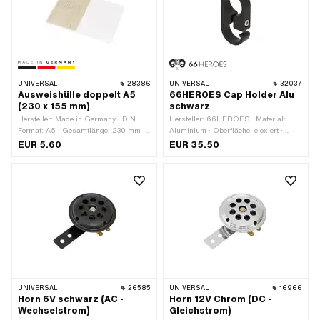
UNIVERSAL
28386
UNIVERSAL
32037
Ausweishülle doppelt A5
66HEROES Cap Holder Alu
(230 x 155 mm)
schwarz
Hersteller: Made in Germany · DIN
Hersteller: 66HEROES · Material:
Format: A5 · Gesamtlänge: 230 mm ·
Aluminium · Oberfläche: eloxiert ·
Breite: 155 mm
Farbe: schwarz · Gesamtlänge: 28
EUR 5.60
EUR 35.50
mm · Breite: 10 mm · Höhe: 56 mm · Ø
innen: 22 mm · Gewindegrösse: M4
UNIVERSAL
26585
UNIVERSAL
16966
Horn 6V schwarz (AC -
Horn 12V Chrom (DC -
Wechselstrom)
Gleichstrom)