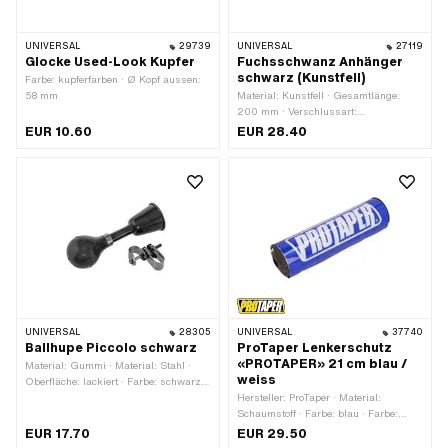
UNIVERSAL
29739
UNIVERSAL
27119
Glocke Used-Look Kupfer
Fuchsschwanz Anhänger
schwarz (Kunstfell)
Farbe: kupferfarben · Ø Kopf aussen:
58 mm
Material: Kunstfell · Gesamtlänge:
200 mm · Verschlussart:
Karabinerhaken
EUR 10.60
EUR 28.40
UNIVERSAL
28305
UNIVERSAL
37740
Ballhupe Piccolo schwarz
ProTaper Lenkerschutz
«PROTAPER» 21 cm blau /
Material: Gummi · Material: Stahl ·
weiss
Oberfläche: lackiert · Farbe: schwarz ·
Ø Kopf aussen: 75 mm ·
Hersteller: ProTaper · Material:
Gesamtlänge: 140 mm
Schaumstoff · Farbe: blau · Farbe:
weiss · Gesamtlänge: 210 mm · Ø
EUR 17.70
EUR 29.50
innen: 12 mm · Ø aussen: 53 mm