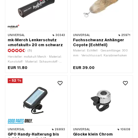
UNIVERSAL
30343
UNIVERSAL
25971
mk-Merch Lenkerschutz
Fuchsschwanz Anhänger
«mofakult» 20 cm schwarz
Coyote (Echtfell)
(5)
Material: Echtfell · Gesamtlänge: 300
mm · Verschlussart: Karabinerhaken
Hersteller: mofakult Merch · Material:
Kunststoff · Material: Schaumstoff ·
Farbe: rot · Farbe: schwarz-matt ·
EUR 11.80
EUR 39.00
Farbe: weiss · Gesamtlänge: 200 mm
· Ø innen: 13 mm · Ø aussen: 40 mm
- 52 %
UNIVERSAL
26893
UNIVERSAL
10608
GPO Handy-Halterung bis
Glocke klein Chrom