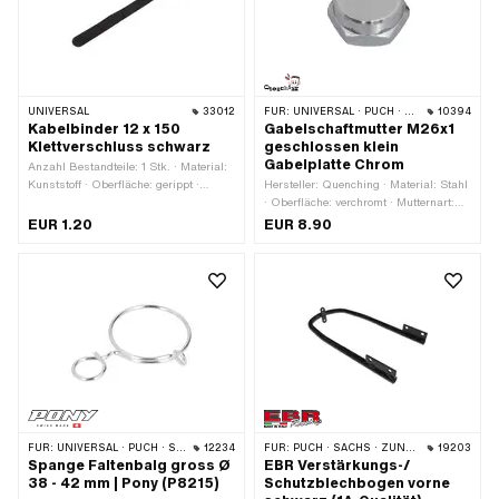
UNIVERSAL
33012
FÜR:
UNIVERSAL · PUCH · SACHS · TOMOS
10394
Kabelbinder 12 x 150
Gabelschaftmutter M26x1
Klettverschluss schwarz
geschlossen klein
Gabelplatte Chrom
Anzahl Bestandteile: 1 Stk. · Material:
Kunststoff · Oberfläche: gerippt ·
Hersteller: Quenching · Material: Stahl
Farbe: schwarz · Gesamtlänge: 150
· Oberfläche: verchromt · Mutternart:
mm · Breite: 12 mm · Breite: 20 mm ·
Hutmutter · Antrieb: Aussensechskant
EUR 1.20
EUR 8.90
Höhe: 0.9 mm · Anwendungsbereich:
· Schlüsselweite: 30 mm · Höhe: 16.3
Werkstattzubehör
mm · Nenndurchmesser (Gewinde):
26 mm · Gewindetiefe: 8 mm · Ø
aussen: 28.6 mm · Gewindeart:
MF26x1 (Feingewinde) ·
Anwendungsbereich: Standard
FÜR:
UNIVERSAL · PUCH · SACHS · PONY / CILO (BETA 521 & 512) · PIAGGIO · ZÜNDAPP BELMONDO
12234
FÜR:
PUCH · SACHS · ZÜNDAPP BELMONDO
19203
Spange Faltenbalg gross Ø
EBR Verstärkungs-/
38 - 42 mm | Pony (P8215)
Schutzblechbogen vorne