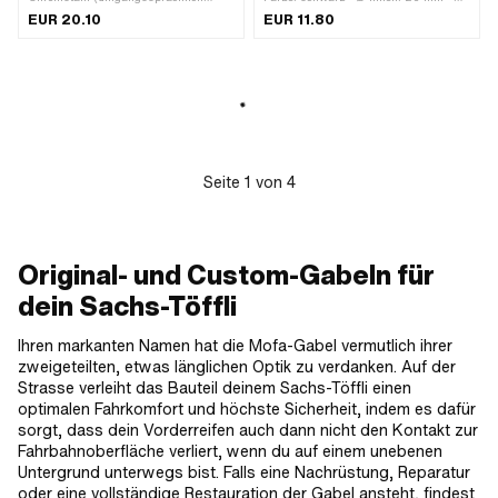
bekannt als Nirosta) · Antrieb:
innen 2: 36 mm · Gesamtlänge: 205
EUR 20.10
EUR 11.80
Aussensechskant · Schraubenkopf:
mm
Sechskant · Anzahl Bestandteile: 24
Stk.
Seite
1
von
4
Original- und Custom-Gabeln für
dein Sachs-Töffli
Ihren markanten Namen hat die Mofa-Gabel vermutlich ihrer
zweigeteilten, etwas länglichen Optik zu verdanken. Auf der
Strasse verleiht das Bauteil deinem Sachs-Töffli einen
optimalen Fahrkomfort und höchste Sicherheit, indem es dafür
sorgt, dass dein Vorderreifen auch dann nicht den Kontakt zur
Fahrbahnoberfläche verliert, wenn du auf einem unebenen
Untergrund unterwegs bist. Falls eine Nachrüstung, Reparatur
oder eine vollständige Restauration der Gabel ansteht, findest