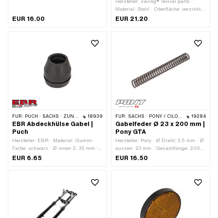
· Breite: 49 mm · Höhe: 17 mm ·
Hersteller: swiing® revival parts ·
Gesamtlänge: 61 mm ·
Material: Stahl · Oberfläche: verzinkt
Klemmdurchmesser: 22 mm ·
(blau) · Ø Schaft: 11.95 mm ·
EUR 16.00
EUR 21.20
Lochabstand: 33 mm · Lochabstand:
Gewindeart: MF12x1 (Feingewinde) ·
45 mm · Anzahl Befestigungspunkte:
Gesamtlänge: 170 mm ·
4 Stk.
Gewindelänge: 25 mm
FÜR:
PUCH · SACHS · ZÜNDAPP BELMONDO
18939
FÜR:
SACHS · PONY / CILO (BETA 521 & 512)
19284
EBR Abdeckhülse Gabel |
Gabelfeder Ø 23 x 200 mm |
Puch
Pony GTA
Hersteller: EBR · Material: Gummi ·
Hersteller: Pony · Ø Draht: 3.5 mm · Ø
Farbe: schwarz · Ø innen 2: 35 mm ·
aussen: 23 mm · Gesamtlänge: 200
Gesamtlänge: 44 mm · Ø innen: 27
mm
EUR 6.65
EUR 16.50
mm