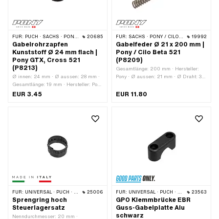
FÜR:
PUCH · SACHS · PONY / CILO (BETA 521 & 512)
20685
FÜR:
SACHS · PONY / CILO (BETA 521 & 512)
19992
Gabelrohrzapfen
Gabelfeder Ø 21 x 200 mm |
Kunststoff Ø 24 mm flach |
Pony / Cilo Beta 521
Pony GTX, Cross 521
(P8209)
(P8213)
Gesamtlänge: 200 mm · Hersteller:
Ø innen: 24 mm · Ø aussen: 28 mm ·
Pony · Ø aussen: 21 mm · Ø Draht: 3.2
Gesamtlänge: 19 mm · Hersteller: Pony
mm
· Farbe: schwarz · Material: Kunststoff
EUR 3.45
EUR 11.80
FÜR:
UNIVERSAL · PUCH · SACHS · PONY / CILO (BETA 521 & 512) · PIAGGIO · ZÜNDAPP BELMONDO · TOMOS
25006
FÜR:
UNIVERSAL · PUCH · SACHS · PONY / CILO (BETA 521 & 512) · PIAGGIO
23563
Sprengring hoch
GPO Klemmbrücke EBR
Steuerlagersatz
Guss-Gabelplatte Alu
schwarz
Nenndurchmesser: 20 mm ·