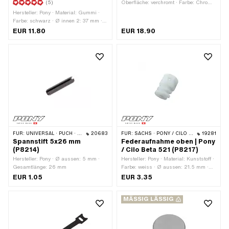
(5)
Oberfläche: verchromt · Farbe: Chrom ·
Gesamtlänge: 112 mm · Ø Holmen: 28
Hersteller: Pony · Material: Gummi ·
mm
Farbe: schwarz · Ø innen 2: 37 mm ·
Gesamtlänge: 160 mm · Ø innen: 27
EUR 11.80
EUR 18.90
mm
FÜR:
UNIVERSAL · PUCH · SACHS · PONY / CILO (BETA 521 & 512)
20683
FÜR:
SACHS · PONY / CILO (BETA 521 & 512)
19281
Spannstift 5x26 mm
Federaufnahme oben | Pony
(P8214)
/ Cilo Beta 521 (P8217)
Hersteller: Pony · Ø aussen: 5 mm ·
Hersteller: Pony · Material: Kunststoff ·
Gesamtlänge: 26 mm
Farbe: weiss · Ø aussen: 21.5 mm ·
Gesamtlänge: 29 mm
EUR 1.05
EUR 3.35
MÄSSIG LÄSSIG