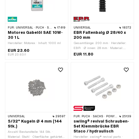
FÜR:
UNIVERSAL · PUCH · SACHS · PONY / CILO (BETA 521 & 512) · PIAGGIO · ZÜNDAPP BELMONDO · TOMOS · BYE BIKE · HONDA · HERCULES · PEUGEOT
17419
UNIVERSAL
18372
Motorex Gabelöl SAE 10W-
EBR Faltenbalg Ø 28/40 x
30 1 L
200 mm
Hersteller: Motorex · Inhalt: 1000 ml
Gesamtlänge: 200 mm · Hersteller:
EBR · Ø innen: 28 mm · Material:
EUR 23.60
Gummi · Farbe: schwarz · Ø innen 2:
EUR 11.80
EUR 23.60/l
40 mm
UNIVERSAL
29597
FÜR:
PUCH · SACHS · PONY / CILO (BETA 521 & 512)
25139
5/32" Kugeln Ø 4 mm (144
swiing® revival Schrauben-
Stk.)
Set Klemmbrücke EBR
Staco / hydraulisch
Anzahl Bestandteile: 144 Stk. ·
Material: Stahl · Oberfläche: gehärtet
Hersteller: swiing® revival parts ·