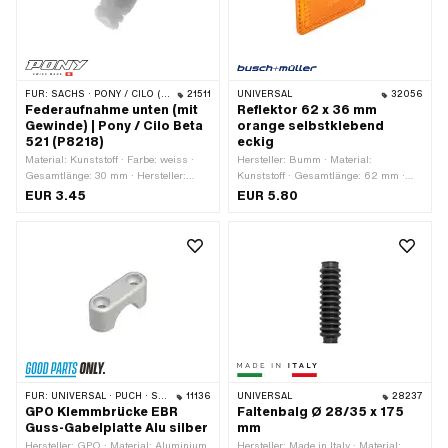
(Hebellänge): 162 mm · Ø Lenker: 22
mm
FÜR:
SACHS · PONY / CILO (BETA 521 & 512)
21511
UNIVERSAL
32056
Federaufnahme unten (mit
Reflektor 62 x 36 mm
Gewinde) | Pony / Cilo Beta
orange selbstklebend
521 (P8218)
eckig
Material: Kunststoff · Farbe: weiss ·
Hersteller: Bumm · Material:
Gesamtlänge: 30 mm · Hersteller:
Kunststoff · Gesamtlänge: 62 mm ·
Pony · Ø aussen: 21.5 mm ·
Breite: 36 mm · Höhe: 9 mm ·
EUR 3.45
EUR 5.80
Gewindeart: M8x1.25
Prüfzeichen: E1
(Standardgewinde)
FÜR:
UNIVERSAL · PUCH · SACHS · PONY / CILO (BETA 521 & 512) · PIAGGIO
11136
UNIVERSAL
28237
GPO Klemmbrücke EBR
Faltenbalg Ø 28/35 x 175
Guss-Gabelplatte Alu silber
mm
Hersteller: GPO · Material: Aluminium
Hersteller: Made in Italy · Material: