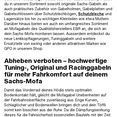
du in unserem Sortiment sowohl originale Sachs-Gabeln als
auch praktisches Zubehör von Gabelholmen, Gabelplatten und
Gabelschlössern über Schutzblechbögen,
Schutzbleche
und
Lagersätze bis hin zu wichtigen Kleinteilen wie etwa Muttern.
Darüber hinaus bieten wir auch ein umfangreiches Sortiment
an Mofagabeln des Qualitätsherstellers EBR an, die sich an
dein Sachs-Mofa montieren lassen. Ausserdem entdeckst du
neue Lenkkopflagerungen, Tuninggabeln und weitere
Ersatzteile von swiing oder anderen attraktiven Marken wie
GPO in unserem Shop.
Abheben verboten – hochwertige
Tuning-, Original und Racinggabeln
für mehr Fahrkomfort auf deinem
Sachs-Mofa
Damit das Vorderrad deines Hödis stets optimalen
Bodenkontakt hält, gleicht die Mofagabel Unebenheiten auf
der Fahrbahnoberfläche zuverlässig aus. Enge Kurven,
Schlaglöcher und Bodenwellen bringen dich und dein Töffli
somit kein bisschen aus der Ruhe. Da die Dämpfungswirkung
dieses für die Fahrsicherheit essenziellen Bauteils mit der Zeit