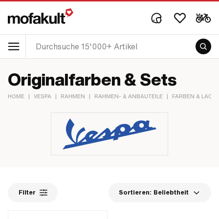
Originalfarben & Sets
HOME
|
VESPA
|
RAHMEN
|
RAHMEN- & ANBAUTEILE
|
FARBEN & LACKE
Filter
Sortieren:
Beliebtheit