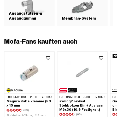
Aus
Aus
Aus
Ansaugstutzen &
Anw
Ansauggummi
Membran-System
L
Dek
Mofa-Fans kauften auch
H
FÜR:
UNIVERSAL · PUCH · SACHS
10057
FÜR:
UNIVERSAL · PUCH · SACHS · PONY / CILO (BETA 521 & 512) · ZÜNDAPP BELMONDO · SOLEX · TOMOS
10126
FÜR
Magura Kabelklemme Ø 8
swiing® revival
Ga
x 15 mm
Stehbolzen Ein-/ Auslass
cm
M6x30 (10.9 Festigkeit)
Bi
(69)
(66)
Ø Kabeldurchführung: 2.3 mm ·