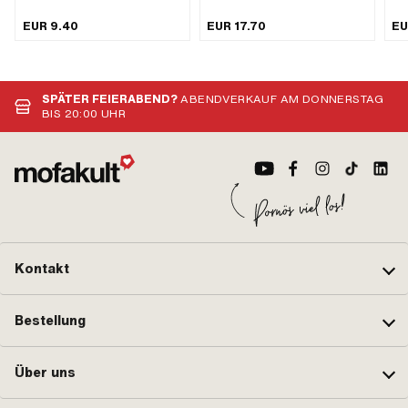
Montageloch: 11 mm ·
Nip
EUR 9.40
EUR 17.70
EU
Klemmdurchmesser: 13 mm · Puch
Her
OEM-Nr.: 364.2.10.660.1
Mat
(bl
Anw
SPÄTER FEIERABEND?
ABENDVERKAUF AM DONNERSTAG
BIS 20:00 UHR
Kontakt
Bestellung
Über uns