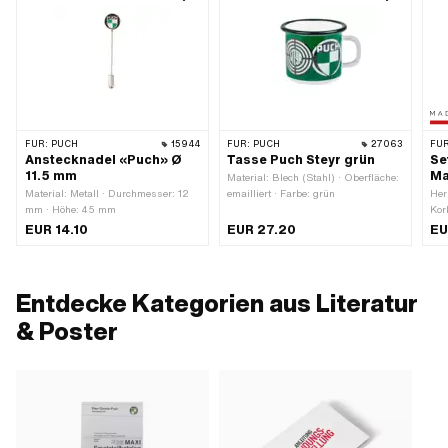
FÜR:
PUCH
15944
FÜR:
PUCH
27063
FÜR
Anstecknadel «Puch» Ø
Tasse Puch Steyr grün
Se
11.5 mm
Ma
Material: Blech (Stahl) · Oberfläche:
Material: Metall · Durchmesser: 12
emailliert · Farbe: grün
Her
mm · Höhe: 45 mm
Kor
EUR 14.10
EUR 27.20
EU
Entdecke Kategorien aus Literatur
& Poster