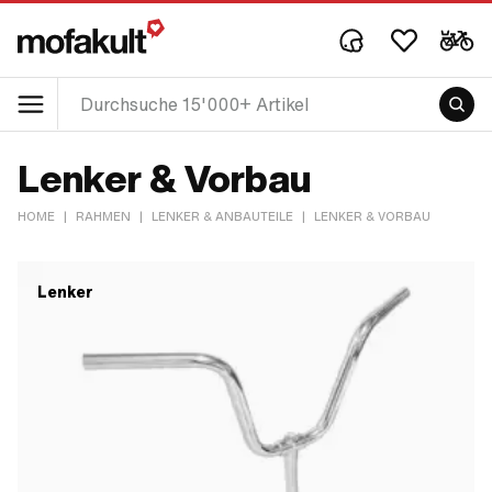
Lenker & Vorbau
HOME
|
RAHMEN
|
LENKER & ANBAUTEILE
|
LENKER & VORBAU
Lenker