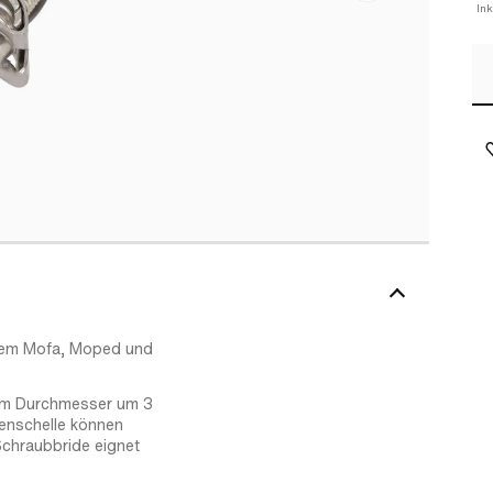
In
inem Mofa, Moped und
 im Durchmesser um 3
enschelle können
Schraubbride eignet