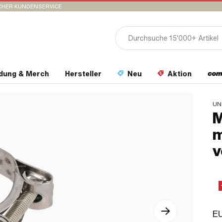
CHER KUNDENSERVICE
idung & Merch
Hersteller
Neu
Aktion
UN
M
m
v
EU