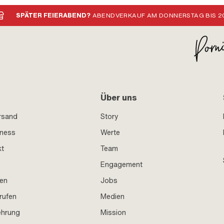
SPÄTER FEIERABEND?
ABENDVERKAUF AM DONNERSTAG BIS 20
Über uns
rsand
Story
iness
Werte
kt
Team
Engagement
en
Jobs
rufen
Medien
ehrung
Mission