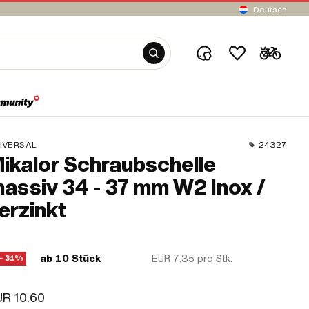
Deutsch
IVERSAL
24327
ikalor Schraubschelle
assiv 34 - 37 mm W2 Inox /
erzinkt
ab 10 Stück
EUR 7.35
pro Stk.
− 31%
R 10.60