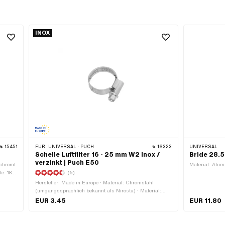
INOX
15451
FÜR:
UNIVERSAL · PUCH
16323
UNIVERSAL
Schelle Luftfilter 16 - 25 mm W2 Inox /
Bride 28.
verzinkt | Puch E50
rchromt
Material: Alum
e: 18
(5)
Hersteller: Made in Europe · Material: Chromstahl
(umgangssprachlich bekannt als Nirosta) · Material:
Stahl · Oberfläche: verzinkt (blau) · Ø innen: 16 - 25 mm
EUR 3.45
EUR 11.80
· Anzahl Bestandteile: 1 Stk. · Breite: 9.3 mm · Pony
OEM-Nr.: A3347