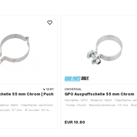
12411
UNIVERSAL
helle 55 mm Chrom | Puch
GPO Auspuffschelle 55 mm Chrom
Hersteller: GPO · Material: Stahl · Oberfläche: ve
terial: Stahl · Oberfläche: verchromt
· Farbe: Chrom · Nenndurchmesser: 55 mm · Breit
Ø aussen: 57 mm · Ø aussen: 59 mm ·
mm · Anzahl Befestigungspunkte: 1 Stk. · Ø
ndurchmesser: 55 mm ·
Befestigungsloch: 8.2 mm
53 - 55 mm · Dicke: 2 mm · Anzahl
EUR 10.60
 1 Stk. · Ø Befestigungsloch: 7 mm ·
: 9.1 mm