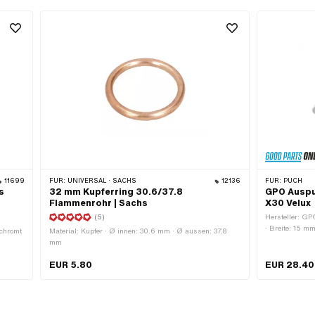
11699
FÜR:
UNIVERSAL · SACHS
12136
FÜR:
PUCH
s
32 mm Kupferring 30.6/37.8
GPO Auspu
Flammenrohr | Sachs
X30 Velux
(5)
Hersteller: GPO
· Breite: 15 
rchromt
Material: Kupfer · Ø innen: 30.6 mm · Ø aussen: 37.8
Farbe: Chrom 
mm
Klemmdurchmes
Befestigungspu
EUR 5.80
EUR 28.40
aussen:
Ø Befestigung