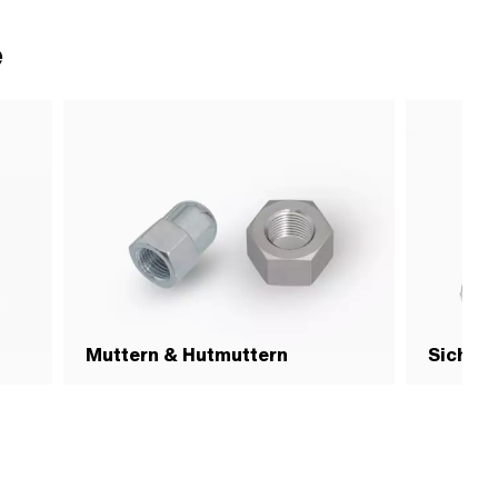
e
Muttern & Hutmuttern
Sicherh