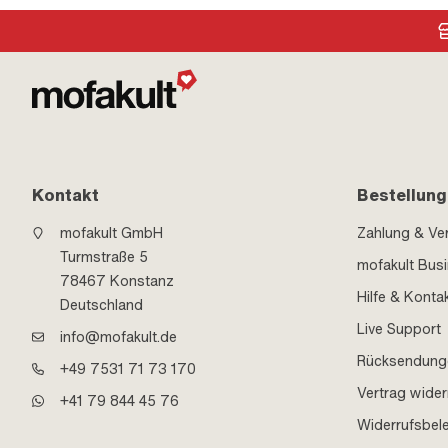
Kontakt
Bestellung
mofakult GmbH
Zahlung & Ve
Turmstraße 5
mofakult Bus
78467 Konstanz
Hilfe & Konta
Deutschland
Live Support
info@mofakult.de
Rücksendung
+49 7531 71 73 170
Vertrag wider
+41 79 844 45 76
Widerrufsbel