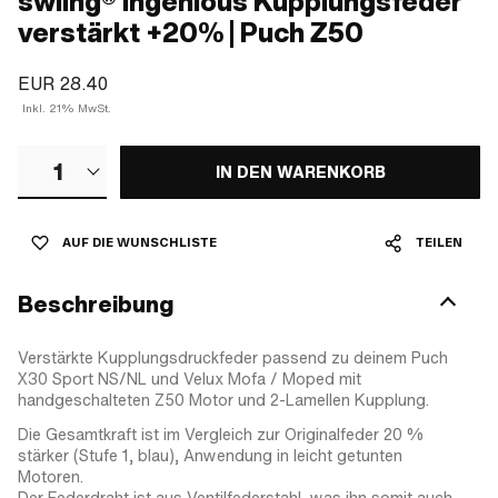
swiing® ingenious Kupplungsfeder
verstärkt +20% | Puch Z50
EUR 28.40
Inkl. 21% MwSt.
1
IN DEN WARENKORB
AUF DIE WUNSCHLISTE
TEILEN
Beschreibung
Verstärkte Kupplungsdruckfeder passend zu deinem Puch
X30 Sport NS/NL und Velux Mofa / Moped mit
handgeschalteten Z50 Motor und 2-Lamellen Kupplung.
Die Gesamtkraft ist im Vergleich zur Originalfeder 20 %
stärker (Stufe 1, blau), Anwendung in leicht getunten
Motoren.
Der Federdraht ist aus Ventilfederstahl, was ihn somit auch