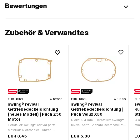
Bewertungen
Zubehör & Verwandtes
FÜR:
PUCH
10200
FÜR:
PUCH
11360
FÜR
swiing® revival
swiing® revival
sw
Getriebedeckeldichtung
Getriebedeckeldichtung |
Ku
(neues Modell) | Puch Z50
Puch Velux X30
St
Motor
Dicke: 0.4 mm · Hersteller: swiing®
Ø a
Hersteller: swiing® revival parts ·
revival parts · Anzahl Bestandteile: 1
mm 
Material: Dichtpapier · Anzahl
Stk. · Material: Dichtpapier · Anzahl
swi
Bestandteile: 1 Stk. · Gesamtlänge:
Befestigungspunkte: 7 Stk.
mm 
EUR 3.45
EUR 5.80
EU
170 mm · Farbe: sandfarben · Breite:
Anw