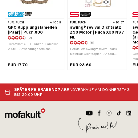
FÜR:
PUCH
10017
FÜR:
PUCH
10157
FÜR
GPO Kupplungslamellen
swiing® revival Dichtsatz
sw
(Paar) | Puch X30
Z50 Motor | Puch X30 NS /
Ge
NL
(a
(9)
Mo
(6)
Hersteller: GPO · Anzahl Lamellen:
2 Stk. · Anwendungsbereich:
Hersteller: swiing® revival parts ·
Standard
Material: Dichtpapier · Anzahl
Ges
Bestandteile: 10 Stk. · Ø Auslass
mm 
innen: 22 mm · Lochabstand
par
EUR 17.70
EUR 23.60
EU
Einlass: 32 - 38 mm · Lochbild [mm]:
san
44 x 44 · Anwendungsbereich:
Stk
Standard · Lochabstand Auslass:
Bef
42 mm
OEM
SPÄTER FEIERABEND?
ABENDVERKAUF AM DONNERSTAG
BIS 20:00 UHR