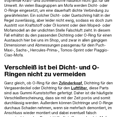
tropfende Kraft- und Schmierstoffe natürlich nicht gut für die
Umwelt. An vielen Baugruppen am Mofa werden Dicht- oder
O-Ringe eingesetzt, um eine dauerhaft dichte Verbindung zu
gewährleisten. Ein solcher Dicht- oder Quetschring hält in der
Regel zuverlässig, aber leider nicht ewig, sodass es doch zum
Austritt von Kraftstoff oder Öl kommt oder dein Moped- oder
Mofamodell an der undichten Stelle Falschluft zieht. In diesem
Fall erhältst du den passenden Dichtring oder O-Ring für einen
Austausch hier bei uns im Shop, und zwar in allen gängigen
Dimensionen und Abmessungen passgenau für dein Puch-
Maxi-, Sachs-, Hercules-Prima-, Tomos-Sprint oder Piaggio-
Ciao-Mofa.
Verschleiß ist bei Dicht- und O-
Ringen nicht zu vermeiden
Ganz gleich, ob O-Ring für den
Zylinderkopf
, Dichtring für den
Vergaserdeckel oder Dichtring für den
Luftfilter
, diese Parts
sind aus Gummi-Kunststoffen gefertigt. Daher ist die häufigste
Verschleißerscheinung, dass sie mit der Zeit porös und somit
durchlässig werden. Außerdem können Dichtringe und O-Ringe
durchaus Schaden nehmen, wenn sie mehrfach demontiert, im
Anschluss wieder montiert und dabei eventuell falsch