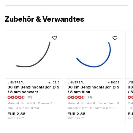
Zubehör & Verwandtes
UNIVERSAL
10215
UNIVERSAL
10258
UN
30 cm Benzinschlauch Ø 5
30 cm Benzinschlauch Ø 5
30
/ 8 mm schwarz
/ 8 mm blau
/ 
(12)
(21)
Material: Kunststoff · Ø innen: 4.6
Material: Kunststoff · Farbe: blau · Ø
Mat
mm · Ø aussen: 8 mm ·
aussen: 8 mm · Ø innen: 5 mm ·
· Ø
Gesamtlänge: 300 mm · Farbe:
Gesamtlänge: 300 mm
300
EUR 2.35
EUR 2.35
EU
schwarz
EUR 7.83/m
EUR 7.83/m
EUR